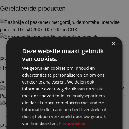
Gerelateerde producten
×
Deze website maakt gebruik
van cookies.
Pashokje demontabel wit
HxBxD200x100x100cm CBX
We gebruiken cookies om inhoud en
advertenties te personaliseren en om ons
verkeer te analyseren. We delen ook
Artikelnummer: 50100
€
537,50
Excl. BTW
informatie over uw gebruik van onze site
met onze advertentie- en analysepartners,
die deze kunnen combineren met andere
informatie die u aan hen heeft verstrekt of
die zij hebben verzameld door uw gebruik
van hun diensten.
Privacybeleid
Pashokje demontabel wit en 1x aanbouw