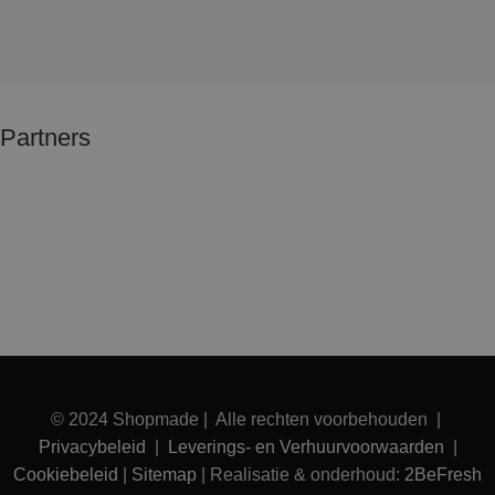
Partners
© 2024 Shopmade | Alle rechten voorbehouden |
Privacybeleid
|
Leverings- en Verhuurvoorwaarden
|
Cookiebeleid
|
Sitemap
| Realisatie & onderhoud:
2BeFresh