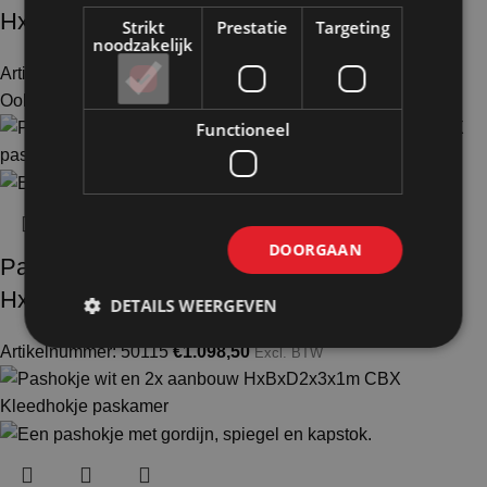
HxBxD200x200x100cm CBX
Strikt
Prestatie
Targeting
noodzakelijk
Artikelnummer: 50105
€
1.004,00
Excl. BTW
Ook te huur
Functioneel
DOORGAAN
Pashokje demontabel wit en 1x aanbouw
HxBxD200x200x100cm FLX
DETAILS WEERGEVEN
Artikelnummer: 50115
€
1.098,50
Excl. BTW