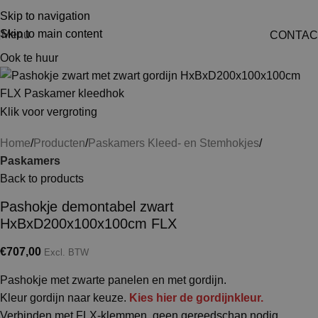
Skip to navigation
Skip to main content
Menu
CONTAC
Ook te huur
Klik voor vergroting
Home
Producten
Paskamers Kleed- en Stemhokjes
Paskamers
Back to products
Pashokje demontabel zwart
HxBxD200x100x100cm FLX
€
707,00
Excl. BTW
Pashokje met zwarte panelen en met gordijn.
Kleur gordijn naar keuze.
Kies hier de gordijnkleur.
Verbinden met FLX-klemmen, geen gereedschap nodig.