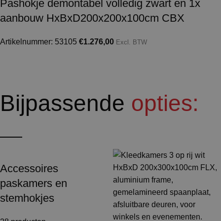
Pashokje demontabel volledig zwart en 1x
aanbouw HxBxD200x200x100cm CBX
Artikelnummer: 53105
€
1.276,00
Excl. BTW
Bijpassende
opties:
Accessoires
paskamers en
stemhokjes