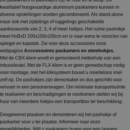
kwalitatief hoogwaardige aluminium paskamers kunnen in
diverse opstellingen worden gecombineerd. Als stand-alone
maar ook met zijdelings of ruggelings geschakelde
aanbouwunits van 2, 3, 4 of meer hokjes. Het ruime pashokje
meet HxBxD 200x100x100cm en is naar wens te voorzien van
spiegel en kapstok. Zie voor deze accessoires onze
webpagina
Acccessoires paskamers en stemhokjes
.
Met de CBX-klem wordt er gemonteerd metbehulp van een
inbussleutel. Met de FLX-klem is er geen gereedschap nodig
voor montage, met het kliksysteem bouwt u moeiteloos snel
zelf op. De pashokjes zijn demontabel en dus geschikt voor
vervoer in een personenwagen. Om minimale transportruimte
te realiseren en beschadigingen te voorkomen stellen wij bij
huur van meerdere hokjes een transportbox ter beschikking.
Desgewenst plaatsen en demonteren wij het pashokje of
paskamer voor u ter plaatse. Informeer naar onze
mogelijkheden. Wilt u paskamers huren voor een langere