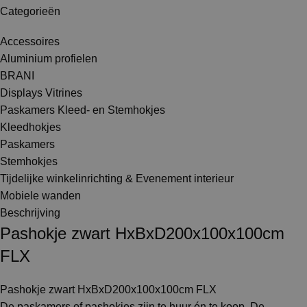
Categorieën
Accessoires
Aluminium profielen
BRANI
Displays Vitrines
Paskamers Kleed- en Stemhokjes
Kleedhokjes
Paskamers
Stemhokjes
Tijdelijke winkelinrichting & Evenement interieur
Mobiele wanden
Beschrijving
Pashokje zwart HxBxD200x100x100cm
FLX
Pashokje zwart HxBxD200x100x100cm FLX
De paskamers of pashokjes zijn te huur én te koop. De