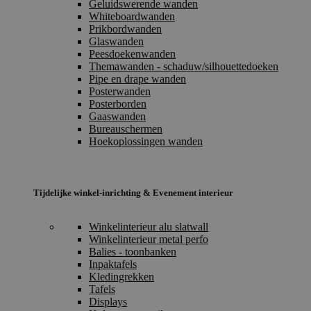
Geluidswerende wanden
Whiteboardwanden
Prikbordwanden
Glaswanden
Peesdoekenwanden
Themawanden - schaduw/silhouettedoeken
Pipe en drape wanden
Posterwanden
Posterborden
Gaaswanden
Bureauschermen
Hoekoplossingen wanden
Tijdelijke winkel-inrichting & Evenement interieur
Winkelinterieur alu slatwall
Winkelinterieur metal perfo
Balies - toonbanken
Inpaktafels
Kledingrekken
Tafels
Displays