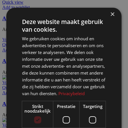
Quick view
Add to wishlist
×
Afdekdop EEAL1525
Deze website maakt gebruik
van cookies.
Artikelnummer: 24432
€
6,70
Excl. BTW
We gebruiken cookies om inhoud en
Voeg toe aan offerteaanvraag
Quick view
advertenties te personaliseren en om ons
Add to wishlist
verkeer te analyseren. We delen ook
informatie over uw gebruik van onze site
Afdekdop alu Ø50
met onze advertentie- en analysepartners,
Artikelnummer: 72211
€
9,80
die deze kunnen combineren met andere
Excl. BTW
informatie die u aan hen heeft verstrekt of
Voeg toe aan offerteaanvraag
die zij hebben verzameld door uw gebruik
Quick view
Add to wishlist
van hun diensten.
Privacybeleid
Afdekdop EEalu Mega C&S
Strikt
Prestatie
Targeting
noodzakelijk
Artikelnummer: 72213
€
29,50
Excl. BTW
Voeg toe aan offerteaanvraag