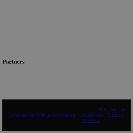
Partners
© 2024 Shopmade | Alle rechten voorbehouden |
Privacybeleid
|
Leverings- en Verhuurvoorwaarden
|
Cookiebeleid
|
Sitemap
|
Realisatie & onderhoud:
2BeFresh