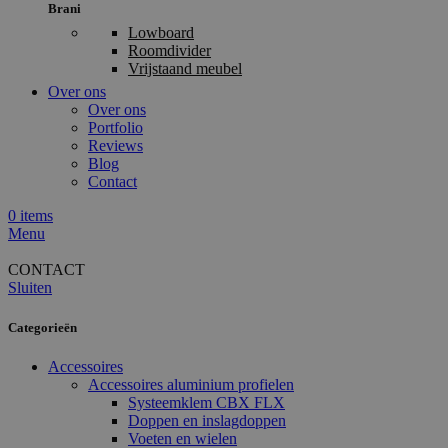
Brani
Lowboard
Roomdivider
Vrijstaand meubel
Over ons
Over ons
Portfolio
Reviews
Blog
Contact
0
items
Menu
CONTACT
Sluiten
Categorieën
Accessoires
Accessoires aluminium profielen
Systeemklem CBX FLX
Doppen en inslagdoppen
Voeten en wielen