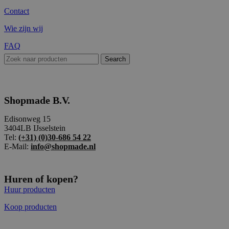
Contact
Wie zijn wij
FAQ
Search
Shopmade B.V.
Edisonweg 15
3404LB IJsselstein
Tel:
(+31) (0)30-686 54 22
E-Mail:
info@shopmade.nl
Huren of kopen?
Huur producten
Koop producten