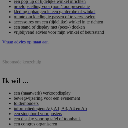
een pop-up of tijdelijke winkel inrichten
proefopstelling voor (non-)foodpresentatie
kleding ophangen in een garderobe of winkel
ruimte om kleding te passen of te verwisselen
accessoires om een (tijdelijke) winkel in te richten
een stand of display met (pees-) doeken
vrijblijvend advies voor mijn winkel of beursstand
Vraag advies op maat aan
Shopmade keuzehulp
Ik wil ...
een (maatwerk) verkoopdisplay
bewegwijzering voor een evenement
folderhouders
informatiedragers A0, A1, A3, A4 en A5
een stoepbord voor posters
een display voor op tafel of toonbank
een congres organiseren