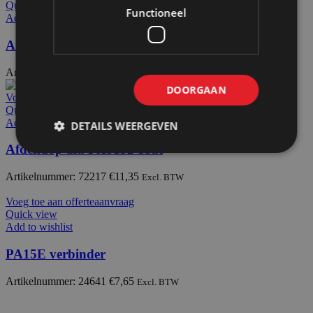
Quick view
Functioneel
Add to wishlist
Afdekdop alu PX2126
Artikelnummer: 72214
€
11,35
Excl. BTW
DOORGAAN
Voeg toe aan offerteaanvraag
Quick view
Add to wishlist
DETAILS WEERGEVEN
Afdekdop alu PX3132 brut
Artikelnummer: 72217
€
11,35
Excl. BTW
Voeg toe aan offerteaanvraag
Quick view
Add to wishlist
PA15E verbinder
Artikelnummer: 24641
€
7,65
Excl. BTW