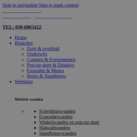
Skip to navigation
Skip to main content
TEL: 030-6865422
MAIL: INFO@SHOPMADE.NL
TEL: 030-6865422
Home
Branches
Zorg & overheid
Onderwijs
Congres & Evenementen
Pop-up store & Displays
Expositie & Musea
Beurs & Standbouw
Webshop
Mobiele wanden
Scheidingswanden
Expositiewanden
Winkelwanden en pop-up store
Slatwallwanden
Standbouwwanden