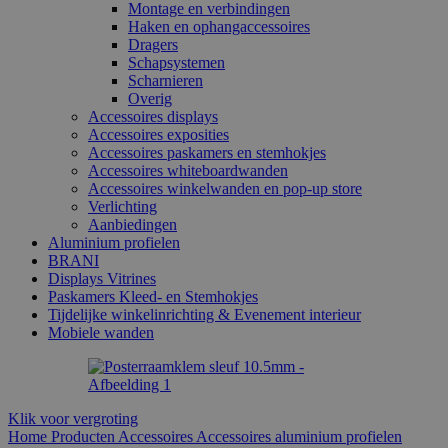
Montage en verbindingen
Haken en ophangaccessoires
Dragers
Schapsystemen
Scharnieren
Overig
Accessoires displays
Accessoires exposities
Accessoires paskamers en stemhokjes
Accessoires whiteboardwanden
Accessoires winkelwanden en pop-up store
Verlichting
Aanbiedingen
Aluminium profielen
BRANI
Displays Vitrines
Paskamers Kleed- en Stemhokjes
Tijdelijke winkelinrichting & Evenement interieur
Mobiele wanden
Klik voor vergroting
Home
Producten
Accessoires
Accessoires aluminium profielen