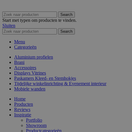
Search
Start met typen om producten te vinden.
Sluiten
Search
Menu
Categorieën
Aluminium profielen
Brani
Accessoires
Displays Vitrines
Paskamers Kleed- en Stemhokjes
Tijdelijke winkelinrichting & Evenement interieur
Mobiele wanden
Home
Producten
Reviews
Inspiratie
Portfolio
Showroom
Productcategorieën