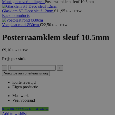
Montage en verbindingen
Posterraamklem sleuf 10.5mm
Glasklem ST Deco sleuf 12mm
€
11,95
Excl. BTW
Back to products
Voetplaat rond Ø30cm
€
22,50
Excl. BTW
Posterraamklem sleuf 10.5mm
€
9,10
Excl. BTW
Prijs per stuk
Posterraamklem
sleuf
Voeg toe aan offerteaanvraag
10.5mm
aantal
Korte levertijd
Eigen productie
Maatwerk
Veel voorraad
030-6865422 Voor hulp & advies
Add to wishlist