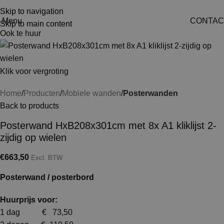
Skip to navigation
Menu
CONTAC
Skip to main content
Ook te huur
Klik voor vergroting
Home
Producten
Mobiele wanden
Posterwanden
Back to products
Posterwand HxB208x301cm met 8x A1 kliklijst 2-
zijdig op wielen
€
663,50
Excl. BTW
Posterwand / posterbord
Huurprijs voor:
1 dag € 73,50