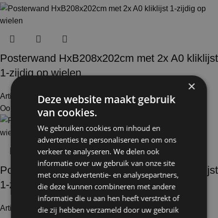
Posterwand HxB208x202cm met 2x A0 kliklijst
1-zijdig op wielen
×
Artikelnummer: 18602
€
500,00
Deze website maakt gebruik
Excl. BTW
Ook te huur
van cookies.
We gebruiken cookies om inhoud en
advertenties te personaliseren en om ons
verkeer te analyseren. We delen ook
informatie over uw gebruik van onze site
Posterwand HxB259x301cm met 6x A0 kliklijst
met onze advertentie- en analysepartners,
1-zijdig op wielen
die deze kunnen combineren met andere
informatie die u aan hen heeft verstrekt of
Artikelnummer: 18605
€
991,00
die zij hebben verzameld door uw gebruik
Excl. BTW