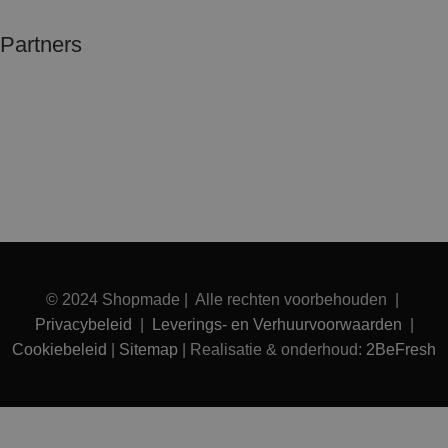
Partners
© 2024 Shopmade | Alle rechten voorbehouden |
Privacybeleid
|
Leverings- en Verhuurvoorwaarden
|
Cookiebeleid
|
Sitemap
| Realisatie & onderhoud:
2BeFresh