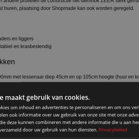
an andere profielen de constructie het stemhok ZEER sterk gema
t huren, plaatsing door Shopmade kan ook worden geregeld.
ders en liggers
tabiel en krasbestendig
okken
mm met lessenaar diep 45cm en op 105cm hoogte (huur en ko
150cm met lessenaar diep 60cm en op 85cm hoogte (koop).
randvertragende gordijnen met zeilringen beschikbaar.
e maakt gebruik van cookies.
 het stemhokje uit.
kies om inhoud en advertenties te personaliseren en om ons ver
ing tube 90cm mogelijk in daglicht K4000 of TL-kleur K3000.
len ook informatie over uw gebruik van onze site met onze adver
door te koppelen en dan aan te sluiten met 1 stekker 230V.
 die deze kunnen combineren met andere informatie die u aan hen
n verzameld door uw gebruik van hun diensten.
Privacybeleid
hokken zonder gereedschap