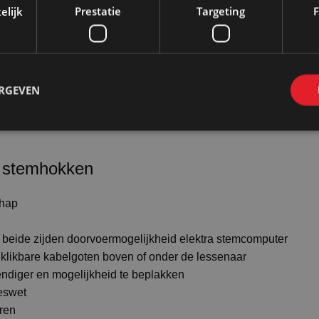
elijk
Prestatie
Targeting
F
n wanden open in de U vorm.
ijn over de frontroede en klem hem in het systeem. Laat de
 achterwand zakken naar de al ingestelde positie en klem de st
ERGEVEN
g voor een kort filmpje over de werking:
 stemhokken
chap
beide zijden doorvoermogelijkheid elektra stemcomputer
n klikbare kabelgoten boven of onder de lessenaar
endiger en mogelijkheid te beplakken
eswet
eren