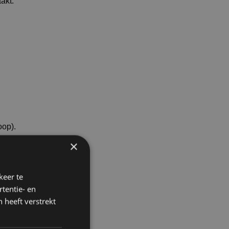
akt.
op).
×
keer te
tentie- en
 heeft verstrekt