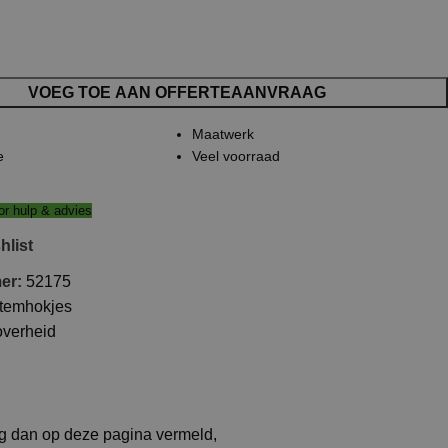
VOEG TOE AAN OFFERTEAANVRAAG
Maatwerk
e
Veel voorraad
r hulp & advies
hlist
mer:
52175
temhokjes
overheid
ng dan op deze pagina vermeld,