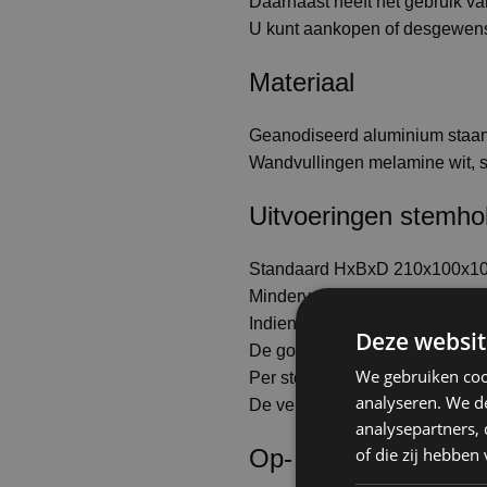
Daarnaast heeft het gebruik v
U kunt aankopen of desgewens
Materiaal
Geanodiseerd aluminium staan
Wandvullingen melamine wit, s
Uitvoeringen stemh
Standaard HxBxD 210x100x100
Mindervalide HxBxD 210x150x
Indien gewenst zijn er luxe, b
Deze websit
De gordijnen steken niet boven
We gebruiken coo
Per stemcabine is LED-verlicht
analyseren. We de
De verlichting is met 10 stuks 
analysepartners,
of die zij hebbe
Op- en afbouw stem