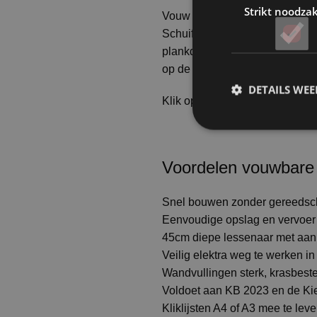
Strikt noodzak
Vouw de 3 harmonica gevouwe
Schuif indien gewenst een gord
plankdragers in de sleuf in de
op de dragers.
DETAILS WE
Klik op onderstaande afbeeldin
Voordelen vouwbare
Snel bouwen zonder gereeds
Eenvoudige opslag en vervoer
45cm diepe lessenaar met aan 
Veilig elektra weg te werken i
Wandvullingen sterk, krasbest
Voldoet aan KB 2023 en de Ki
Kliklijsten A4 of A3 mee te lev