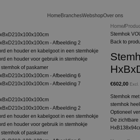
Home
Branches
Webshop
Over ons
Home
Produ
Stemhok VO
Back to prod
Stem
HxBx
€
602,00
Excl
Stemhok met 
stemhok heel 
Optioneel ver
De zichtbare
HxB138x94c