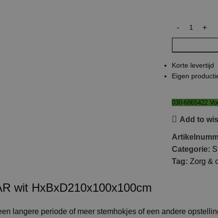
Korte levertijd
Eigen producti
030-6865422 Voo
Add to wis
Artikelnum
Categorie:
S
Tag:
Zorg & 
 wit HxBxD210x100x100cm
een langere periode of meer stemhokjes of een andere opstelli