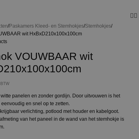
cten
Paskamers Kleed- en Stemhokjes
Stemhokjes
UWBAAR wit HxBxD210x100x100cm
ucts
hok VOUWBAAR wit
D210x100x100cm
. BTW
witte panelen en zonder gordijn. Door uitvouwen is het
eenvoudig en snel op te zetten.
krijgbaar verlichting, potlood met houder en kabelgoot.
 afmeting van het paneel in de wand van het stemhokje is
m.