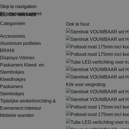
TEL: 030-6865422
MAIL: INFO@SHOPMADE.NL
Skip to navigation
Skip to main content
EL: 030-6865422
Categorieën
Ook te huur
Accessoires
Aluminium profielen
BRANI
Displays Vitrines
Paskamers Kleed- en
Stemhokjes
Kleedhokjes
Klik voor vergroting
Paskamers
Stemhokjes
Tijdelijke winkelinrichting &
Evenement interieur
Mobiele wanden