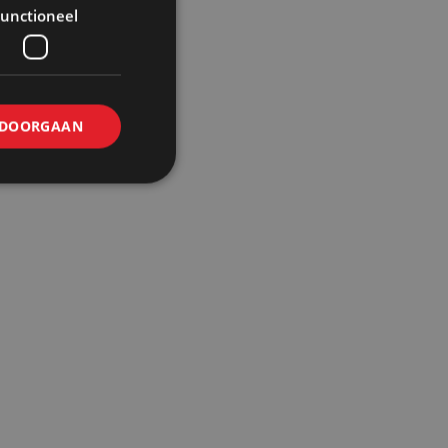
unctioneel
emplank
DOORGAAN