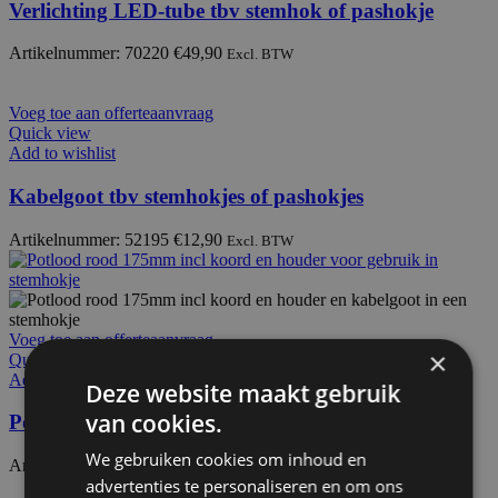
Verlichting LED-tube tbv stemhok of pashokje
Artikelnummer: 70220
€
49,90
Excl. BTW
Voeg toe aan offerteaanvraag
Quick view
Add to wishlist
Kabelgoot tbv stemhokjes of pashokjes
Artikelnummer: 52195
€
12,90
Excl. BTW
Voeg toe aan offerteaanvraag
×
Quick view
Add to wishlist
Deze website maakt gebruik
van cookies.
Potlood rood 17,5cm incl koord en houder
We gebruiken cookies om inhoud en
Artikelnummer: 52190
€
14,90
Excl. BTW
advertenties te personaliseren en om ons