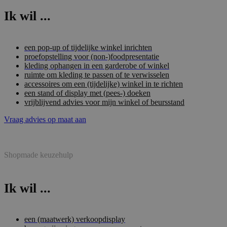
Ik wil ...
een pop-up of tijdelijke winkel inrichten
proefopstelling voor (non-)foodpresentatie
kleding ophangen in een garderobe of winkel
ruimte om kleding te passen of te verwisselen
accessoires om een (tijdelijke) winkel in te richten
een stand of display met (pees-) doeken
vrijblijvend advies voor mijn winkel of beursstand
Vraag advies op maat aan
Shopmade keuzehulp
Ik wil ...
een (maatwerk) verkoopdisplay