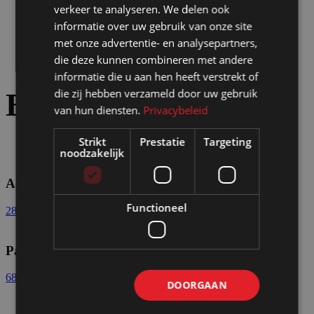
verkeer te analyseren. We delen ook
informatie over uw gebruik van onze site
met onze advertentie- en analysepartners,
die deze kunnen combineren met andere
informatie die u aan hen heeft verstrekt of
die zij hebben verzameld door uw gebruik
Bijpassende
opties:
van hun diensten.
Privacybeleid
Strikt
Prestatie
Targeting
noodzakelijk
Accessoires paskamers en stemhokjes
Functioneel
28 producten
Paskamers
68 producten
DOORGAAN