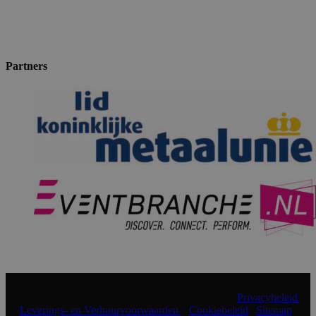
Partners
© 2024 Shopmade | Alle rechten voorbehouden |
Privacybeleid
|
Leverings- en Verhuurvoorwaarden
|
Cookiebeleid
|
Sitemap
|