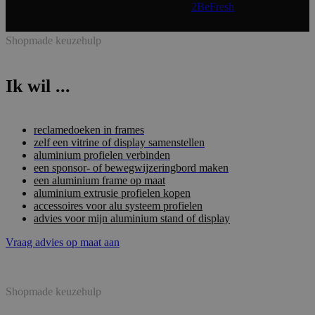
Realisatie & onderhoud:
2BeFresh
Shopmade keuzehulp
Ik wil ...
reclamedoeken in frames
zelf een vitrine of display samenstellen
aluminium profielen verbinden
een sponsor- of bewegwijzeringbord maken
een aluminium frame op maat
aluminium extrusie profielen kopen
accessoires voor alu systeem profielen
advies voor mijn aluminium stand of display
Vraag advies op maat aan
Shopmade keuzehulp