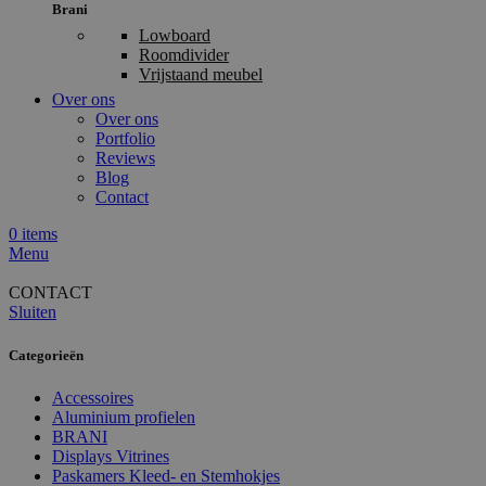
Brani
Lowboard
Roomdivider
Vrijstaand meubel
Over ons
Over ons
Portfolio
Reviews
Blog
Contact
0
items
Menu
CONTACT
Sluiten
Categorieën
Accessoires
Aluminium profielen
BRANI
Displays Vitrines
Paskamers Kleed- en Stemhokjes