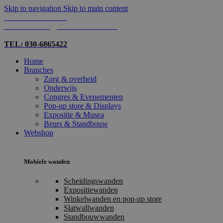
Skip to navigation
Skip to main content
TEL: 030-6865422
MAIL: INFO@SHOPMADE.NL
TEL: 030-6865422
Home
Branches
Zorg & overheid
Onderwijs
Congres & Evenementen
Pop-up store & Displays
Expositie & Musea
Beurs & Standbouw
Webshop
Mobiele wanden
Scheidingswanden
Expositiewanden
Winkelwanden en pop-up store
Slatwallwanden
Standbouwwanden