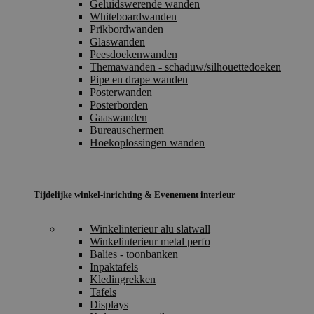
Geluidswerende wanden
Whiteboardwanden
Prikbordwanden
Glaswanden
Peesdoekenwanden
Themawanden - schaduw/silhouettedoeken
Pipe en drape wanden
Posterwanden
Posterborden
Gaaswanden
Bureauschermen
Hoekoplossingen wanden
Tijdelijke winkel-inrichting & Evenement interieur
Winkelinterieur alu slatwall
Winkelinterieur metal perfo
Balies - toonbanken
Inpaktafels
Kledingrekken
Tafels
Displays