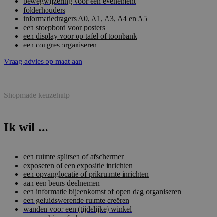
bewegwijzering voor een evenement
folderhouders
informatiedragers A0, A1, A3, A4 en A5
een stoepbord voor posters
een display voor op tafel of toonbank
een congres organiseren
Vraag advies op maat aan
Shopmade keuzehulp
Ik wil ...
een ruimte splitsen of afschermen
exposeren of een expositie inrichten
een opvanglocatie of prikruimte inrichten
aan een beurs deelnemen
een informatie bijeenkomst of open dag organiseren
een geluidswerende ruimte creëren
wanden voor een (tijdelijke) winkel