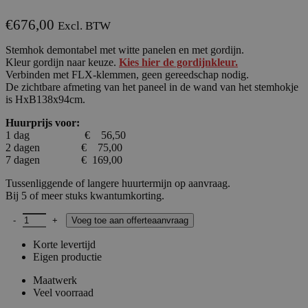
€
676,00
Excl. BTW
Stemhok demontabel met witte panelen en met gordijn.
Kleur gordijn naar keuze.
Kies hier de gordijnkleur.
Verbinden met FLX-klemmen, geen gereedschap nodig.
De zichtbare afmeting van het paneel in de wand van het stemhokje
is HxB138x94cm.
Huurprijs voor:
1 dag € 56,50
2 dagen € 75,00
7 dagen € 169,00
Tussenliggende of langere huurtermijn op aanvraag.
Bij 5 of meer stuks kwantumkorting.
Stemhokje demontabel wit HxBxD200x100x100cm FLX standalone a
Voeg toe aan offerteaanvraag
Korte levertijd
Eigen productie
Maatwerk
Veel voorraad