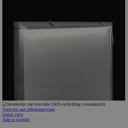
Voeg toe aan offerteaanvraag
Quick view
Add to wishlist