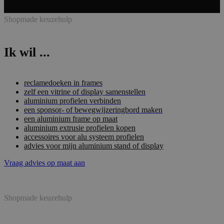
Shopmade keuzehulp
Ik wil ...
reclamedoeken in frames
zelf een vitrine of display samenstellen
aluminium profielen verbinden
een sponsor- of bewegwijzeringbord maken
een aluminium frame op maat
aluminium extrusie profielen kopen
accessoires voor alu systeem profielen
advies voor mijn aluminium stand of display
Vraag advies op maat aan
Shopmade keuzehulp