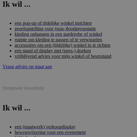
Ik wil ...
een pop-up of tijdelijke winkel inrichten
proefopstelling voor (non-)foodpresentatie
kleding ophangen in een garderobe of winkel
ruimte om kleding te passen of te verwisselen
accessoires om een (tijdelijke) winkel in te richten
een stand of display met (pees-) doeken
vrijblijvend advies voor mijn winkel of beursstand
Vraag advies op maat aan
Shopmade keuzehulp
Ik wil ...
een (maatwerk) verkoopdisplay
bewegwijzering voor een evenement