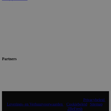
Partners
© 2024 Shopmade | Alle rechten voorbehouden |
Privacybeleid
|
Leverings- en Verhuurvoorwaarden
|
Cookiebeleid
|
Sitemap
|
Realisatie & onderhoud:
2BeFresh