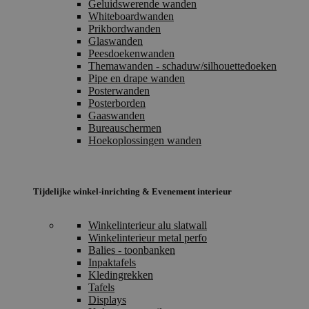
Geluidswerende wanden
Whiteboardwanden
Prikbordwanden
Glaswanden
Peesdoekenwanden
Themawanden - schaduw/silhouettedoeken
Pipe en drape wanden
Posterwanden
Posterborden
Gaaswanden
Bureauschermen
Hoekoplossingen wanden
Tijdelijke winkel-inrichting & Evenement interieur
Winkelinterieur alu slatwall
Winkelinterieur metal perfo
Balies - toonbanken
Inpaktafels
Kledingrekken
Tafels
Displays