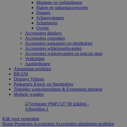
Montage en verbindingen
Haken en ophangaccessoires
Dragers
Schapsystemen
Scharnieren
Overig
Accessoires displays
Accessoires exposities
Accessoires paskamers en stemhokjes
Accessoires whiteboardwanden
Accessoires winkelwanden en pop-up store
Verlichting
Aanbiedingen
Aluminium profielen
BRANI
Displays Vitrines
Paskamers Kleed- en Stemhokjes
Tijdelijke winkelinrichting & Evenement interieur
Mobiele wanden
Klik voor vergroting
Home
Producten
Accessoires
Accessoires aluminium profielen