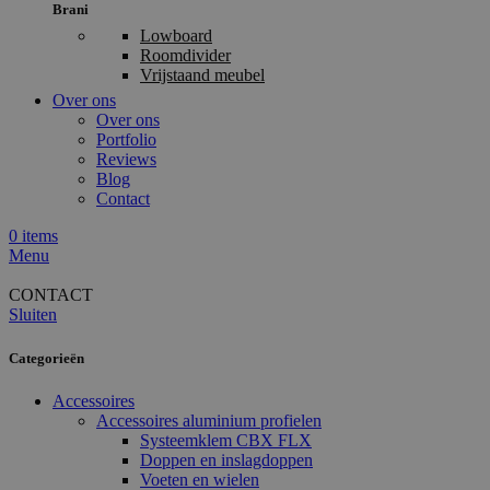
Brani
Lowboard
Roomdivider
Vrijstaand meubel
Over ons
Over ons
Portfolio
Reviews
Blog
Contact
0
items
Menu
CONTACT
Sluiten
Categorieën
Accessoires
Accessoires aluminium profielen
Systeemklem CBX FLX
Doppen en inslagdoppen
Voeten en wielen