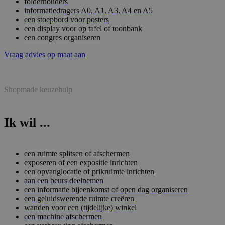
folderhouders
informatiedragers A0, A1, A3, A4 en A5
een stoepbord voor posters
een display voor op tafel of toonbank
een congres organiseren
Vraag advies op maat aan
Shopmade keuzehulp
Ik wil ...
een ruimte splitsen of afschermen
exposeren of een expositie inrichten
een opvanglocatie of prikruimte inrichten
aan een beurs deelnemen
een informatie bijeenkomst of open dag organiseren
een geluidswerende ruimte creëren
wanden voor een (tijdelijke) winkel
een machine afschermen