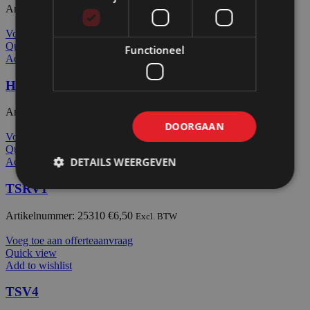
Artikelnummer: 24440
€
0,00
Excl. BTW
Voeg toe aan offerteaanvraag
Quick view
Functioneel
Add to wishlist
Hoekverbinder 1002
Artikelnummer: 24100
€
2,20
Excl. BTW
DOORGAAN
Voeg toe aan offerteaanvraag
Quick view
DETAILS WEERGEVEN
Add to wishlist
TSRV1
Artikelnummer: 25310
€
6,50
Excl. BTW
Voeg toe aan offerteaanvraag
Quick view
Add to wishlist
TSV4