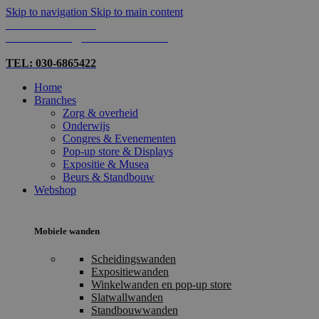
Skip to navigation
Skip to main content
TEL: 030-6865422
MAIL: INFO@SHOPMADE.NL
TEL: 030-6865422
Home
Branches
Zorg & overheid
Onderwijs
Congres & Evenementen
Pop-up store & Displays
Expositie & Musea
Beurs & Standbouw
Webshop
Mobiele wanden
Scheidingswanden
Expositiewanden
Winkelwanden en pop-up store
Slatwallwanden
Standbouwwanden