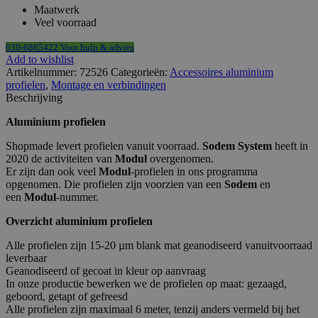
Maatwerk
Veel voorraad
030-6865422 Voor hulp & advies
Add to wishlist
Artikelnummer:
72526
Categorieën:
Accessoires aluminium
profielen
,
Montage en verbindingen
Beschrijving
Aluminium profielen
Shopmade levert profielen vanuit voorraad.
Sodem System
heeft in
2020 de activiteiten van
Modul
overgenomen.
Er zijn dan ook veel
Modul
-profielen in ons programma
opgenomen. Die profielen zijn voorzien van een
Sodem
en
een
Modul
-nummer.
Overzicht aluminium profielen
Alle profielen zijn 15-20 µm blank mat geanodiseerd vanuitvoorraad
leverbaar
Geanodiseerd of gecoat in kleur op aanvraag
In onze productie bewerken we de profielen op maat: gezaagd,
geboord, getapt of gefreesd
Alle profielen zijn maximaal 6 meter, tenzij anders vermeld bij het