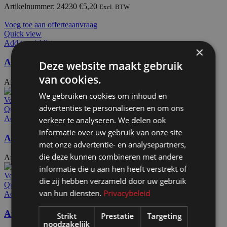
Artikelnummer: 24230
€
5,20
Excl. BTW
Voeg toe aan offerteaanvraag
Quick view
Add to wishlist
×
Afdekdop alu Ø50
Deze website maakt gebruik
van cookies.
Artikelnummer: 72211
€
9,80
Excl. BTW
We gebruiken cookies om inhoud en
Voeg toe aan offerteaanvraag
advertenties te personaliseren en om ons
Quick view
Add to wishlist
verkeer te analyseren. We delen ook
informatie over uw gebruik van onze site
Afdekdop alu PX3132 brut
met onze advertentie- en analysepartners,
die deze kunnen combineren met andere
Artikelnummer: 72217
€
11,35
Excl. BTW
informatie die u aan hen heeft verstrekt of
Voeg toe aan offerteaanvraag
die zij hebben verzameld door uw gebruik
Quick view
van hun diensten.
Privacybeleid
Add to wishlist
Afdekdop alu EEA TO35
Strikt
Prestatie
Targeting
noodzakelijk