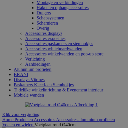
Montage en verbindingen
Haken en ophangaccessoires
Dragers
Schapsystemen
Scharnieren
Overig
Accessoires displays
Accessoires exposities
Accessoires paskamers en stemhokjes
Accessoires whiteboardwanden
Accessoires winkelwanden en pop-up store
Verlichting
Aanbiedingen
Aluminium profielen
BRANI
Displays Vitrines
Paskamers Kleed- en Stemhokjes
Tijdelijke winkelinrichting & Evenement interieur
Mobiele wanden
Klik voor vergroting
Home
Producten
Accessoires
Accessoires aluminium profielen
Voeten en wielen
Voetplaat rond Ø40cm