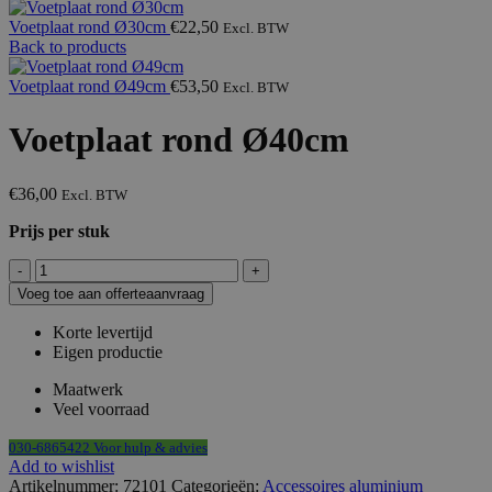
Voetplaat rond Ø30cm
€
22,50
Excl. BTW
Back to products
Voetplaat rond Ø49cm
€
53,50
Excl. BTW
Voetplaat rond Ø40cm
€
36,00
Excl. BTW
Prijs per stuk
Voetplaat
rond
Voeg toe aan offerteaanvraag
Ø40cm
aantal
Korte levertijd
Eigen productie
Maatwerk
Veel voorraad
030-6865422 Voor hulp & advies
Add to wishlist
Artikelnummer:
72101
Categorieën:
Accessoires aluminium