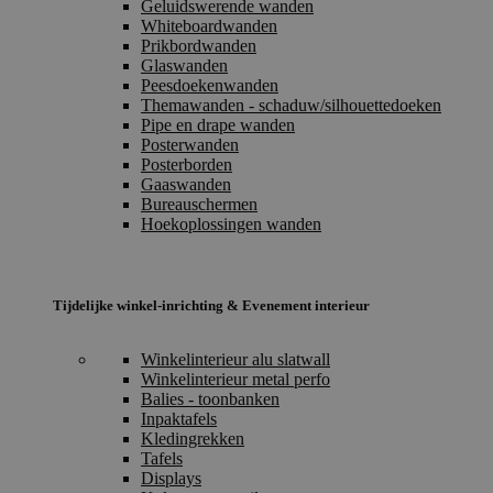
Geluidswerende wanden
Whiteboardwanden
Prikbordwanden
Glaswanden
Peesdoekenwanden
Themawanden - schaduw/silhouettedoeken
Pipe en drape wanden
Posterwanden
Posterborden
Gaaswanden
Bureauschermen
Hoekoplossingen wanden
Tijdelijke winkel-inrichting & Evenement interieur
Winkelinterieur alu slatwall
Winkelinterieur metal perfo
Balies - toonbanken
Inpaktafels
Kledingrekken
Tafels
Displays