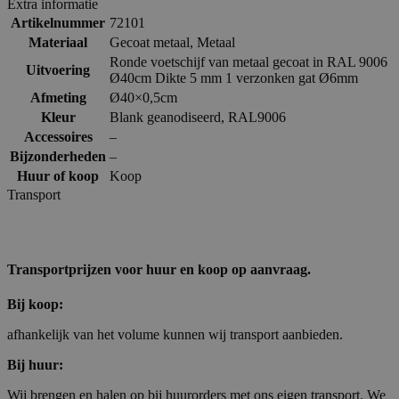
Extra informatie
Artikelnummer
72101
Materiaal
Gecoat metaal
,
Metaal
Ronde voetschijf van metaal gecoat in RAL 9006
Uitvoering
Ø40cm Dikte 5 mm 1 verzonken gat Ø6mm
Afmeting
Ø40×0,5cm
Kleur
Blank geanodiseerd
,
RAL9006
Accessoires
–
Bijzonderheden
–
Huur of koop
Koop
Transport
Transportprijzen voor huur en koop op aanvraag.
Bij koop:
afhankelijk van het volume kunnen wij transport aanbieden.
Bij huur:
Wij brengen en halen op bij huurorders met ons eigen transport. We