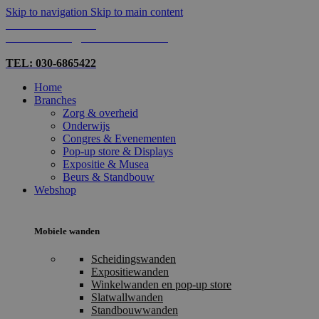
Skip to navigation
Skip to main content
TEL: 030-6865422
MAIL: INFO@SHOPMADE.NL
TEL: 030-6865422
Home
Branches
Zorg & overheid
Onderwijs
Congres & Evenementen
Pop-up store & Displays
Expositie & Musea
Beurs & Standbouw
Webshop
Mobiele wanden
Scheidingswanden
Expositiewanden
Winkelwanden en pop-up store
Slatwallwanden
Standbouwwanden