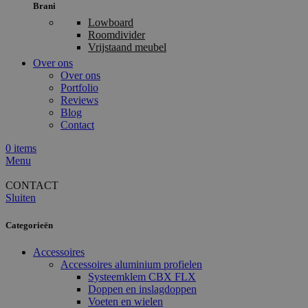
Brani
Lowboard
Roomdivider
Vrijstaand meubel
Over ons
Over ons
Portfolio
Reviews
Blog
Contact
0
items
Menu
CONTACT
Sluiten
Categorieën
Accessoires
Accessoires aluminium profielen
Systeemklem CBX FLX
Doppen en inslagdoppen
Voeten en wielen