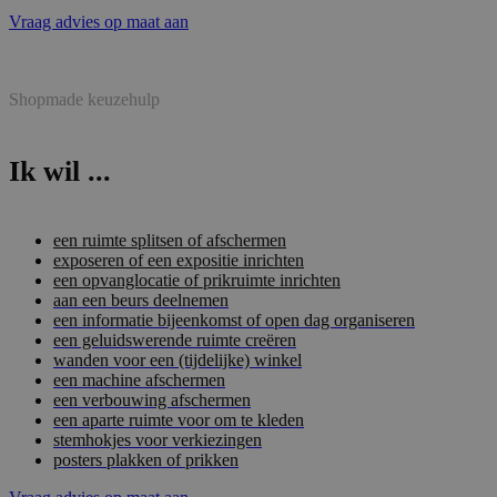
Vraag advies op maat aan
Shopmade keuzehulp
Ik wil ...
een ruimte splitsen of afschermen
exposeren of een expositie inrichten
een opvanglocatie of prikruimte inrichten
aan een beurs deelnemen
een informatie bijeenkomst of open dag organiseren
een geluidswerende ruimte creëren
wanden voor een (tijdelijke) winkel
een machine afschermen
een verbouwing afschermen
een aparte ruimte voor om te kleden
stemhokjes voor verkiezingen
posters plakken of prikken