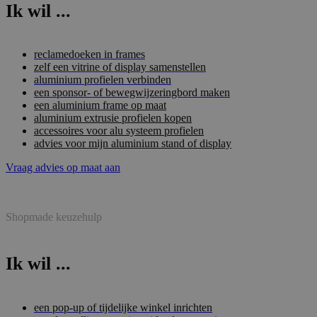
Ik wil ...
reclamedoeken in frames
zelf een vitrine of display samenstellen
aluminium profielen verbinden
een sponsor- of bewegwijzeringbord maken
een aluminium frame op maat
aluminium extrusie profielen kopen
accessoires voor alu systeem profielen
advies voor mijn aluminium stand of display
Vraag advies op maat aan
Shopmade keuzehulp
Ik wil ...
een pop-up of tijdelijke winkel inrichten