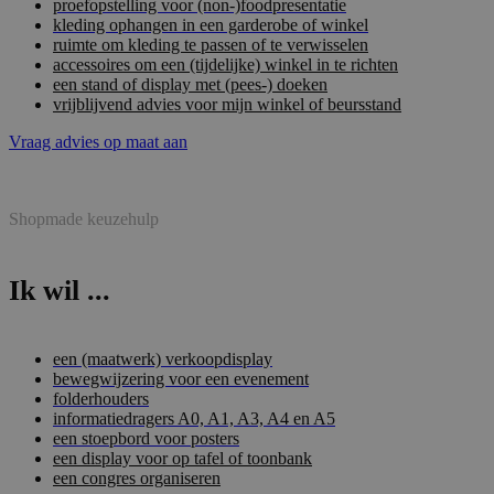
proefopstelling voor (non-)foodpresentatie
kleding ophangen in een garderobe of winkel
ruimte om kleding te passen of te verwisselen
accessoires om een (tijdelijke) winkel in te richten
een stand of display met (pees-) doeken
vrijblijvend advies voor mijn winkel of beursstand
Vraag advies op maat aan
Shopmade keuzehulp
Ik wil ...
een (maatwerk) verkoopdisplay
bewegwijzering voor een evenement
folderhouders
informatiedragers A0, A1, A3, A4 en A5
een stoepbord voor posters
een display voor op tafel of toonbank
een congres organiseren