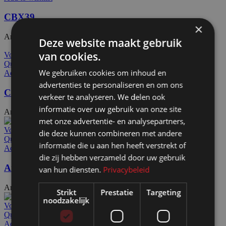
CBX39
×
Artikelnummer: 24224
€
4,15
Excl. BTW
Deze website maakt gebruik
van cookies.
Voeg toe aan offerteaanvraag
Quick view
We gebruiken cookies om inhoud en
Add to wishlist
advertenties te personaliseren en om ons
CBX41
verkeer te analyseren. We delen ook
informatie over uw gebruik van onze site
Artikelnummer: 24230
€
5,20
Excl. BTW
met onze advertentie- en analysepartners,
Voeg toe aan offerteaanvraag
die deze kunnen combineren met andere
Quick view
informatie die u aan hen heeft verstrekt of
Add to wishlist
die zij hebben verzameld door uw gebruik
Afdekdop EEAL1525
van hun diensten.
Privacybeleid
Artikelnummer: 24432
€
6,70
Excl. BTW
Strikt
Prestatie
Targeting
noodzakelijk
Voeg toe aan offerteaanvraag
Quick view
Add to wishlist