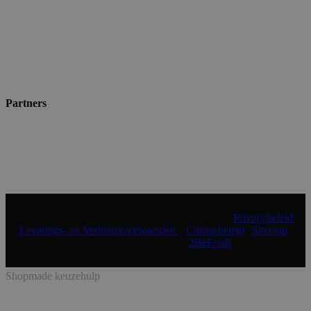
Partners
© 2024 Shopmade | Alle rechten voorbehouden |
Privacybeleid
|
Leverings- en Verhuurvoorwaarden
|
Cookiebeleid
|
Sitemap
|
Realisatie & onderhoud:
2BeFresh
Shopmade keuzehulp