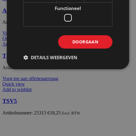
Functioneel
Afdekdop EEalu Mega C&S
Artikelnummer: 72213
€
29,50
Excl. BTW
Voeg toe aan offerteaanvraag
Quick view
DOORGAAN
Add to wishlist
TSRV3
DETAILS WEERGEVEN
Artikelnummer: 25319
€
9,85
Excl. BTW
Voeg toe aan offerteaanvraag
Quick view
Add to wishlist
TSV5
Artikelnummer: 25315
€
18,25
Excl. BTW