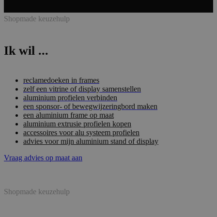
Shopmade keuzehulp
Ik wil ...
reclamedoeken in frames
zelf een vitrine of display samenstellen
aluminium profielen verbinden
een sponsor- of bewegwijzeringbord maken
een aluminium frame op maat
aluminium extrusie profielen kopen
accessoires voor alu systeem profielen
advies voor mijn aluminium stand of display
Vraag advies op maat aan
Shopmade keuzehulp