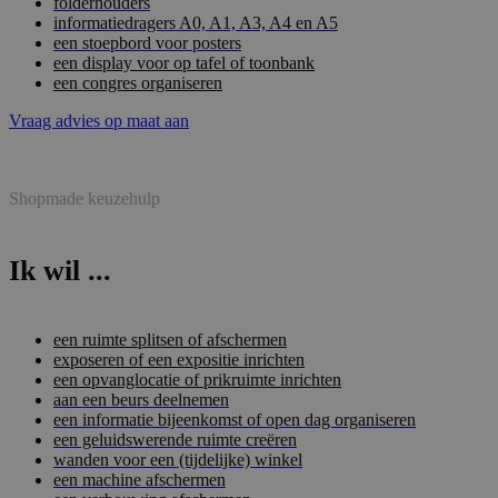
folderhouders
informatiedragers A0, A1, A3, A4 en A5
een stoepbord voor posters
een display voor op tafel of toonbank
een congres organiseren
Vraag advies op maat aan
Shopmade keuzehulp
Ik wil ...
een ruimte splitsen of afschermen
exposeren of een expositie inrichten
een opvanglocatie of prikruimte inrichten
aan een beurs deelnemen
een informatie bijeenkomst of open dag organiseren
een geluidswerende ruimte creëren
wanden voor een (tijdelijke) winkel
een machine afschermen