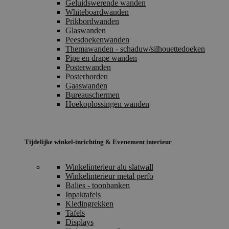
Geluidswerende wanden
Whiteboardwanden
Prikbordwanden
Glaswanden
Peesdoekenwanden
Themawanden - schaduw/silhouettedoeken
Pipe en drape wanden
Posterwanden
Posterborden
Gaaswanden
Bureauschermen
Hoekoplossingen wanden
Tijdelijke winkel-inrichting & Evenement interieur
Winkelinterieur alu slatwall
Winkelinterieur metal perfo
Balies - toonbanken
Inpaktafels
Kledingrekken
Tafels
Displays