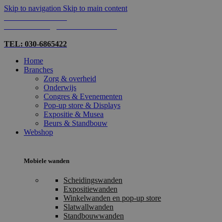
Skip to navigation
Skip to main content
TEL: 030-6865422
MAIL: INFO@SHOPMADE.NL
TEL: 030-6865422
Home
Branches
Zorg & overheid
Onderwijs
Congres & Evenementen
Pop-up store & Displays
Expositie & Musea
Beurs & Standbouw
Webshop
Mobiele wanden
Scheidingswanden
Expositiewanden
Winkelwanden en pop-up store
Slatwallwanden
Standbouwwanden