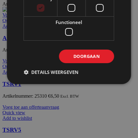
Artikelnummer: 72213
€
29,50
Excl. BTW
Voeg toe aan offerteaanvraag
Quick view
Functioneel
Add to wishlist
Afdekdop alu PX2228
Artikelnummer: 72215
€
11,35
Excl. BTW
DOORGAAN
Voeg toe aan offerteaanvraag
Quick view
DETAILS WEERGEVEN
Add to wishlist
TSRV1
Artikelnummer: 25310
€
6,50
Excl. BTW
Voeg toe aan offerteaanvraag
Quick view
Add to wishlist
TSRV5