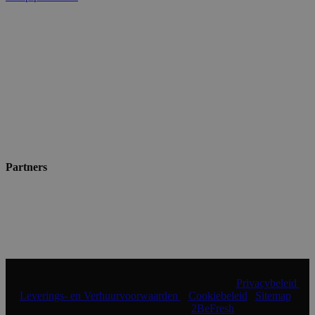
Partners
© 2024 Shopmade | Alle rechten voorbehouden |
Privacybeleid
|
Leverings- en Verhuurvoorwaarden
|
Cookiebeleid
|
Sitemap
|
Realisatie & onderhoud:
2BeFresh