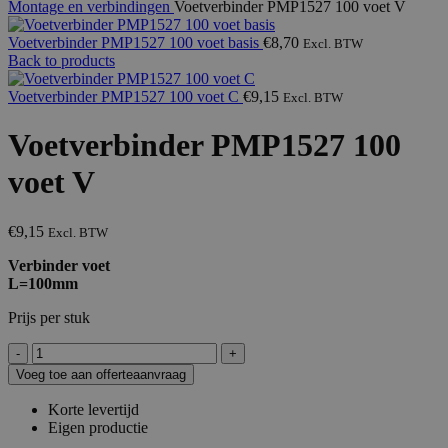
Montage en verbindingen
Voetverbinder PMP1527 100 voet V
Voetverbinder PMP1527 100 voet basis
€
8,70
Excl. BTW
Back to products
Voetverbinder PMP1527 100 voet C
€
9,15
Excl. BTW
Voetverbinder PMP1527 100
voet V
€
9,15
Excl. BTW
Verbinder voet
L=100mm
Prijs per stuk
Voetverbinder
PMP1527
Voeg toe aan offerteaanvraag
100
voet
Korte levertijd
V
Eigen productie
aantal