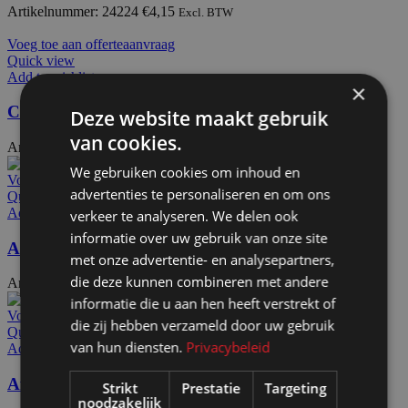
Artikelnummer: 24224
€
4,15
Excl. BTW
Voeg toe aan offerteaanvraag
Quick view
Add to wishlist
×
CBX41
Deze website maakt gebruik
van cookies.
Artikelnummer: 24230
€
5,20
Excl. BTW
We gebruiken cookies om inhoud en
Voeg toe aan offerteaanvraag
advertenties te personaliseren en om ons
Quick view
Add to wishlist
verkeer te analyseren. We delen ook
informatie over uw gebruik van onze site
Afdekdop EEAL1525
met onze advertentie- en analysepartners,
die deze kunnen combineren met andere
Artikelnummer: 24432
€
6,70
Excl. BTW
informatie die u aan hen heeft verstrekt of
Voeg toe aan offerteaanvraag
die zij hebben verzameld door uw gebruik
Quick view
van hun diensten.
Privacybeleid
Add to wishlist
Afdekdop EEalu Mega C&S
Strikt
Prestatie
Targeting
noodzakelijk