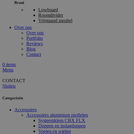
Brani
Lowboard
Roomdivider
Vrijstaand meubel
Over ons
Over ons
Portfolio
Reviews
Blog
Contact
0
items
Menu
CONTACT
Sluiten
Categorieën
Accessoires
Accessoires aluminium profielen
Systeemklem CBX FLX
Doppen en inslagdoppen
Voeten en wielen