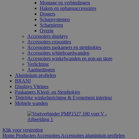
Montage en verbindingen
Haken en ophangaccessoires
Dragers
Schapsystemen
Scharnieren
Overig
Accessoires displays
Accessoires exposities
Accessoires paskamers en stemhokjes
Accessoires whiteboardwanden
Accessoires winkelwanden en pop-up store
Verlichting
Aanbiedingen
Aluminium profielen
BRANI
Displays Vitrines
Paskamers Kleed- en Stemhokjes
Tijdelijke winkelinrichting & Evenement interieur
Mobiele wanden
Klik voor vergroting
Home
Producten
Accessoires
Accessoires aluminium profielen