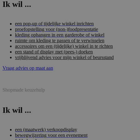
Ik wil ...
een pop-up of tijdelijke winkel inrichten
proefopstelling voor (non-)foodpresentatie
kleding ophangen in een garderobe of winkel
ruimte om kleding te passen of te verwisselen
accessoires om een (tijdelijke) winkel in te richten
een stand of display met (pees-) doeken
vrijblijvend advies voor mijn winkel of beursstand
Vraag advies op maat aan
Shopmade keuzehulp
Ik wil ...
een (maatwerk) verkoopdisplay
bewegwijzering voor een evenement