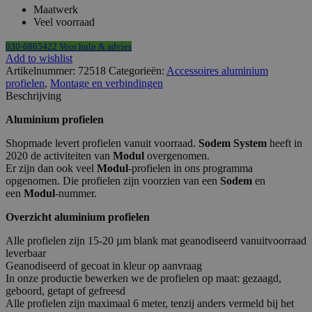
Maatwerk
Veel voorraad
030-6865422 Voor hulp & advies
Add to wishlist
Artikelnummer:
72518
Categorieën:
Accessoires aluminium
profielen
,
Montage en verbindingen
Beschrijving
Aluminium profielen
Shopmade levert profielen vanuit voorraad.
Sodem System
heeft in
2020 de activiteiten van
Modul
overgenomen.
Er zijn dan ook veel
Modul
-profielen in ons programma
opgenomen. Die profielen zijn voorzien van een
Sodem
en
een
Modul
-nummer.
Overzicht aluminium profielen
Alle profielen zijn 15-20 µm blank mat geanodiseerd vanuitvoorraad
leverbaar
Geanodiseerd of gecoat in kleur op aanvraag
In onze productie bewerken we de profielen op maat: gezaagd,
geboord, getapt of gefreesd
Alle profielen zijn maximaal 6 meter, tenzij anders vermeld bij het