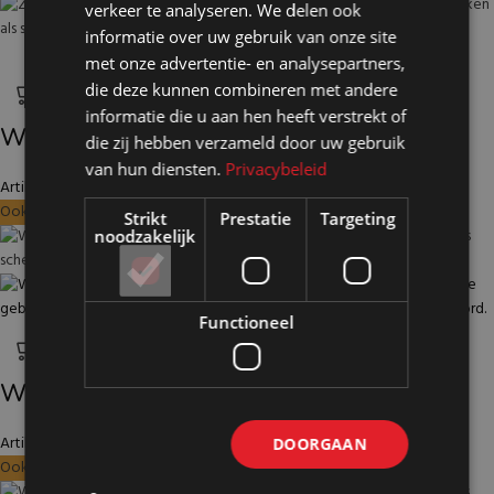
verkeer te analyseren. We delen ook
informatie over uw gebruik van onze site
met onze advertentie- en analysepartners,
die deze kunnen combineren met andere
informatie die u aan hen heeft verstrekt of
Wand zwart op wielen HxB197x145cm
die zij hebben verzameld door uw gebruik
van hun diensten.
Privacybeleid
Artikelnummer: 11121
€
474,00
Excl. BTW
Ook te huur
Strikt
Prestatie
Targeting
noodzakelijk
Functioneel
Wand wit op wielen HxB156x104cm
Artikelnummer: 10110
€
342,50
DOORGAAN
Excl. BTW
Ook te huur