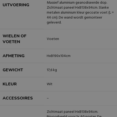
Massief aluminium geanodiseerde dop.
UITVOERING
Zichtmaat paneel HxB138x94cm. Slanke
metalen aluminium kleur gecoate voet (L =
44 cm). De wand wordt gemonteer
geleverd.
WIELEN OF
Voeten
VOETEN
AFMETING
HxB190x104cm
GEWICHT
17,6 kg
KLEUR
Wit
ACCESSOIRES
–
Zichtmaat paneel HxB138x94cm.
Bijvoorbeeld voor 1x A0 poster. De