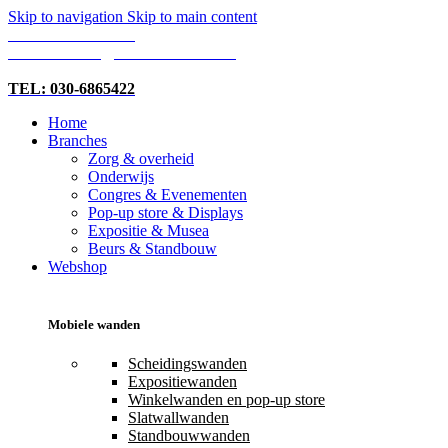
Skip to navigation
Skip to main content
TEL: 030-6865422
MAIL: INFO@SHOPMADE.NL
TEL: 030-6865422
Home
Branches
Zorg & overheid
Onderwijs
Congres & Evenementen
Pop-up store & Displays
Expositie & Musea
Beurs & Standbouw
Webshop
Mobiele wanden
Scheidingswanden
Expositiewanden
Winkelwanden en pop-up store
Slatwallwanden
Standbouwwanden