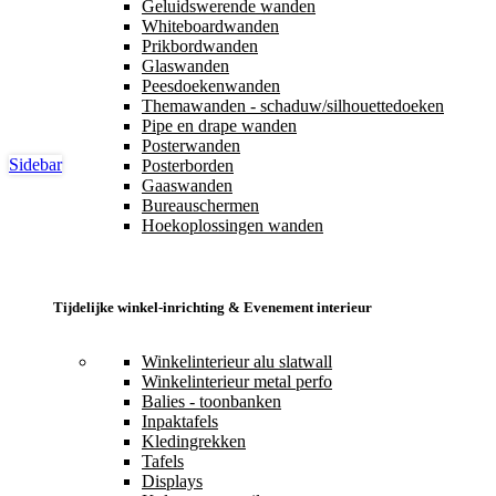
Geluidswerende wanden
Whiteboardwanden
Prikbordwanden
Glaswanden
Peesdoekenwanden
Themawanden - schaduw/silhouettedoeken
Pipe en drape wanden
Posterwanden
Sidebar
Posterborden
Gaaswanden
Bureauschermen
Hoekoplossingen wanden
Tijdelijke winkel-inrichting & Evenement interieur
Winkelinterieur alu slatwall
Winkelinterieur metal perfo
Balies - toonbanken
Inpaktafels
Kledingrekken
Tafels
Displays