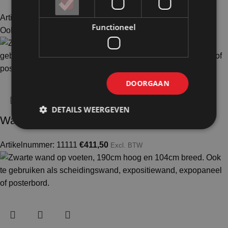
Artikelnummer: 10102
€
354,00
Excl. BTW
Functioneel
Ook te huur
DOORGAAN
DETAILS WEERGEVEN
Wand zwart op wielen HxB156x145cm
Artikelnummer: 11111
€
411,50
Excl. BTW