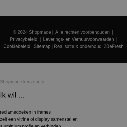
© 2024 Shopmade | Alle rechten voorbehouden |
Privacybeleid
|
Leverings- en Verhuurvoorwaarden
|
Cookiebeleid
|
Sitemap
| Realisatie & onderhoud:
2BeFresh
Shopmade keuzehulp
Ik wil ...
reclamedoeken in frames
zelf een vitrine of display samenstellen
aluminium profielen verbinden