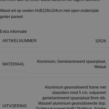
Wand wit op voeten HxB228x104cm met open onderzijde
groter paneel
Extra informatie
ARTIKELNUMMER
10526
Aluminium
,
Gemelamineerd spaanplaat
,
MATERIAAL
Metaal
Aluminium geanodiseerd frame met
staanders rond 5 cm, vulpaneel
gemelamineerd spaanplaat 8mm dik.
Massief aluminium geanodiseerde dop.
UITVOERING
Zichtmaat paneel HxB176x94cm. Slanke