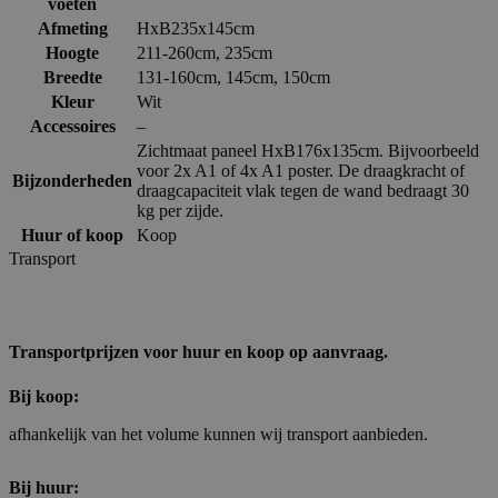
voeten
Afmeting
HxB235x145cm
Hoogte
211-260cm
,
235cm
Breedte
131-160cm
,
145cm
,
150cm
Kleur
Wit
Accessoires
–
Zichtmaat paneel HxB176x135cm. Bijvoorbeeld
voor 2x A1 of 4x A1 poster. De draagkracht of
Bijzonderheden
draagcapaciteit vlak tegen de wand bedraagt 30
kg per zijde.
Huur of koop
Koop
Transport
Transportprijzen voor huur en koop op aanvraag.
Bij koop:
afhankelijk van het volume kunnen wij transport aanbieden.
Bij huur: