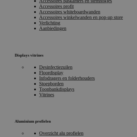
Accessoires paskamers en stemhokjes
Accessoires profit
Accessoires whiteboardwanden
Accessoires winkelwanden en pop-up store
Verlichting
Aanbiedingen
Displays vitrines
Desinfectiezuilen
Floordisplay
Infodragers en folderhouders
Stoepborden
Toonbankdisplays
Vitrines
Aluminium profielen
Overzicht alu profielen