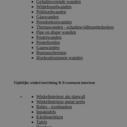
Geluidswerende wanden
Whiteboardwanden
Prikbordwanden
Glaswanden
Peesdoekenwanden
Themawanden - schaduw/silhouettedoeken
Pipe en drape wanden
Posterwanden
Posterborden
Gaaswanden
Bureauschermen
Hoekoplossingen wanden
Tijdelijke winkel-inrichting & Evenement interieur
Winkelinterieur alu slatwall
Winkelinterieur metal perfo
Balies - toonbanken
Inpaktafels
Kledingrekken
Tafels