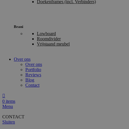
Doekenframes (incl. Verbinders)
Brani
Lowboard
Roomdivider
Vrijstaand meubel
Over ons
Over ons
Portfolio
Reviews
Blog
Contact
0
items
Menu
CONTACT
Sluiten