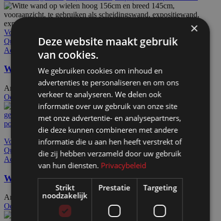
×
Voeg toe aan offerteaanvraag
Deze website maakt gebruik
Quick view
Add to wishlist
van cookies.
Wand wit op wielen HxB156x145cm
We gebruiken cookies om inhoud en
advertenties te personaliseren en om ons
Artikelnummer: 10111
€
374,00
Excl. BTW
verkeer te analyseren. We delen ook
Ook te huur
informatie over uw gebruik van onze site
met onze advertentie- en analysepartners,
die deze kunnen combineren met andere
informatie die u aan hen heeft verstrekt of
Voeg toe aan offerteaanvraag
Quick view
die zij hebben verzameld door uw gebruik
Add to wishlist
van hun diensten.
Privacybeleid
Wand zwart op wielen HxB115x104cm
Strikt
Prestatie
Targeting
noodzakelijk
Artikelnummer: 11100
€
327,50
Excl. BTW
Ook te huur