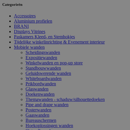
Categorieën
Accessoires
Aluminium profielen
BRANI
Displays Vitrines
Paskamers Kleed- en Stemhokjes
Tijdelijke winkelinrichting & Evenement interieur
Mobiele wanden
Scheidingswanden
Expositiewanden
Winkelwanden en pop-up store
Standbouwwanden
Geluidswerende wanden
Whiteboardwanden
Prikbordwanden
Glaswanden
Doekenwanden
Themawanden - schaduw/silhouettedoeken
Pipe and drape wanden
Posterwanden
Gaaswanden
Bureauschermen
Hoekoplossingen wanden