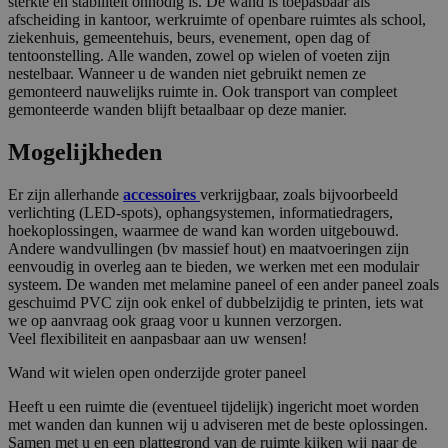
sterkte en stabiliteit onnodig is. De wand is toepasbaar als
afscheiding in kantoor, werkruimte of openbare ruimtes als school,
ziekenhuis, gemeentehuis, beurs, evenement, open dag of
tentoonstelling. Alle wanden, zowel op wielen of voeten zijn
nestelbaar. Wanneer u de wanden niet gebruikt nemen ze
gemonteerd nauwelijks ruimte in. Ook transport van compleet
gemonteerde wanden blijft betaalbaar op deze manier.
Mogelijkheden
Er zijn allerhande
accessoires
verkrijgbaar, zoals bijvoorbeeld
verlichting (LED-spots), ophangsystemen, informatiedragers,
hoekoplossingen, waarmee de wand kan worden uitgebouwd.
Andere wandvullingen (bv massief hout) en maatvoeringen zijn
eenvoudig in overleg aan te bieden, we werken met een modulair
systeem. De wanden met melamine paneel of een ander paneel zoals
geschuimd PVC zijn ook enkel of dubbelzijdig te printen, iets wat
we op aanvraag ook graag voor u kunnen verzorgen.
Veel flexibiliteit en aanpasbaar aan uw wensen!
Wand wit wielen open onderzijde groter paneel
Heeft u een ruimte die (eventueel tijdelijk) ingericht moet worden
met wanden dan kunnen wij u adviseren met de beste oplossingen.
Samen met u en een plattegrond van de ruimte kijken wij naar de