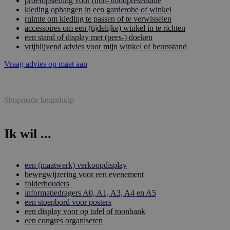
proefopstelling voor (non-)foodpresentatie
kleding ophangen in een garderobe of winkel
ruimte om kleding te passen of te verwisselen
accessoires om een (tijdelijke) winkel in te richten
een stand of display met (pees-) doeken
vrijblijvend advies voor mijn winkel of beursstand
Vraag advies op maat aan
Shopmade keuzehulp
Ik wil ...
een (maatwerk) verkoopdisplay
bewegwijzering voor een evenement
folderhouders
informatiedragers A0, A1, A3, A4 en A5
een stoepbord voor posters
een display voor op tafel of toonbank
een congres organiseren