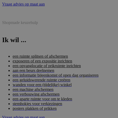
Vraag advies op maat aan
Shopmade keuzehulp
Ik wil ...
een ruimte splitsen of afschermen
exposeren of een expositie inrichten
een opvanglocatie of prikruimte inrichten
aan een beurs deelnemen
een informatie bijeenkomst of open dag organiseren
een geluidswerende ruimte creëren
wanden voor een (tijdelijke) winkel
een machine afschermen
een verbouwing afschermen
een aparte ruimte voor om te kleden
stemhokjes voor verkiezingen
posters plakken of prikken
Vraag advies op maat aan