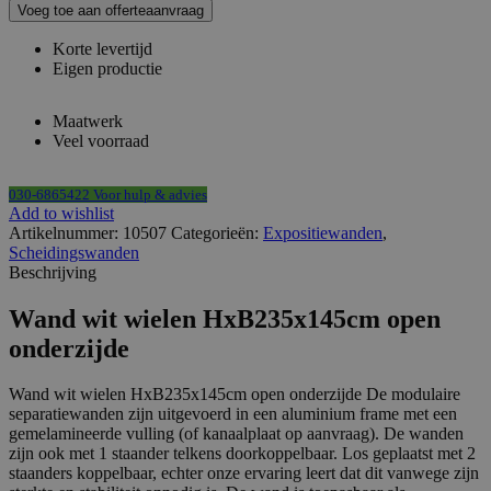
wit
Voeg toe aan offerteaanvraag
op
wielen
Korte levertijd
HxB235x145cm
Eigen productie
met
open
Maatwerk
onderzijde
Veel voorraad
aantal
030-6865422 Voor hulp & advies
Add to wishlist
Artikelnummer:
10507
Categorieën:
Expositiewanden
,
Scheidingswanden
Beschrijving
Wand wit wielen HxB235x145cm open
onderzijde
Wand wit wielen HxB235x145cm open onderzijde De modulaire
separatiewanden zijn uitgevoerd in een aluminium frame met een
gemelamineerde vulling (of kanaalplaat op aanvraag). De wanden
zijn ook met 1 staander telkens doorkoppelbaar. Los geplaatst met 2
staanders koppelbaar, echter onze ervaring leert dat dit vanwege zijn