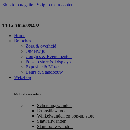
Skip to navigation
Skip to main content
TEL: 030-6865422
MAIL: INFO@SHOPMADE.NL
TEL: 030-6865422
Home
Branches
Zorg & overheid
Onderwijs
Congres & Evenementen
Pop-up store & Displays
Expositie & Musea
Beurs & Standbouw
Webshop
Mobiele wanden
Scheidingswanden
Expositiewanden
Winkelwanden en pop-up store
Slatwallwanden
Standbouwwanden