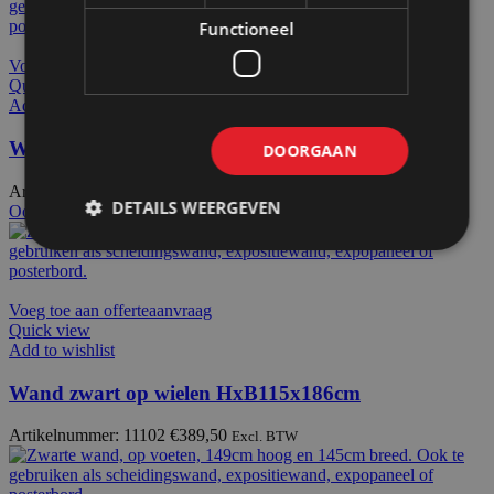
Functioneel
Voeg toe aan offerteaanvraag
Quick view
Add to wishlist
Wand zwart op wielen HxB115x145cm
DOORGAAN
Artikelnummer: 11101
€
355,50
Excl. BTW
DETAILS WEERGEVEN
Ook te huur
Voeg toe aan offerteaanvraag
Quick view
Add to wishlist
Wand zwart op wielen HxB115x186cm
Artikelnummer: 11102
€
389,50
Excl. BTW