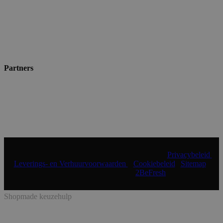
Partners
© 2024 Shopmade | Alle rechten voorbehouden |
Privacybeleid
|
Leverings- en Verhuurvoorwaarden
|
Cookiebeleid
|
Sitemap
|
Realisatie & onderhoud:
2BeFresh
Shopmade keuzehulp