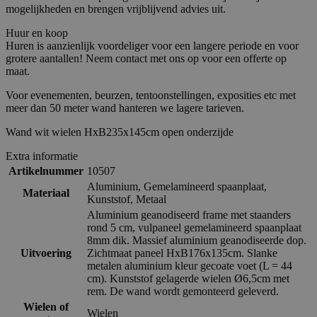
mogelijkheden en brengen vrijblijvend advies uit.
Huur en koop
Huren is aanzienlijk voordeliger voor een langere periode en voor
grotere aantallen! Neem contact met ons op voor een offerte op
maat.
Voor evenementen, beurzen, tentoonstellingen, exposities etc met
meer dan 50 meter wand hanteren we lagere tarieven.
Wand wit wielen HxB235x145cm open onderzijde
Extra informatie
Artikelnummer
10507
Aluminium
,
Gemelamineerd spaanplaat
,
Materiaal
Kunststof
,
Metaal
Aluminium geanodiseerd frame met staanders
rond 5 cm, vulpaneel gemelamineerd spaanplaat
8mm dik. Massief aluminium geanodiseerde dop.
Uitvoering
Zichtmaat paneel HxB176x135cm. Slanke
metalen aluminium kleur gecoate voet (L = 44
cm). Kunststof gelagerde wielen Ø6,5cm met
rem. De wand wordt gemonteerd geleverd.
Wielen of
Wielen