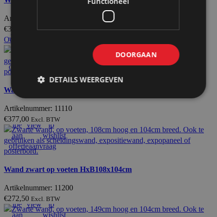
Functioneel
Artikelnummer: 11102
€
389,50
Excl. BTW
Voeg
Quick
Add
Ook te huur
toe
view
to
DOORGAAN
aan
wishlist
offerteaanvraag
DETAILS WEERGEVEN
Wand zwart op wielen HxB156x104cm
Artikelnummer: 11110
Voeg
Quick
Add
€
377,00
Excl. BTW
toe
view
to
aan
wishlist
offerteaanvraag
Wand zwart op voeten HxB108x104cm
Artikelnummer: 11200
Voeg
Quick
Add
€
272,50
Excl. BTW
toe
view
to
aan
wishlist