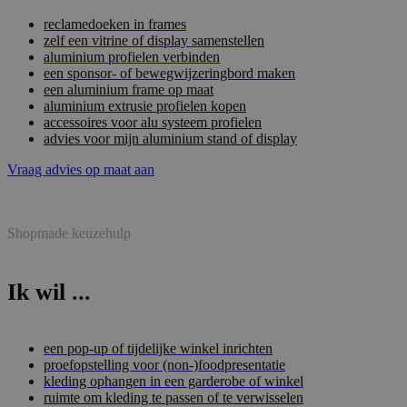
reclamedoeken in frames
zelf een vitrine of display samenstellen
aluminium profielen verbinden
een sponsor- of bewegwijzeringbord maken
een aluminium frame op maat
aluminium extrusie profielen kopen
accessoires voor alu systeem profielen
advies voor mijn aluminium stand of display
Vraag advies op maat aan
Shopmade keuzehulp
Ik wil ...
een pop-up of tijdelijke winkel inrichten
proefopstelling voor (non-)foodpresentatie
kleding ophangen in een garderobe of winkel
ruimte om kleding te passen of te verwisselen