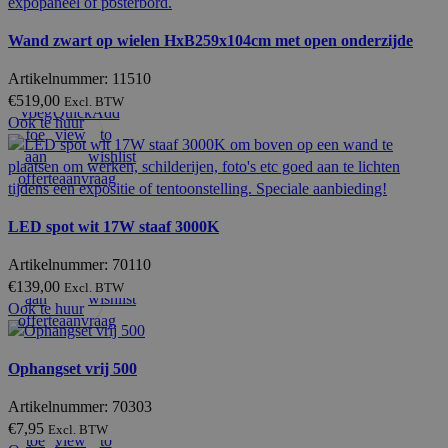
Wand zwart op wielen HxB259x104cm met open onderzijde
Artikelnummer: 11510
€
519,00
Excl. BTW
Voeg
Quick
Add
Ook te huur
toe
view
to
aan
wishlist
offerteaanvraag
LED spot wit 17W staaf 3000K
Voeg
Quick
Add
Artikelnummer: 70110
toe
view
to
€
139,00
Excl. BTW
aan
wishlist
Ook te huur
offerteaanvraag
Ophangset vrij 500
Artikelnummer: 70303
Voeg
Quick
Add
€
7,95
Excl. BTW
toe
view
to