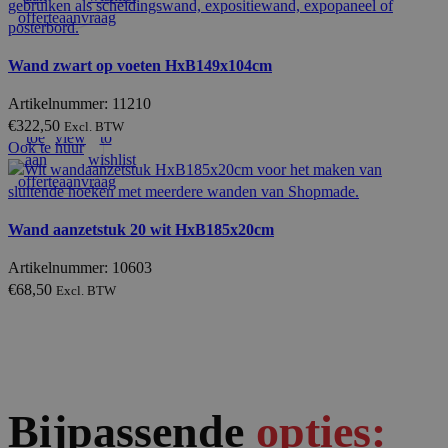
offerteaanvraag
Wand zwart op voeten HxB149x104cm
Artikelnummer: 11210
Voeg
Quick
Add
€
322,50
Excl. BTW
toe
view
to
Ook te huur
aan
wishlist
offerteaanvraag
Wand aanzetstuk 20 wit HxB185x20cm
Artikelnummer: 10603
€
68,50
Excl. BTW
Bijpassende
opties: