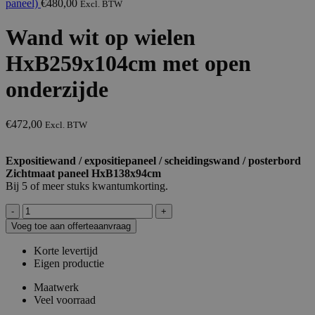
paneel)
€
480,00
Excl. BTW
Wand wit op wielen
HxB259x104cm met open
onderzijde
€
472,00
Excl. BTW
Expositiewand / expositiepaneel / scheidingswand / posterbord
Zichtmaat paneel HxB138x94cm
Bij 5 of meer stuks kwantumkorting.
Wand
wit
Voeg toe aan offerteaanvraag
op
wielen
Korte levertijd
HxB259x104cm
Eigen productie
met
open
Maatwerk
onderzijde
Veel voorraad
aantal