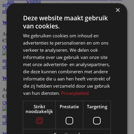
aan
wishlist
×
offerteaanvraag
Deze website maakt gebruik
Wand zwart op wielen HxB197x203cm
van cookies.
Artikelnummer: 11122
We gebruiken cookies om inhoud en
€
548,00
Excl. BTW
advertenties te personaliseren en om ons
Voeg
Quick
Add
Ook te huur
verkeer te analyseren. We delen ook
toe
view
to
informatie over uw gebruik van onze site
aan
wishlist
met onze advertentie- en analysepartners,
offerteaanvraag
die deze kunnen combineren met andere
informatie die u aan hen heeft verstrekt of
Wand zwart op wielen HxB115x145cm
die zij hebben verzameld door uw gebruik
Artikelnummer: 11101
van hun diensten.
Privacybeleid
€
355,50
Excl. BTW
Voeg
Quick
Add
Ook te huur
Strikt
Prestatie
Targeting
toe
view
to
noodzakelijk
aan
wishlist
offerteaanvraag
Wand zwart op wielen HxB115x186cm