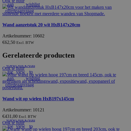
Ook te huur
aan
wishlist
offerteaanvraag
Wand aanzetstuk 20 wit HxB147x20cm
Artikelnummer: 10602
€
62,50
Excl. BTW
Gerelateerde producten
Voeg
Quick
Add
Ook te huur
toe
view
to
aan
wishlist
offerteaanvraag
Wand wit op wielen HxB197x145cm
Artikelnummer: 10121
€
431,00
Excl. BTW
Voeg
Quick
Add
Ook te huur
toe
view
to