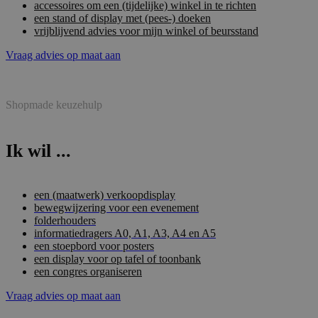
accessoires om een (tijdelijke) winkel in te richten
een stand of display met (pees-) doeken
vrijblijvend advies voor mijn winkel of beursstand
Vraag advies op maat aan
Shopmade keuzehulp
Ik wil ...
een (maatwerk) verkoopdisplay
bewegwijzering voor een evenement
folderhouders
informatiedragers A0, A1, A3, A4 en A5
een stoepbord voor posters
een display voor op tafel of toonbank
een congres organiseren
Vraag advies op maat aan