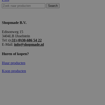
Search
Shopmade B.V.
Edisonweg 15
3404LB IJsselstein
Tel:
(+31) (0)30-686 54 22
E-Mail:
info@shopmade.nl
Huren of kopen?
Huur producten
Koop producten