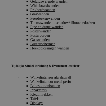
Geluidswerende wanden
Whiteboardwanden
Prikbordwanden
Glaswanden
Peesdoekenwanden
Themawanden - schaduw/silhouettedoeken
Pipe en drape wanden
Posterwanden
Posterborden
Gaaswanden
Bureauschermen
Hoekoplossingen wanden
Tijdelijke winkel-inrichting & Evenement interieur
Winkelinterieur alu slatwall
Winkelinterieur metal perfo
Balies - toonbanken
Inpaktafels
Kledingrekken
Tafels
Displays