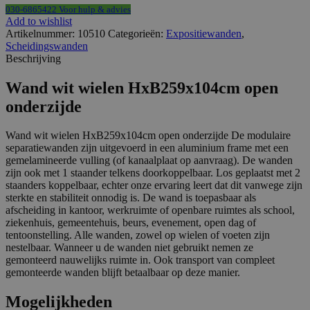
030-6865422 Voor hulp & advies
Add to wishlist
Artikelnummer:
10510
Categorieën:
Expositiewanden
,
Scheidingswanden
Beschrijving
Wand wit wielen HxB259x104cm open
onderzijde
Wand wit wielen HxB259x104cm open onderzijde De modulaire
separatiewanden zijn uitgevoerd in een aluminium frame met een
gemelamineerde vulling (of kanaalplaat op aanvraag). De wanden
zijn ook met 1 staander telkens doorkoppelbaar. Los geplaatst met 2
staanders koppelbaar, echter onze ervaring leert dat dit vanwege zijn
sterkte en stabiliteit onnodig is. De wand is toepasbaar als
afscheiding in kantoor, werkruimte of openbare ruimtes als school,
ziekenhuis, gemeentehuis, beurs, evenement, open dag of
tentoonstelling. Alle wanden, zowel op wielen of voeten zijn
nestelbaar. Wanneer u de wanden niet gebruikt nemen ze
gemonteerd nauwelijks ruimte in. Ook transport van compleet
gemonteerde wanden blijft betaalbaar op deze manier.
Mogelijkheden