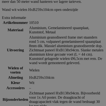
meer dan 50 meter wand hanteren we lagere tarieven.
Wand wit wielen HxB259x104cm open onderzijde
Extra informatie
Artikelnummer
10510
Aluminium
,
Gemelamineerd spaanplaat
,
Materiaal
Kunststof
,
Metaal
Aluminium geanodiseerd frame met staanders
rond 5 cm, vulpaneel gemelamineerd spaanplaat
8mm dik. Massief aluminium geanodiseerde dop.
Uitvoering
Zichtmaat paneel HxB138x94cm. Slanke metalen
aluminium kleur gecoate voet (L = 44 cm).
Kunststof gelagerde wielen Ø6,5cm met rem. De
wand wordt gemonteerd geleverd.
Wielen of
Wielen
voeten
Afmeting
HxB259x104cm
Kleur
Wit
Accessoires
–
Zichtmaat paneel HxB138x94cm. Bijvoorbeeld
voor 1x A0 poster. De draagkracht of
Bijzonderheden
draagcapaciteit vlak tegen de wand bedraagt 30
kg per zijde.