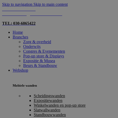
Skip to navigation
Skip to main content
TEL: 030-6865422
MAIL: INFO@SHOPMADE.NL
TEL: 030-6865422
Home
Branches
Zorg & overheid
Onderwijs
Congres & Evenementen
Pop-up store & Displays
Expositie & Musea
Beurs & Standbouw
Webshop
Mobiele wanden
Scheidingswanden
Expositiewanden
Winkelwanden en pop-up store
Slatwallwanden
Standbouwwanden