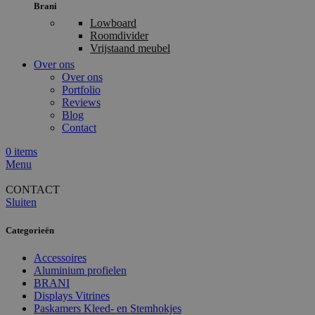
Brani
Lowboard
Roomdivider
Vrijstaand meubel
Over ons
Over ons
Portfolio
Reviews
Blog
Contact
0
items
Menu
CONTACT
Sluiten
Categorieën
Accessoires
Aluminium profielen
BRANI
Displays Vitrines
Paskamers Kleed- en Stemhokjes