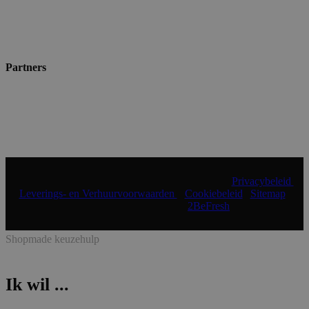
Partners
© 2024 Shopmade | Alle rechten voorbehouden |
Privacybeleid
|
Leverings- en Verhuurvoorwaarden
|
Cookiebeleid
|
Sitemap
|
Realisatie & onderhoud:
2BeFresh
Shopmade keuzehulp
Ik wil ...