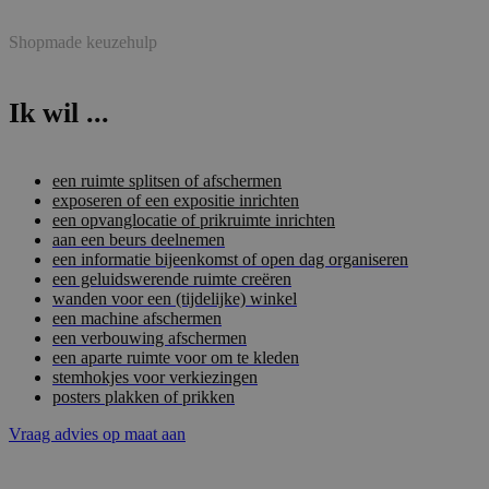
Shopmade keuzehulp
Ik wil ...
een ruimte splitsen of afschermen
exposeren of een expositie inrichten
een opvanglocatie of prikruimte inrichten
aan een beurs deelnemen
een informatie bijeenkomst of open dag organiseren
een geluidswerende ruimte creëren
wanden voor een (tijdelijke) winkel
een machine afschermen
een verbouwing afschermen
een aparte ruimte voor om te kleden
stemhokjes voor verkiezingen
posters plakken of prikken
Vraag advies op maat aan