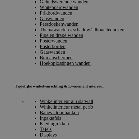
Geluidswerende wanden
Whiteboardwanden
Prikbordwanden
Glaswanden
Peesdoekenwanden
Themawanden - schaduw/silhouettedoeken
Pipe en drape wanden
Posterwanden
Posterborden
Gaaswanden
Bureauschermen
Hoekoplossingen wanden
Tijdelijke winkel-inrichting & Evenement interieur
Winkelinterieur alu slatwall
Winkelinterieur metal perfo
Balies - toonbanken
Inpaktafels
Kledingrekken
Tafels
Displays