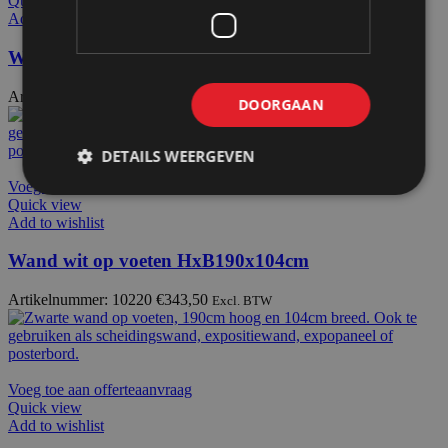
Quick view
Add to wishlist
Wand zwart op wielen HxB156x145cm
Artikelnummer: 11111
€
411,50
Excl. BTW
DOORGAAN
DETAILS WEERGEVEN
Voeg toe aan offerteaanvraag
Quick view
Add to wishlist
Wand wit op voeten HxB190x104cm
Artikelnummer: 10220
€
343,50
Excl. BTW
Voeg toe aan offerteaanvraag
Quick view
Add to wishlist