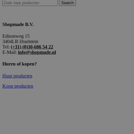
Search
Shopmade B.V.
Edisonweg 15
3404LB IJsselstein
Tel:
(+31) (0)30-686 54 22
E-Mail:
info@shopmade.nl
Huren of kopen?
Huur producten
Koop producten