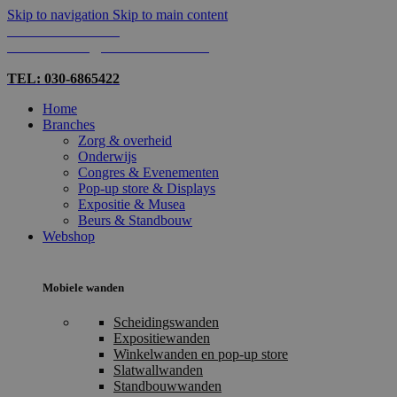
Skip to navigation
Skip to main content
TEL: 030-6865422
MAIL: INFO@SHOPMADE.NL
TEL: 030-6865422
Home
Branches
Zorg & overheid
Onderwijs
Congres & Evenementen
Pop-up store & Displays
Expositie & Musea
Beurs & Standbouw
Webshop
Mobiele wanden
Scheidingswanden
Expositiewanden
Winkelwanden en pop-up store
Slatwallwanden
Standbouwwanden