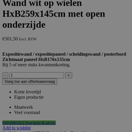
Wand wit op wielen
HxB259x145cm met open
onderzijde
€
501,50
Excl. BTW
Expositiewand / expositiepaneel / scheidingswand / posterbord
Zichtmaat paneel HxB176x135cm
Bij 5 of meer stuks kwantumkorting.
Wand
wit
Voeg toe aan offerteaanvraag
op
wielen
Korte levertijd
HxB259x145cm
Eigen productie
met
open
Maatwerk
onderzijde
Veel voorraad
aantal
030-6865422 Voor hulp & advies
Add to wishlist