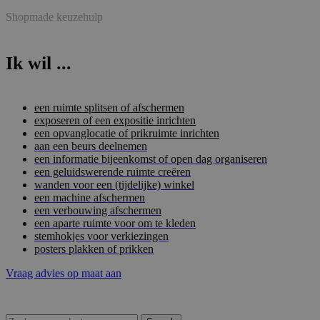
Shopmade keuzehulp
Ik wil ...
een ruimte splitsen of afschermen
exposeren of een expositie inrichten
een opvanglocatie of prikruimte inrichten
aan een beurs deelnemen
een informatie bijeenkomst of open dag organiseren
een geluidswerende ruimte creëren
wanden voor een (tijdelijke) winkel
een machine afschermen
een verbouwing afschermen
een aparte ruimte voor om te kleden
stemhokjes voor verkiezingen
posters plakken of prikken
Vraag advies op maat aan