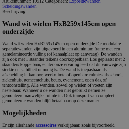
Artikelnummer:
10512
Categorieën:
Expositiewanden
,
Scheidingswanden
Beschrijving
Wand wit wielen HxB259x145cm open
onderzijde
Wand wit wielen HxB259x145cm open onderzijde De modulaire
separatiewanden zijn uitgevoerd in een aluminium frame met een
gemelamineerde vulling (of kanaalplaat op aanvraag). De wanden
zijn ook met 1 staander telkens doorkoppelbaar. Los geplaatst met 2
staanders koppelbaar, echter onze ervaring leert dat dit vanwege zijn
sterkte en stabiliteit onnodig is. De wand is toepasbaar als
afscheiding in kantoor, werkruimte of openbare ruimtes als school,
ziekenhuis, gemeentehuis, beurs, evenement, open dag of
tentoonstelling. Alle wanden, zowel op wielen of voeten zijn
nestelbaar. Wanneer u de wanden niet gebruikt nemen ze
gemonteerd nauwelijks ruimte in. Ook transport van compleet
gemonteerde wanden blijft betaalbaar op deze manier.
Mogelijkheden
Er zijn allerhande
accessoires
verkrijgbaar, zoals bijvoorbeeld