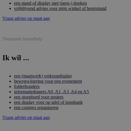
een stand of display met (pees-) doeken
vrijblijvend advies voor mijn winkel of beursstand
Vraag advies op maat aan
Shopmade keuzehulp
Ik wil ...
een (maatwerk) verkoopdisplay
bewegwijzering voor een evenement
folderhouders
informatiedragers A0, A1, A3, A4 en A5
een stoepbord voor posters
een display voor op tafel of toonbank
een congres organiseren
Vraag advies op maat aan