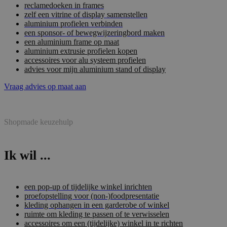
reclamedoeken in frames
zelf een vitrine of display samenstellen
aluminium profielen verbinden
een sponsor- of bewegwijzeringbord maken
een aluminium frame op maat
aluminium extrusie profielen kopen
accessoires voor alu systeem profielen
advies voor mijn aluminium stand of display
Vraag advies op maat aan
Shopmade keuzehulp
Ik wil ...
een pop-up of tijdelijke winkel inrichten
proefopstelling voor (non-)foodpresentatie
kleding ophangen in een garderobe of winkel
ruimte om kleding te passen of te verwisselen
accessoires om een (tijdelijke) winkel in te richten