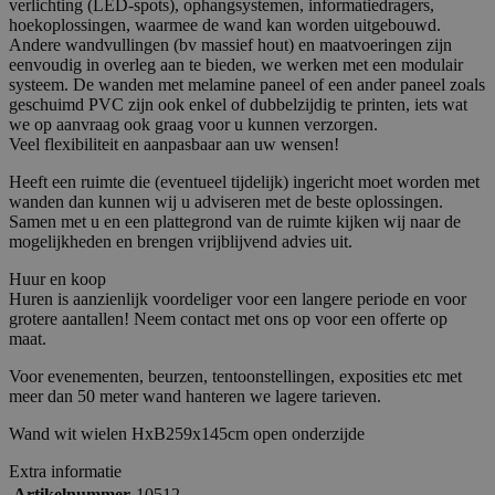
verlichting (LED-spots), ophangsystemen, informatiedragers,
hoekoplossingen, waarmee de wand kan worden uitgebouwd.
Andere wandvullingen (bv massief hout) en maatvoeringen zijn
eenvoudig in overleg aan te bieden, we werken met een modulair
systeem. De wanden met melamine paneel of een ander paneel zoals
geschuimd PVC zijn ook enkel of dubbelzijdig te printen, iets wat
we op aanvraag ook graag voor u kunnen verzorgen.
Veel flexibiliteit en aanpasbaar aan uw wensen!
Heeft een ruimte die (eventueel tijdelijk) ingericht moet worden met
wanden dan kunnen wij u adviseren met de beste oplossingen.
Samen met u en een plattegrond van de ruimte kijken wij naar de
mogelijkheden en brengen vrijblijvend advies uit.
Huur en koop
Huren is aanzienlijk voordeliger voor een langere periode en voor
grotere aantallen! Neem contact met ons op voor een offerte op
maat.
Voor evenementen, beurzen, tentoonstellingen, exposities etc met
meer dan 50 meter wand hanteren we lagere tarieven.
Wand wit wielen HxB259x145cm open onderzijde
Extra informatie
Artikelnummer
10512