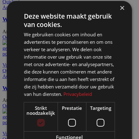
Quick view
×
Add to wishlist
Deze website maakt gebruik
Wand zwart op wielen HxB115x145cm
van cookies.
Artikelnummer: 11101
€
355,50
Excl. BTW
We gebruiken cookies om inhoud en
Ook te huur
advertenties te personaliseren en om ons
verkeer te analyseren. We delen ook
informatie over uw gebruik van onze site
met onze advertentie- en analysepartners,
Voeg toe aan offerteaanvraag
Quick view
die deze kunnen combineren met andere
Add to wishlist
informatie die u aan hen heeft verstrekt of
die zij hebben verzameld door uw gebruik
Wand zwart op wielen HxB156x104cm
van hun diensten.
Privacybeleid
Artikelnummer: 11110
€
377,00
Excl. BTW
Ook te huur
Strikt
Prestatie
Targeting
noodzakelijk
Voeg toe aan offerteaanvraag
Functioneel