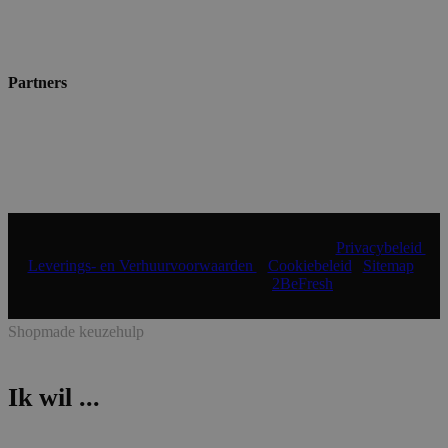
Partners
© 2024 Shopmade | Alle rechten voorbehouden |
Privacybeleid
|
Leverings- en Verhuurvoorwaarden
|
Cookiebeleid
|
Sitemap
|
Realisatie & onderhoud:
2BeFresh
Shopmade keuzehulp
Ik wil ...