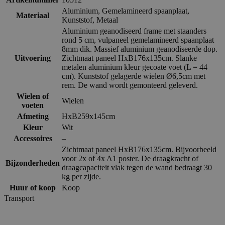
Aluminium
,
Gemelamineerd spaanplaat
,
Materiaal
Kunststof
,
Metaal
Aluminium geanodiseerd frame met staanders
rond 5 cm, vulpaneel gemelamineerd spaanplaat
8mm dik. Massief aluminium geanodiseerde dop.
Uitvoering
Zichtmaat paneel HxB176x135cm. Slanke
metalen aluminium kleur gecoate voet (L = 44
cm). Kunststof gelagerde wielen Ø6,5cm met
rem. De wand wordt gemonteerd geleverd.
Wielen of
Wielen
voeten
Afmeting
HxB259x145cm
Kleur
Wit
Accessoires
–
Zichtmaat paneel HxB176x135cm. Bijvoorbeeld
voor 2x of 4x A1 poster. De draagkracht of
Bijzonderheden
draagcapaciteit vlak tegen de wand bedraagt 30
kg per zijde.
Huur of koop
Koop
Transport