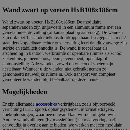
Wand zwart op voeten HxB108x186cm
Wand zwart op voeten HxB108x186cm De modulaire
separatiewanden zijn uitgevoerd in een aluminium frame met een
gemelamineerde vulling (of kanaalplaat op aanvraag). De wanden
zijn ook met 1 staander telkens doorkoppelbaar. Los geplaatst met 2
staanders koppelbaar, echter onze ervaring leert dat dit vanwege zijn
sterkte en stabiliteit onnodig is. De wand is toepasbaar als
afscheiding in kantoor, werkruimte of openbare ruimtes als school,
ziekenhuis, gemeentehuis, beurs, evenement, open dag of
tentoonstelling. Alle wanden, zowel op wielen of voeten zijn
nestelbaar. Wanneer u de wanden niet gebruikt nemen ze
gemonteerd nauwelijks ruimte in. Ook transport van compleet
gemonteerde wanden blijft betaalbaar op deze manier.
Mogelijkheden
Er zijn allerhande
accessoires
verkrijgbaar, zoals bijvoorbeeld
verlichting (LED-spots), ophangsystemen, informatiedragers,
hoekoplossingen, waarmee de wand kan worden uitgebouwd.
Andere wandvullingen (bv massief hout) en maatvoeringen zijn
eenvoudig in overleg aan te bieden, we werken met een modulair