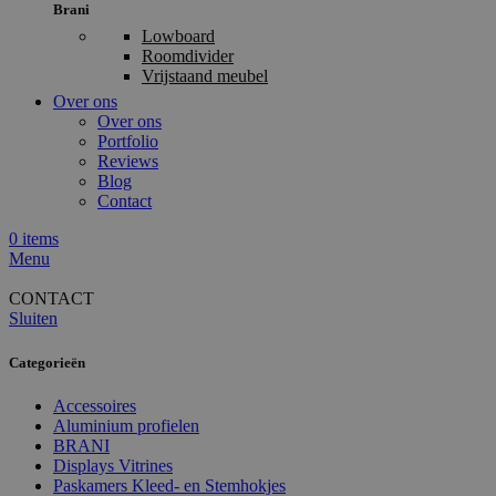
Brani
Lowboard
Roomdivider
Vrijstaand meubel
Over ons
Over ons
Portfolio
Reviews
Blog
Contact
0
items
Menu
CONTACT
Sluiten
Categorieën
Accessoires
Aluminium profielen
BRANI
Displays Vitrines
Paskamers Kleed- en Stemhokjes