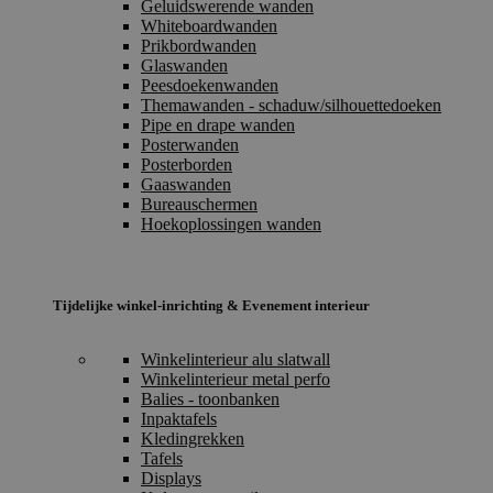
Geluidswerende wanden
Whiteboardwanden
Prikbordwanden
Glaswanden
Peesdoekenwanden
Themawanden - schaduw/silhouettedoeken
Pipe en drape wanden
Posterwanden
Posterborden
Gaaswanden
Bureauschermen
Hoekoplossingen wanden
Tijdelijke winkel-inrichting & Evenement interieur
Winkelinterieur alu slatwall
Winkelinterieur metal perfo
Balies - toonbanken
Inpaktafels
Kledingrekken
Tafels
Displays