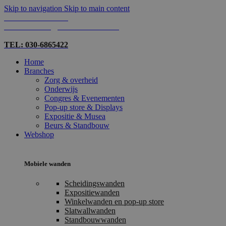
Skip to navigation
Skip to main content
TEL: 030-6865422
MAIL: INFO@SHOPMADE.NL
TEL: 030-6865422
Home
Branches
Zorg & overheid
Onderwijs
Congres & Evenementen
Pop-up store & Displays
Expositie & Musea
Beurs & Standbouw
Webshop
Mobiele wanden
Scheidingswanden
Expositiewanden
Winkelwanden en pop-up store
Slatwallwanden
Standbouwwanden