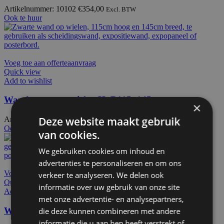
Artikelnummer: 10102
€
354,00
Excl. BTW
Ook te huur
Voeg toe aan offerteaanvraag
Quick view
Add to wishlist
Wand zwart op wielen HxB115x145cm
×
Deze website maakt gebruik
Artikelnummer: 11101
€
355,50
Excl. BTW
Ook te huur
van cookies.
We gebruiken cookies om inhoud en
advertenties te personaliseren en om ons
Voeg toe aan offerteaanvraag
verkeer te analyseren. We delen ook
Quick view
informatie over uw gebruik van onze site
Add to wishlist
met onze advertentie- en analysepartners,
Wand zwart op wielen HxB115x186cm
die deze kunnen combineren met andere
informatie die u aan hen heeft verstrekt of