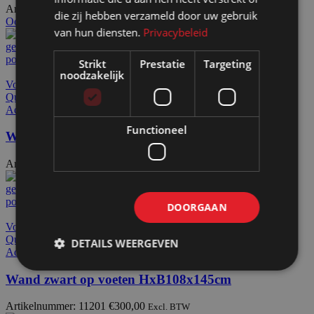
Artikelnummer: 11102
€
389,50
Excl. BTW
die zij hebben verzameld door uw gebruik
Ook te huur
van hun diensten.
Privacybeleid
Strikt
Prestatie
Targeting
noodzakelijk
Voeg toe aan offerteaanvraag
Quick view
Add to wishlist
Functioneel
Wand zwart op wielen HxB156x145cm
Artikelnummer: 11111
€
411,50
Excl. BTW
DOORGAAN
Voeg toe aan offerteaanvraag
Quick view
DETAILS WEERGEVEN
Add to wishlist
Wand zwart op voeten HxB108x145cm
Artikelnummer: 11201
€
300,00
Excl. BTW