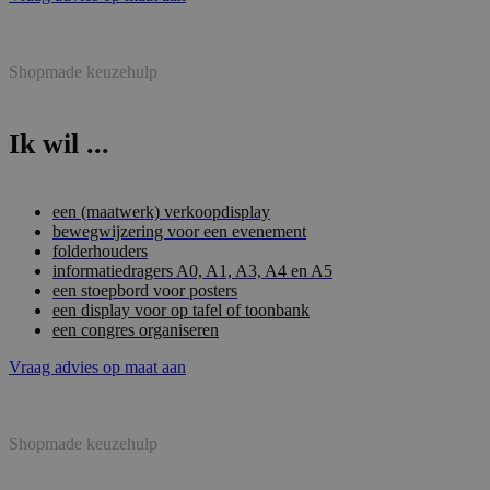
Shopmade keuzehulp
Ik wil ...
een (maatwerk) verkoopdisplay
bewegwijzering voor een evenement
folderhouders
informatiedragers A0, A1, A3, A4 en A5
een stoepbord voor posters
een display voor op tafel of toonbank
een congres organiseren
Vraag advies op maat aan
Shopmade keuzehulp