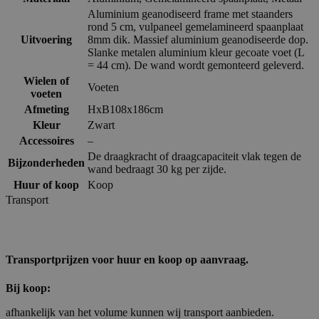
Aluminium geanodiseerd frame met staanders
rond 5 cm, vulpaneel gemelamineerd spaanplaat
Uitvoering
8mm dik. Massief aluminium geanodiseerde dop.
Slanke metalen aluminium kleur gecoate voet (L
= 44 cm). De wand wordt gemonteerd geleverd.
Wielen of
Voeten
voeten
Afmeting
HxB108x186cm
Kleur
Zwart
Accessoires
–
De draagkracht of draagcapaciteit vlak tegen de
Bijzonderheden
wand bedraagt 30 kg per zijde.
Huur of koop
Koop
Transport
Transportprijzen voor huur en koop op aanvraag.
Bij koop:
afhankelijk van het volume kunnen wij transport aanbieden.