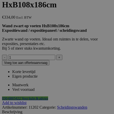
HxB108x186cm
€
334,00
Excl. BTW
Wand zwart op voeten HxB108x186cm
Expositiewand / expositiepaneel / scheidingswand
Zwarte wand op voeten. Ideaal om ruimtes in te delen, voor
exposities, presentaties etc.
Bij 5 of meer stuks kwantumkorting.
Wand
zwart
Voeg toe aan offerteaanvraag
op
voeten
Korte levertijd
HxB108x186cm
Eigen productie
aantal
Maatwerk
Veel voorraad
030-6865422 Voor hulp & advies
Add to wishlist
Artikelnummer:
11202
Categorie:
Scheidingswanden
Beschrijving