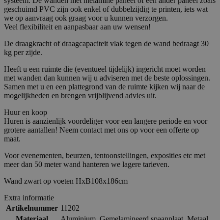
systeem. De wanden met melamine paneel of een ander paneel zoals
geschuimd PVC zijn ook enkel of dubbelzijdig te printen, iets wat
we op aanvraag ook graag voor u kunnen verzorgen.
Veel flexibiliteit en aanpasbaar aan uw wensen!
De draagkracht of draagcapaciteit vlak tegen de wand bedraagt 30
kg per zijde.
Heeft u een ruimte die (eventueel tijdelijk) ingericht moet worden
met wanden dan kunnen wij u adviseren met de beste oplossingen.
Samen met u en een plattegrond van de ruimte kijken wij naar de
mogelijkheden en brengen vrijblijvend advies uit.
Huur en koop
Huren is aanzienlijk voordeliger voor een langere periode en voor
grotere aantallen! Neem contact met ons op voor een offerte op
maat.
Voor evenementen, beurzen, tentoonstellingen, exposities etc met
meer dan 50 meter wand hanteren we lagere tarieven.
Wand zwart op voeten HxB108x186cm
Extra informatie
Artikelnummer
11202
Materiaal
Aluminium
,
Gemelamineerd spaanplaat
,
Metaal