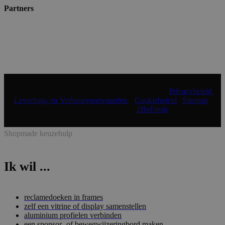
Partners
© 2024 Shopmade | Alle rechten voorbehouden |
Privacybeleid
|
Leverings- en Verhuurvoorwaarden
|
Cookiebeleid
|
Sitemap
|
Realisatie & onderhoud:
2BeFresh
Shopmade keuzehulp
Ik wil ...
reclamedoeken in frames
zelf een vitrine of display samenstellen
aluminium profielen verbinden
een sponsor- of bewegwijzeringbord maken