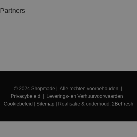
Partners
© 2024 Shopmade | Alle rechten voorbehouden |
Privacybeleid
|
Leverings- en Verhuurvoorwaarden
|
Cookiebeleid
|
Sitemap
| Realisatie & onderhoud:
2BeFresh