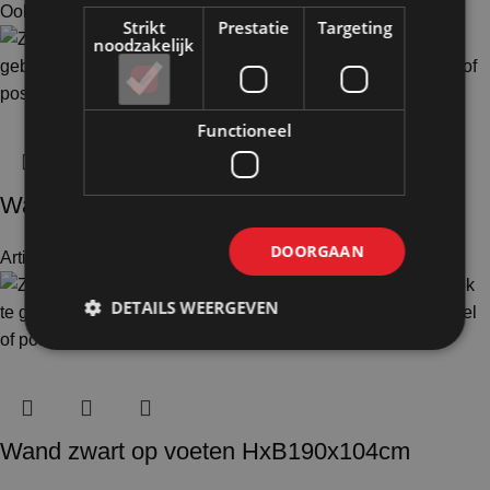
Ook te huur
Strikt
Prestatie
Targeting
noodzakelijk
Functioneel
Wand zwart op wielen HxB156x186cm
DOORGAAN
Artikelnummer: 11112
€
451,50
Excl. BTW
DETAILS WEERGEVEN
Wand zwart op voeten HxB190x104cm