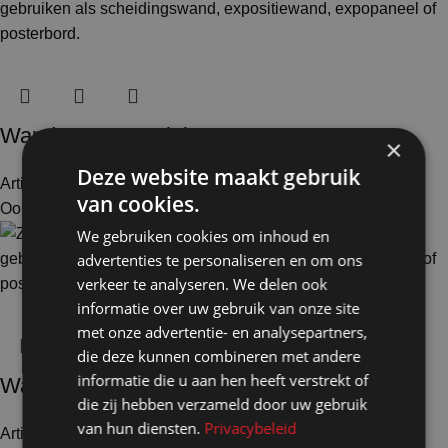
Wand zwart op wielen HxB115x145cm
×
Deze website maakt gebruik
Artikelnummer: 11101
€
355,50
Excl. BTW
van cookies.
Ook te huur
We gebruiken cookies om inhoud en
advertenties te personaliseren en om ons
verkeer te analyseren. We delen ook
informatie over uw gebruik van onze site
met onze advertentie- en analysepartners,
die deze kunnen combineren met andere
informatie die u aan hen heeft verstrekt of
Wand zwart op wielen HxB156x145cm
die zij hebben verzameld door uw gebruik
van hun diensten.
Privacybeleid
Artikelnummer: 11111
€
411,50
Excl. BTW