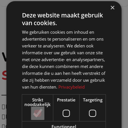
×
PIPE AND DRAPE
GAASWANDEN
Deze website maakt gebruik
6 producten
WANDEN
van cookies.
6 producten
We gebruiken cookies om inhoud en
advertenties te personaliseren en om ons
verkeer te analyseren. We delen ook
Waarom
informatie over uw gebruik van onze site
met onze advertentie- en analysepartners,
die deze kunnen combineren met andere
Shopmade?
informatie die u aan hen heeft verstrekt of
die zij hebben verzameld door uw gebruik
van hun diensten.
Privacybeleid
Strikt
Prestatie
Targeting
noodzakelijk
Eigen productie
Duurzaam
One-stop-shoping
Functioneel