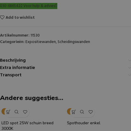
030-6865422 Voor hulp & advies
Add to wishlist
Artikelnummer:
11530
Categorieën:
Expositiewanden
,
Scheidingswanden
Beschrijving
Extra informatie
Transport
Andere suggesties…
OOK TE HUUR
OOK TE HUUR
LED spot 25W schuin breed
Spothouder enkel
3000K