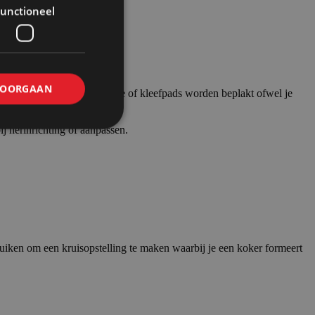
unctioneel
OORGAAN
n. De wanden mogen met tape of kleefpads worden beplakt ofwel je
j herinrichting of aanpassen.
iken om een kruisopstelling te maken waarbij je een koker formeert