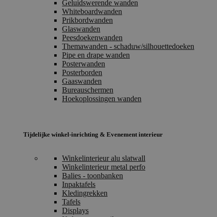
Geluidswerende wanden
Whiteboardwanden
Prikbordwanden
Glaswanden
Peesdoekenwanden
Themawanden - schaduw/silhouettedoeken
Pipe en drape wanden
Posterwanden
Posterborden
Gaaswanden
Bureauschermen
Hoekoplossingen wanden
Tijdelijke winkel-inrichting & Evenement interieur
Winkelinterieur alu slatwall
Winkelinterieur metal perfo
Balies - toonbanken
Inpaktafels
Kledingrekken
Tafels
Displays