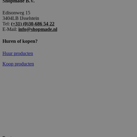
Shopmade B.V.
Edisonweg 15
3404LB IJsselstein
Tel:
(+31) (0)30-686 54 22
E-Mail:
info@shopmade.nl
Huren of kopen?
Huur producten
Koop producten