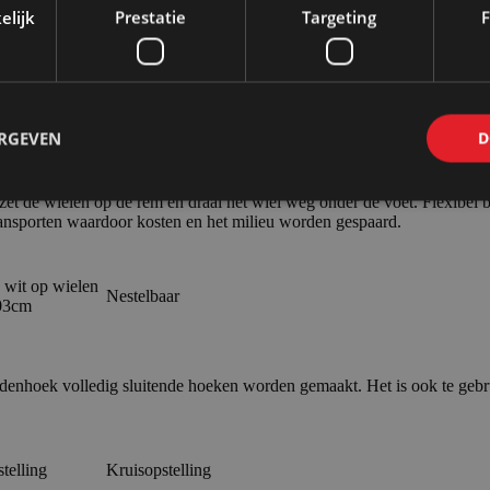
elijk
Prestatie
Targeting
F
n ruimtes, informeren of exposeren.
ERGEVEN
D
nodig is. Er kan per zijde vlak tegen de wand 30 kg worden opgehange
t de wielen op de rem en draai het wiel weg onder de voet. Flexibel bi
ransporten waardoor kosten en het milieu worden gespaard.
wit op wielen
Nestelbaar
03cm
denhoek volledig sluitende hoeken worden gemaakt. Het is ook te gebru
telling
Kruisopstelling