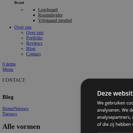
Brani
Lowboard
Roomdivider
Vrijstaand meubel
Over ons
Over ons
Portfolio
Reviews
Blog
Contact
0
items
Menu
CONTACT
Deze websit
Blog
We gebruiken coo
Home
Nieuws
analyseren. We de
Nieuws
analysepartners,
of die zij hebbe
Alle vormen