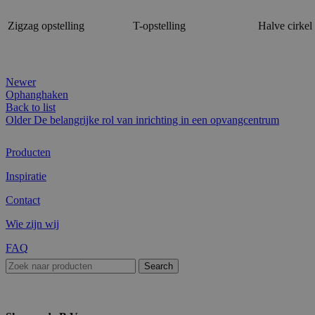
Zigzag opstelling
T-opstelling
Halve cirkel
Newer
Ophanghaken
Back to list
Older
De belangrijke rol van inrichting in een opvangcentrum
Producten
Inspiratie
Contact
Wie zijn wij
FAQ
Search