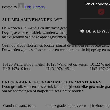
Strikt noodzak
Posted by
Lida Hamers
ALU MELAMINEWANDEN WIT
De wanden zijn 2-zijdig en uitermate geschikt voor het afscheiden va
DETAILS WE
Degelijke en zeer stabiele wanden waarbij onderling koppelen niet 
maakt gebruik van onze ophangsystemen.
Geen op-afbouwkosten op locatie, plaatst de wanden éénvoudig zelf, ze
De wanden zijn nestelbaar en nemen weinig ruimte in bij opslag en t
10120 Wand wit op wielen
10121 Wand wit op wielen
10122 Wand 
HxB 197x104cm
HxB 197x145cm
HxB 197x2
UNIEK NAAR ELKE VORM MET AANZETSTUKKEN
Door gebruik van een aanzetstuk kan er altijd voor
elke gewenste
gra
om bv bedradingen of haspels uit het zicht te houden.
Wand met aanzetstuk
In alle graden op te zetten
Driehoek ops