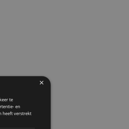
×
keer te
tentie- en
 heeft verstrekt