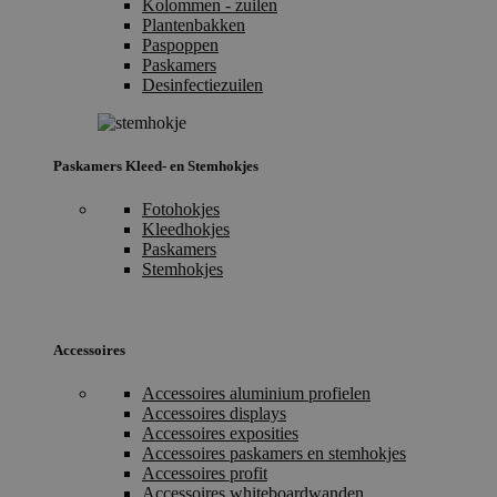
Kolommen - zuilen
Plantenbakken
Paspoppen
Paskamers
Desinfectiezuilen
Paskamers Kleed- en Stemhokjes
Fotohokjes
Kleedhokjes
Paskamers
Stemhokjes
Accessoires
Accessoires aluminium profielen
Accessoires displays
Accessoires exposities
Accessoires paskamers en stemhokjes
Accessoires profit
Accessoires whiteboardwanden