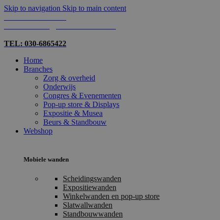
Skip to navigation
Skip to main content
TEL: 030-6865422
MAIL: INFO@SHOPMADE.NL
TEL: 030-6865422
Home
Branches
Zorg & overheid
Onderwijs
Congres & Evenementen
Pop-up store & Displays
Expositie & Musea
Beurs & Standbouw
Webshop
Mobiele wanden
Scheidingswanden
Expositiewanden
Winkelwanden en pop-up store
Slatwallwanden
Standbouwwanden