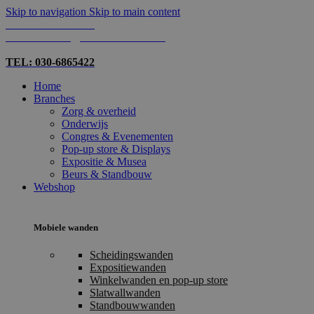
Skip to navigation
Skip to main content
TEL: 030-6865422
MAIL: INFO@SHOPMADE.NL
TEL: 030-6865422
Home
Branches
Zorg & overheid
Onderwijs
Congres & Evenementen
Pop-up store & Displays
Expositie & Musea
Beurs & Standbouw
Webshop
Mobiele wanden
Scheidingswanden
Expositiewanden
Winkelwanden en pop-up store
Slatwallwanden
Standbouwwanden