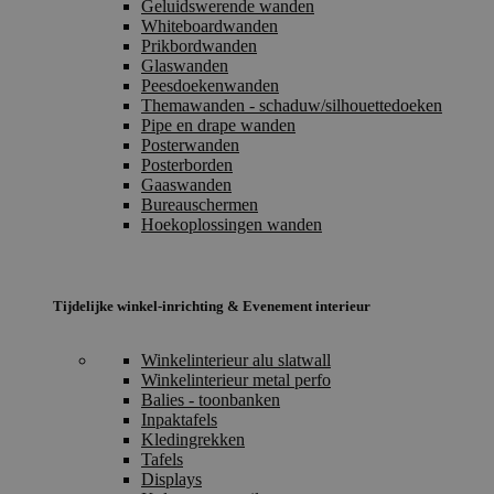
Geluidswerende wanden
Whiteboardwanden
Prikbordwanden
Glaswanden
Peesdoekenwanden
Themawanden - schaduw/silhouettedoeken
Pipe en drape wanden
Posterwanden
Posterborden
Gaaswanden
Bureauschermen
Hoekoplossingen wanden
Tijdelijke winkel-inrichting & Evenement interieur
Winkelinterieur alu slatwall
Winkelinterieur metal perfo
Balies - toonbanken
Inpaktafels
Kledingrekken
Tafels
Displays