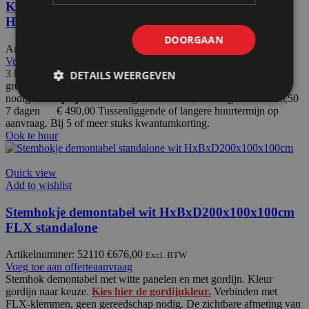
Kleedkamers 3 op een rij wit
HxBxD200x300x100cm FLX
DOORGAAN
Artikelnummer: 55116
€
1.960,00
Excl. BTW
Voeg toe aan offerteaanvraag
3 kleedhokjes op een rij aan elkaar geschakeld, wit met deur met
DETAILS WEERGEVEN
greep en slot. Verbinden met FLX-klemmen, geen gereedschap
nodig.
Huurprijs voor:
1 dag € 218,00 2 dagen € 326,50
7 dagen € 490,00 Tussenliggende of langere huurtermijn op
aanvraag. Bij 5 of meer stuks kwantumkorting.
Ook te huur
Quick view
Add to wishlist
Stemhokje demontabel wit HxBxD200x100x100cm
FLX standalone
Artikelnummer: 52110
€
676,00
Excl. BTW
Voeg toe aan offerteaanvraag
Stemhok demontabel met witte panelen en met gordijn.
Kleur
gordijn naar keuze.
Kies hier de gordijnkleur.
Verbinden met
FLX-klemmen, geen gereedschap nodig. De zichtbare afmeting van