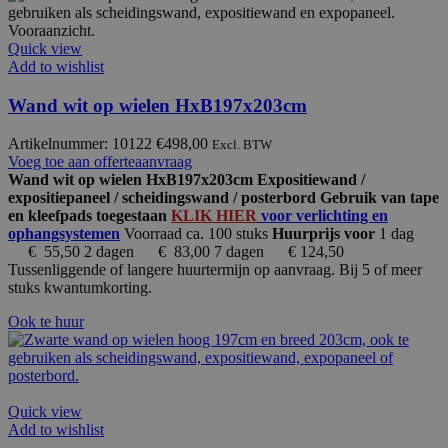
Quick view
Add to wishlist
Wand wit op wielen HxB197x203cm
Artikelnummer: 10122
€
498,00
Excl. BTW
Voeg toe aan offerteaanvraag
Wand wit op wielen HxB197x203cm Expositiewand /
expositiepaneel / scheidingswand / posterbord
Gebruik van tape
en kleefpads toegestaan
KLIK HIER
voor verlichting en
ophangsystemen
Voorraad ca. 100 stuks
Huurprijs voor
1 dag
€ 55,50 2 dagen € 83,00 7 dagen € 124,50
Tussenliggende of langere huurtermijn op aanvraag. Bij 5 of meer
stuks kwantumkorting.
Ook te huur
Quick view
Add to wishlist