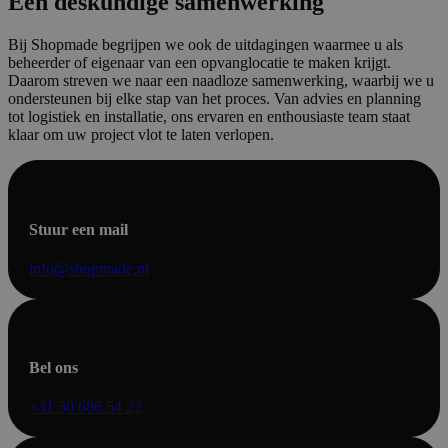
Een deskundige samenwerking
Bij Shopmade begrijpen we ook de uitdagingen waarmee u als
beheerder of eigenaar van een opvanglocatie te maken krijgt.
Daarom streven we naar een naadloze samenwerking, waarbij we u
ondersteunen bij elke stap van het proces. Van advies en planning
tot logistiek en installatie, ons ervaren en enthousiaste team staat
klaar om uw project vlot te laten verlopen.
Stuur een mail
info@shopmade.nl
Bel ons
+31 30 686 54 22