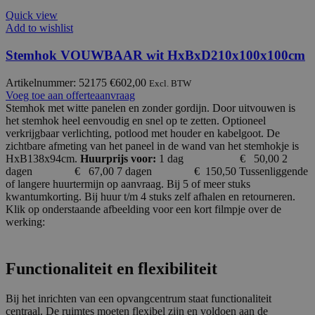
Quick view
Add to wishlist
Stemhok VOUWBAAR wit HxBxD210x100x100cm
Artikelnummer: 52175
€
602,00
Excl. BTW
Voeg toe aan offerteaanvraag
Stemhok met witte panelen en zonder gordijn. Door uitvouwen is
het stemhok heel eenvoudig en snel op te zetten. Optioneel
verkrijgbaar verlichting, potlood met houder en kabelgoot.
De
zichtbare afmeting van het paneel in de wand van het stemhokje is
HxB138x94cm.
Huurprijs voor:
1 dag € 50,00 2
dagen € 67,00 7 dagen € 150,50 Tussenliggende
of langere huurtermijn op aanvraag. Bij 5 of meer stuks
kwantumkorting. Bij huur t/m 4 stuks zelf afhalen en retourneren.
Klik op onderstaande afbeelding voor een kort filmpje over de
werking:
Functionaliteit en flexibiliteit
Bij het inrichten van een opvangcentrum staat functionaliteit
centraal. De ruimtes moeten flexibel zijn en voldoen aan de