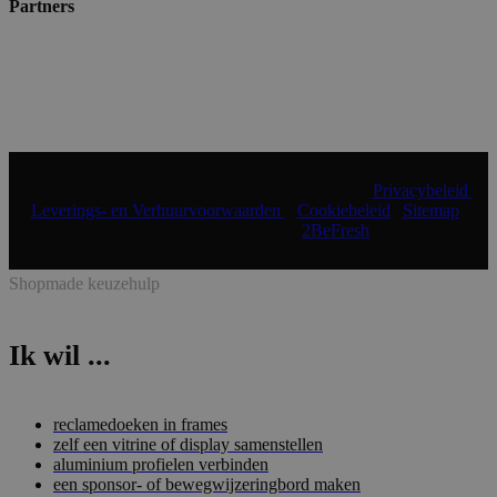
Partners
© 2024 Shopmade | Alle rechten voorbehouden |
Privacybeleid
|
Leverings- en Verhuurvoorwaarden
|
Cookiebeleid
|
Sitemap
|
Realisatie & onderhoud:
2BeFresh
Shopmade keuzehulp
Ik wil ...
reclamedoeken in frames
zelf een vitrine of display samenstellen
aluminium profielen verbinden
een sponsor- of bewegwijzeringbord maken