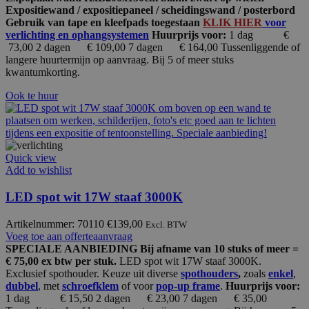
Expositiewand / expositiepaneel / scheidingswand / posterbord
Gebruik van tape en kleefpads toegestaan
KLIK HIER
voor
verlichting en ophangsystemen
Huurprijs voor:
1 dag €
73,00 2 dagen € 109,00 7 dagen € 164,00 Tussenliggende of
langere huurtermijn op aanvraag. Bij 5 of meer stuks
kwantumkorting.
Ook te huur
Quick view
Add to wishlist
LED spot wit 17W staaf 3000K
Artikelnummer: 70110
€
139,00
Excl. BTW
Voeg toe aan offerteaanvraag
SPECIALE AANBIEDING Bij afname van 10 stuks of meer =
€ 75,00 ex btw per stuk.
LED spot wit 17W staaf 3000K.
Exclusief spothouder. Keuze uit diverse
spothouders
,
zoals
enkel
,
dubbel
, met
schroefklem
of voor
pop-up frame
.
Huurprijs voor:
1 dag € 15,50
2 dagen € 23,00 7 dagen € 35,00