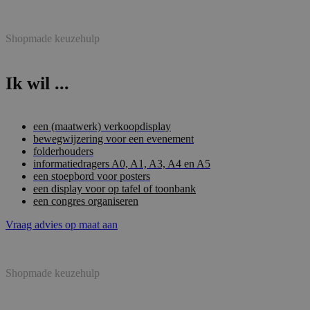
Shopmade keuzehulp
Ik wil ...
een (maatwerk) verkoopdisplay
bewegwijzering voor een evenement
folderhouders
informatiedragers A0, A1, A3, A4 en A5
een stoepbord voor posters
een display voor op tafel of toonbank
een congres organiseren
Vraag advies op maat aan
Shopmade keuzehulp