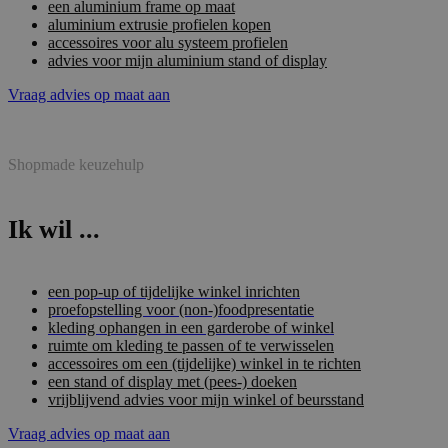
een aluminium frame op maat
aluminium extrusie profielen kopen
accessoires voor alu systeem profielen
advies voor mijn aluminium stand of display
Vraag advies op maat aan
Shopmade keuzehulp
Ik wil ...
een pop-up of tijdelijke winkel inrichten
proefopstelling voor (non-)foodpresentatie
kleding ophangen in een garderobe of winkel
ruimte om kleding te passen of te verwisselen
accessoires om een (tijdelijke) winkel in te richten
een stand of display met (pees-) doeken
vrijblijvend advies voor mijn winkel of beursstand
Vraag advies op maat aan