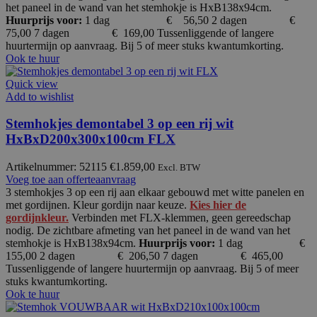
het paneel in de wand van het stemhokje is HxB138x94cm.
Huurprijs voor:
1 dag € 56,50 2 dagen €
75,00 7 dagen € 169,00 Tussenliggende of langere
huurtermijn op aanvraag. Bij 5 of meer stuks kwantumkorting.
Ook te huur
Quick view
Add to wishlist
Stemhokjes demontabel 3 op een rij wit
HxBxD200x300x100cm FLX
Artikelnummer: 52115
€
1.859,00
Excl. BTW
Voeg toe aan offerteaanvraag
3 stemhokjes 3 op een rij aan elkaar gebouwd met witte panelen en
met gordijnen. Kleur gordijn naar keuze.
Kies hier de
gordijnkleur.
Verbinden met FLX-klemmen, geen gereedschap
nodig. De zichtbare afmeting van het paneel in de wand van het
stemhokje is HxB138x94cm.
Huurprijs voor:
1 dag €
155,00 2 dagen € 206,50 7 dagen € 465,00
Tussenliggende of langere huurtermijn op aanvraag. Bij 5 of meer
stuks kwantumkorting.
Ook te huur