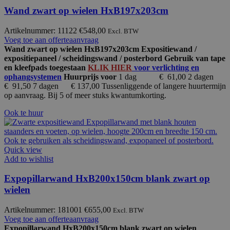
Wand zwart op wielen HxB197x203cm
Artikelnummer: 11122
€
548,00
Excl. BTW
Voeg toe aan offerteaanvraag
Wand zwart op wielen HxB197x203cm Expositiewand /
expositiepaneel / scheidingswand / posterbord
Gebruik van tape
en kleefpads toegestaan
KLIK HIER
voor verlichting en
ophangsystemen
Huurprijs voor
1 dag € 61,00 2 dagen
€ 91,50 7 dagen € 137,00 Tussenliggende of langere huurtermijn
op aanvraag. Bij 5 of meer stuks kwantumkorting.
Ook te huur
Quick view
Add to wishlist
Expopillarwand HxB200x150cm blank zwart op
wielen
Artikelnummer: 181001
€
655,00
Excl. BTW
Voeg toe aan offerteaanvraag
Expopillarwand HxB200x150cm blank zwart op wielen