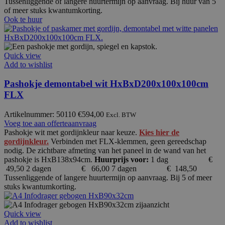
Tussenliggende of langere huurtermijn op aanvraag. Bij huur van 5
of meer stuks kwantumkorting.
Ook te huur
Quick view
Add to wishlist
Pashokje demontabel wit HxBxD200x100x100cm
FLX
Artikelnummer: 50110
€
594,00
Excl. BTW
Voeg toe aan offerteaanvraag
Pashokje wit met gordijnkleur naar keuze.
Kies hier de
gordijnkleur.
Verbinden met FLX-klemmen, geen gereedschap
nodig. De zichtbare afmeting van het paneel in de wand van het
pashokje is HxB138x94cm.
Huurprijs voor:
1 dag €
49,50 2 dagen € 66,00 7 dagen € 148,50
Tussenliggende of langere huurtermijn op aanvraag. Bij 5 of meer
stuks kwantumkorting.
Quick view
Add to wishlist