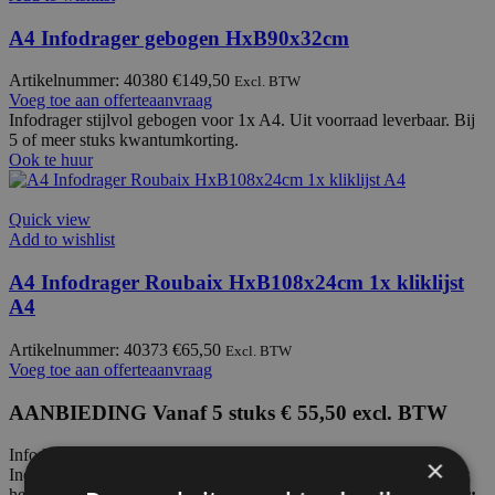
A4 Infodrager gebogen HxB90x32cm
Artikelnummer: 40380
€
149,50
Excl. BTW
Voeg toe aan offerteaanvraag
Infodrager stijlvol gebogen voor 1x A4. Uit voorraad leverbaar.
Bij
5 of meer stuks kwantumkorting.
Ook te huur
Quick view
Add to wishlist
A4 Infodrager Roubaix HxB108x24cm 1x kliklijst
A4
Artikelnummer: 40373
€
65,50
Excl. BTW
Voeg toe aan offerteaanvraag
AANBIEDING Vanaf 5 stuks € 55,50 excl. BTW
Infodrager met 1x A4 kliklijst (portrait). Uit voorraad leverbaar.
×
Indien u de kliklijst LANDSCAPE / LIGGEND georiënteerd wilt
hebben dan kunt u dat aangeven bij de bestelling.
Huurprijs voor: