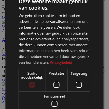
Deze website maakt gebruik
1 dag € 11,00
2 dagen € 14,00 7 dagen € 23,00
van cookies.
Tussenliggende of langere huurtermijn op aanvraag. Bij 5 of meer
stuks kwantumkorting.
We gebruiken cookies om inhoud en
Ook te huur
advertenties te personaliseren en om ons
Quick view
verkeer te analyseren. We delen ook
Add to wishlist
informatie over uw gebruik van onze site
met onze advertentie- en analysepartners,
A4 Folderhouder mobiel zigzag HxB152x24cm
die deze kunnen combineren met andere
Artikelnummer: 40222
€
113,00
Excl. BTW
informatie die u aan hen heeft verstrekt of
Voeg toe aan offerteaanvraag
die zij hebben verzameld door uw gebruik
Folderhouder met 6x A4 brochure houder (portrait). Inclusief
van hun diensten.
Privacybeleid
aluminium koffer. HxB152x24cm. Uit voorraad leverbaar.
Huurprijs voor:
1 dag € 12,50
2 dagen € 19,00 7 dagen
€ 28,50 Tussenliggende of langere huurtermijn op aanvraag. Bij 5
Strikt
Prestatie
Targeting
of meer stuks kwantumkorting.
noodzakelijk
Ook te huur
Functioneel
Quick view
Add to wishlist