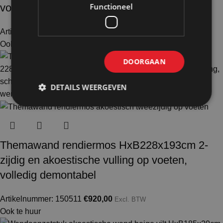
volledig demontabel
Functioneel
Artikelnummer: 150505
€
920,00
Excl. BTW
Ook te huur
DOORGAAN
DETAILS WEERGEVEN
Themawand rendiermos HxB228x193cm 2-
zijdig en akoestische vulling op voeten,
volledig demontabel
Artikelnummer: 150511
€
920,00
Excl. BTW
Ook te huur