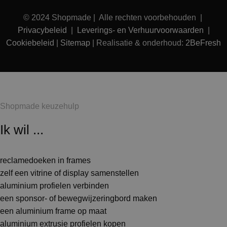
© 2024 Shopmade | Alle rechten voorbehouden |
Privacybeleid
|
Leverings- en Verhuurvoorwaarden
|
Cookiebeleid
|
Sitemap
| Realisatie & onderhoud:
2BeFresh
Shopmade keuzehulp
Ik wil ...
reclamedoeken in frames
zelf een vitrine of display samenstellen
aluminium profielen verbinden
een sponsor- of bewegwijzeringbord maken
een aluminium frame op maat
aluminium extrusie profielen kopen