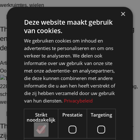
×
Deze website maakt gebruik
Themawand bolmos HxB235x193cm 2-zijdig
van cookies.
en akoestische vulling op wielen, volledig
We gebruiken cookies om inhoud en
demontabel
advertenties te personaliseren en om ons
verkeer te analyseren. We delen ook
informatie over uw gebruik van onze site
Artikelnummer: 150102
€
968,50
Excl. BTW
met onze advertentie- en analysepartners,
Ook te huur
die deze kunnen combineren met andere
informatie die u aan hen heeft verstrekt of
die zij hebben verzameld door uw gebruik
van hun diensten.
Privacybeleid
Strikt
Prestatie
Targeting
noodzakelijk
Themawand gefeliciteerd HxB228x193cm 2-
zijdig en akoestische vulling op voeten,