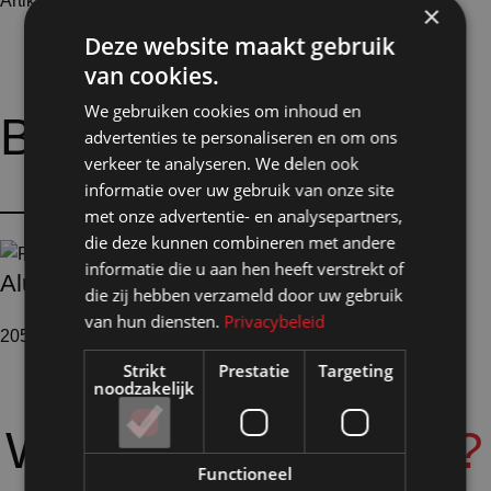
Artikelnummer: 25314
€
18,25
Excl. BTW
×
Deze website maakt gebruik
van cookies.
We gebruiken cookies om inhoud en
Bijpassende
opties:
advertenties te personaliseren en om ons
verkeer te analyseren. We delen ook
informatie over uw gebruik van onze site
met onze advertentie- en analysepartners,
die deze kunnen combineren met andere
informatie die u aan hen heeft verstrekt of
Aluminium profielen
die zij hebben verzameld door uw gebruik
van hun diensten.
Privacybeleid
205 producten
Strikt
Prestatie
Targeting
noodzakelijk
Waarom
Shopmade?
Functioneel