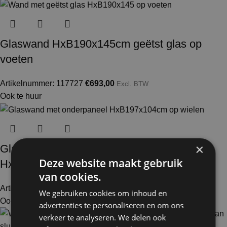
Glaswand HxB190x145cm geëtst glas op
voeten
Artikelnummer: 117727
€
693,00
Excl. BTW
Ook te huur
×
Glaswand glas en onderpaneel
Deze website maakt gebruik
HxB197x104cm op wielen
van cookies.
Artikelnummer: 110100
€
485,00
Excl. BTW
We gebruiken cookies om inhoud en
Ook te huur
advertenties te personaliseren en om ons
verkeer te analyseren. We delen ook