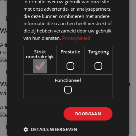
informatie over uw gebruik van onze site
met onze advertentie- en analysepartners,
die deze kunnen combineren met andere
informatie die u aan hen heeft verstrekt of
Wand aanzetstuk 20 glas HxB103x20cm
die zij hebben verzameld door uw gebruik
van hun diensten.
Privacybeleid
Artikelnummer: 116840
€
75,00
Excl. BTW
Strikt
Prestatie
Targeting
Ook te huur
noodzakelijk
Functioneel
Wand HxB156x104cm helder kanaalplaat op
wielen
Artikelnummer: 130106
€
605,90
Excl. BTW
DOORGAAN
DETAILS WEERGEVEN