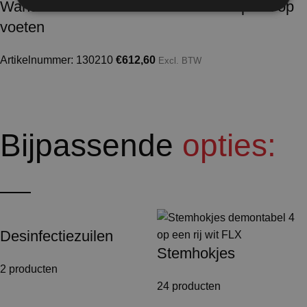
Wand HxB190x104cm helder kanaalplaat op
voeten
Artikelnummer: 130210
€
612,60
Excl. BTW
Bijpassende
opties:
Desinfectiezuilen
Stemhokjes
2 producten
24 producten