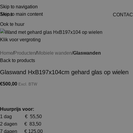
Skip to navigation
Skip to main content
Menu
CONTAC
Ook te huur
Klik voor vergroting
Home
Producten
Mobiele wanden
Glaswanden
Back to products
Glaswand HxB197x104cm gehard glas op wielen
€
500,00
Excl. BTW
Huurprijs voor:
1 dag € 55,50
2 dagen € 83,50
7 dagen € 125,00