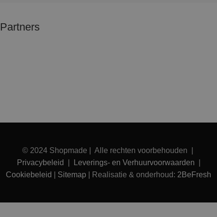
Partners
© 2024 Shopmade | Alle rechten voorbehouden |
Privacybeleid
|
Leverings- en Verhuurvoorwaarden
|
Cookiebeleid
|
Sitemap
| Realisatie & onderhoud:
2BeFresh