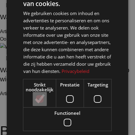
van cookies.
We gebruiken cookies om inhoud en
Wand aanzetstuk 20 glas HxB144x20cm
advertenties te personaliseren en om ons
verkeer te analyseren. We delen ook
Artikelnummer: 116841
€
82,00
Excl. BTW
informatie over uw gebruik van onze site
Ook te huur
met onze advertentie- en analysepartners,
die deze kunnen combineren met andere
informatie die u aan hen heeft verstrekt of
die zij hebben verzameld door uw gebruik
Wand HxB156x104cm helder kanaalplaat op
van hun diensten.
Privacybeleid
wielen
Strikt
Prestatie
Targeting
noodzakelijk
Artikelnummer: 130106
€
605,90
Excl. BTW
Functioneel
Bijpassende
opties: