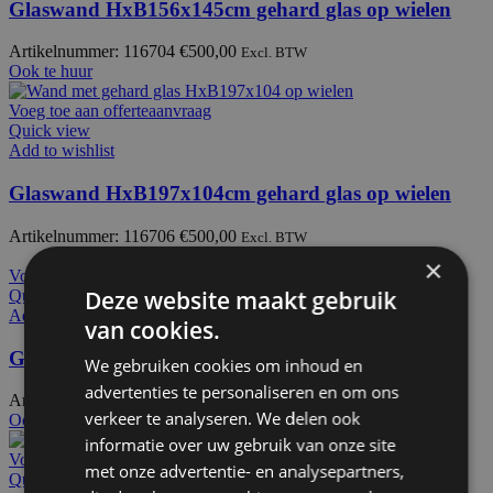
Glaswand HxB156x145cm gehard glas op wielen
Artikelnummer: 116704
€
500,00
Excl. BTW
Ook te huur
Voeg toe aan offerteaanvraag
Quick view
Add to wishlist
Glaswand HxB197x104cm gehard glas op wielen
Artikelnummer: 116706
€
500,00
Excl. BTW
×
Voeg toe aan offerteaanvraag
Deze website maakt gebruik
Quick view
Add to wishlist
van cookies.
Glaswand HxB108x104cm gehard glas op voeten
We gebruiken cookies om inhoud en
advertenties te personaliseren en om ons
Artikelnummer: 116720
€
344,50
Excl. BTW
verkeer te analyseren. We delen ook
Ook te huur
informatie over uw gebruik van onze site
Voeg toe aan offerteaanvraag
met onze advertentie- en analysepartners,
Quick view