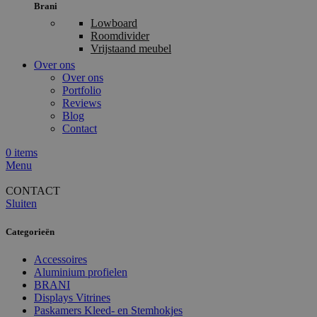
Brani
Lowboard
Roomdivider
Vrijstaand meubel
Over ons
Over ons
Portfolio
Reviews
Blog
Contact
0
items
Menu
CONTACT
Sluiten
Categorieën
Accessoires
Aluminium profielen
BRANI
Displays Vitrines
Paskamers Kleed- en Stemhokjes