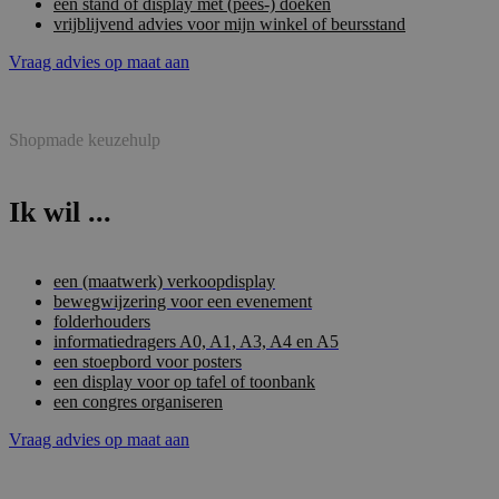
een stand of display met (pees-) doeken
vrijblijvend advies voor mijn winkel of beursstand
Vraag advies op maat aan
Shopmade keuzehulp
Ik wil ...
een (maatwerk) verkoopdisplay
bewegwijzering voor een evenement
folderhouders
informatiedragers A0, A1, A3, A4 en A5
een stoepbord voor posters
een display voor op tafel of toonbank
een congres organiseren
Vraag advies op maat aan