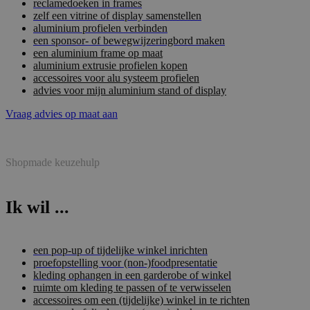
reclamedoeken in frames
zelf een vitrine of display samenstellen
aluminium profielen verbinden
een sponsor- of bewegwijzeringbord maken
een aluminium frame op maat
aluminium extrusie profielen kopen
accessoires voor alu systeem profielen
advies voor mijn aluminium stand of display
Vraag advies op maat aan
Shopmade keuzehulp
Ik wil ...
een pop-up of tijdelijke winkel inrichten
proefopstelling voor (non-)foodpresentatie
kleding ophangen in een garderobe of winkel
ruimte om kleding te passen of te verwisselen
accessoires om een (tijdelijke) winkel in te richten