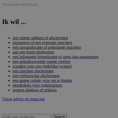
Shopmade keuzehulp
Ik wil ...
een ruimte splitsen of afschermen
exposeren of een expositie inrichten
een opvanglocatie of prikruimte inrichten
aan een beurs deelnemen
een informatie bijeenkomst of open dag organiseren
een geluidswerende ruimte creëren
wanden voor een (tijdelijke) winkel
een machine afschermen
een verbouwing afschermen
een aparte ruimte voor om te kleden
stemhokjes voor verkiezingen
posters plakken of prikken
Vraag advies op maat aan
Search