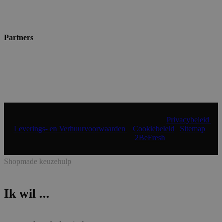
Partners
© 2024 Shopmade | Alle rechten voorbehouden |
Privacybeleid
|
Leverings- en Verhuurvoorwaarden
|
Cookiebeleid
|
Sitemap
|
Realisatie & onderhoud:
2BeFresh
Shopmade keuzehulp
Ik wil ...