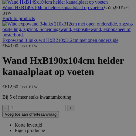
Wand HxB149x104cm helder kanaalplaat op voeten
€
555,90
Excl.
BTW
Back to products
Expowand 3-luiks wit HxB210x312cm met open onderzijde
€
643,00
Excl. BTW
Wand HxB190x104cm helder
kanaalplaat op voeten
€
612,60
Excl. BTW
Bij 5 of meer stuks kwantumkorting.
Wand
HxB190x104cm
Voeg toe aan offerteaanvraag
helder
kanaalplaat
Korte levertijd
op
Eigen productie
voeten