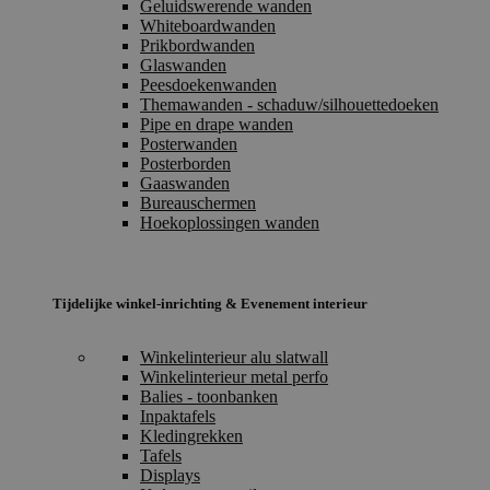
Geluidswerende wanden
Whiteboardwanden
Prikbordwanden
Glaswanden
Peesdoekenwanden
Themawanden - schaduw/silhouettedoeken
Pipe en drape wanden
Posterwanden
Posterborden
Gaaswanden
Bureauschermen
Hoekoplossingen wanden
Tijdelijke winkel-inrichting & Evenement interieur
Winkelinterieur alu slatwall
Winkelinterieur metal perfo
Balies - toonbanken
Inpaktafels
Kledingrekken
Tafels
Displays