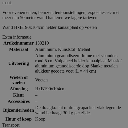
maat.
Voor evenementen, beurzen, tentoonstellingen, exposities etc met
meer dan 50 meter wand hanteren we lagere tarieven.
Wand HxB190x104cm helder kanaalplaat op voeten
Extra informatie
Artikelnummer
130210
Materiaal
Aluminium
,
Kunststof
,
Metaal
Aluminium geanodiseerd frame met staanders
rond 5 cm Vulpaneel helder kanaalplaat Massief
Uitvoering
aluminium geanodiseerde dop Slanke metalen
alukleur gecoate voet (L = 44 cm)
Wielen of
Voeten
voeten
Afmeting
HxB190x104cm
Kleur
–
Accessoires
–
De draagkracht of draagcapaciteit vlak tegen de
Bijzonderheden
wand bedraagt 30 kg per zijde.
Huur of koop
Koop
Transport