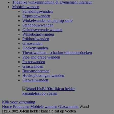
Tijdelijke winkelinrichting & Evenement interieur
Mobiele wanden
Scheidingswanden
Expositiewanden
Winkelwanden en pop-up store
Standbouwwanden
Geluidswerende wanden
Whiteboardwanden
Prikbordwanden
Glaswanden
Doekenwanden
Themawanden - schaduw/silhouettedoeken
Pipe and drape wanden
Posterwanden
Gaaswanden
Bureauschermen
Hoekoplossingen wanden
Slatwallwanden
Klik voor vergroting
Home
Producten
Mobiele wanden
Glaswanden
Wand
HxB190x104cm helder kanaalplaat op voeten