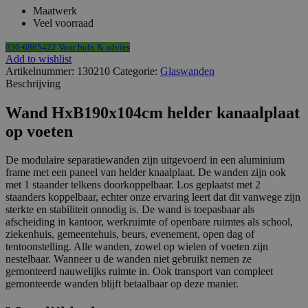
aantal
Maatwerk
Veel voorraad
030-6865422 Voor hulp & advies
Add to wishlist
Artikelnummer:
130210
Categorie:
Glaswanden
Beschrijving
Wand HxB190x104cm helder kanaalplaat
op voeten
De modulaire separatiewanden zijn uitgevoerd in een aluminium
frame met een paneel van helder knaalplaat. De wanden zijn ook
met 1 staander telkens doorkoppelbaar. Los geplaatst met 2
staanders koppelbaar, echter onze ervaring leert dat dit vanwege zijn
sterkte en stabiliteit onnodig is. De wand is toepasbaar als
afscheiding in kantoor, werkruimte of openbare ruimtes als school,
ziekenhuis, gemeentehuis, beurs, evenement, open dag of
tentoonstelling. Alle wanden, zowel op wielen of voeten zijn
nestelbaar. Wanneer u de wanden niet gebruikt nemen ze
gemonteerd nauwelijks ruimte in. Ook transport van compleet
gemonteerde wanden blijft betaalbaar op deze manier.