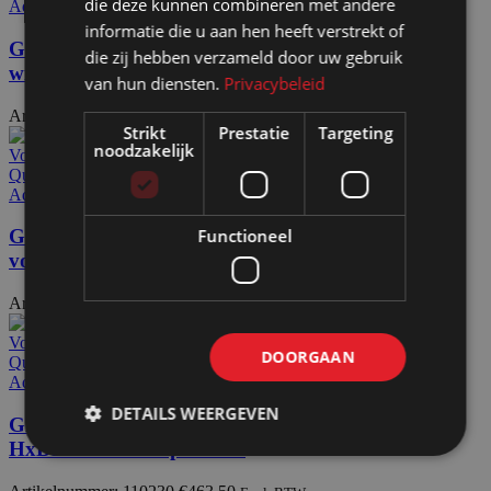
die deze kunnen combineren met andere
Add to wishlist
informatie die u aan hen heeft verstrekt of
Glaswand glas en onderpaneel HxB197x104cm op
die zij hebben verzameld door uw gebruik
wielen
van hun diensten.
Privacybeleid
Artikelnummer: 110100
€
485,00
Excl. BTW
Strikt
Prestatie
Targeting
noodzakelijk
Voeg toe aan offerteaanvraag
Quick view
Add to wishlist
Functioneel
Glaswand glas en onderpaneel HxB190x104cm op
voeten
Artikelnummer: 110200
€
437,50
Excl. BTW
Voeg toe aan offerteaanvraag
DOORGAAN
Quick view
Add to wishlist
DETAILS WEERGEVEN
Glaswand glas en paneel met opening
HxB190x104cm op voeten