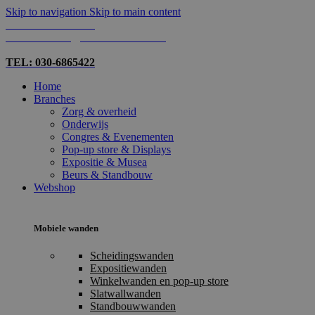
Skip to navigation
Skip to main content
TEL: 030-6865422
MAIL: INFO@SHOPMADE.NL
TEL: 030-6865422
Home
Branches
Zorg & overheid
Onderwijs
Congres & Evenementen
Pop-up store & Displays
Expositie & Musea
Beurs & Standbouw
Webshop
Mobiele wanden
Scheidingswanden
Expositiewanden
Winkelwanden en pop-up store
Slatwallwanden
Standbouwwanden