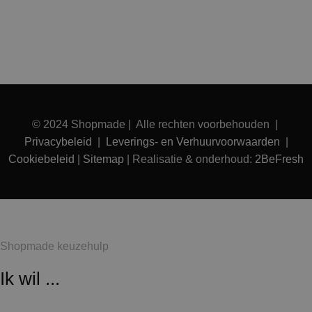
© 2024 Shopmade | Alle rechten voorbehouden |
Privacybeleid
|
Leverings- en Verhuurvoorwaarden
|
Cookiebeleid
|
Sitemap
| Realisatie & onderhoud:
2BeFresh
Shopmade keuzehulp
Ik wil ...