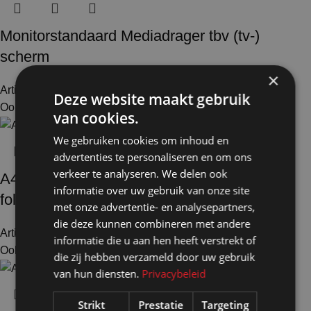
Monitorstandaard Mediadrager tbv (tv-)
scherm
×
Artikelnummer: 40500
€
293,00
Excl. BTW
Deze website maakt gebruik
Ook te huur
van cookies.
We gebruiken cookies om inhoud en
advertenties te personaliseren en om ons
verkeer te analyseren. We delen ook
A4 Folderhouder Reims met 2x A4
informatie over uw gebruik van onze site
folderhouder
met onze advertentie- en analysepartners,
die deze kunnen combineren met andere
Artikelnummer: 40166
€
65,50
Excl. BTW
informatie die u aan hen heeft verstrekt of
Ook te huur
die zij hebben verzameld door uw gebruik
van hun diensten.
Privacybeleid
Strikt
Prestatie
Targeting