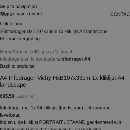
Skip to navigation
Skip to main content
Menu
CONTAC
Ook te huur
Klik voor vergroting
Home
Producten
Displays Vitrines
Infodragers en folderhouders
Infodrager A4
Back to products
A4 Infodrager Vichy HxB107x33cm 1x kliklijst A4
landscape
€
65,50
Excl. BTW
Infodrager met 1x A4 kliklijst (landscape). Uit voorraad
leverbaar.
Indien u de kliklijst PORTRAIT / STAAND georiënteerd wilt
hebben dan kunt u dat aangeven bij de bestelling.