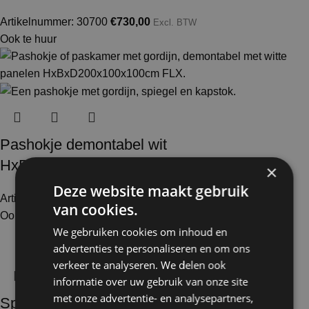
Artikelnummer: 30700
€
730,00
Excl. BTW
Ook te huur
Pashokje demontabel wit
HxBxD200x100x100cm FLX
×
Deze website maakt gebruik
Artikelnummer: 50110
€
594,00
Excl. BTW
van cookies.
Ook te huur
We gebruiken cookies om inhoud en
advertenties te personaliseren en om ons
verkeer te analyseren. We delen ook
informatie over uw gebruik van onze site
met onze advertentie- en analysepartners,
Spiegel groot hangend HxB186x56cm