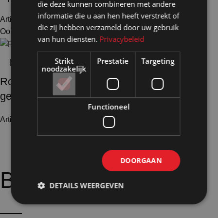
die deze kunnen combineren met andere
informatie die u aan hen heeft verstrekt of
Artikelnummer: 50302
€
262,00
Excl. BTW
die zij hebben verzameld door uw gebruik
Ook te huur
van hun diensten.
Privacybeleid
Strikt
Prestatie
Targeting
noodzakelijk
Rokhanger met maataanduiding hout wit
gelakt
Functioneel
Artikelnummer: 50603
€
3,65
Excl. BTW
DOORGAAN
Bijpassende
opties:
DETAILS WEERGEVEN