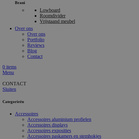
Brani
Lowboard
Roomdivider
Vrijstaand meubel
Over ons
Over ons
Portfolio
Reviews
Blog
Contact
0
items
Menu
CONTACT
Sluiten
Categorieën
Accessoires
Accessoires aluminium profielen
Accessoires displays
Accessoires exposities
Accessoires paskamers en stemhokjes