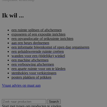
Ik wil ...
een ruimte splitsen of afschermen
exposeren of een expositie inrichten
een opvanglocatie of prikruimte inrichten
aan een beurs deelnemen
een informatie bijeenkomst of open dag organiseren
een geluidswerende ruimte creëren
wanden voor een (tijdelijke) winkel
een machine afschermen
een verbouwing afschermen
een aparte ruimte voor om te kleden
stemhokjes voor verkiezingen
posters plakken of prikken
Vraag advies op maat aan
Search
Start met typen om producten te vinden.