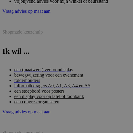
vrijblijvend advies voor mijn winkel of beursstand
Vraag advies op maat aan
Shopmade keuzehulp
Ik wil ...
een (maatwerk) verkoopdisplay
bewegwijzering voor een evenement
folderhouders
informatiedragers A0, A1, A3, A4 en A5
een stoepbord voor posters
een display voor op tafel of toonbank
een congres organiseren
Vraag advies op maat aan
Shopmade keuzehulp