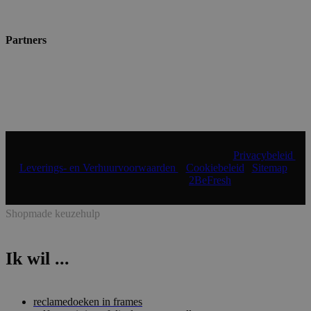
Partners
© 2024 Shopmade | Alle rechten voorbehouden |
Privacybeleid
|
Leverings- en Verhuurvoorwaarden
|
Cookiebeleid
|
Sitemap
|
Realisatie & onderhoud:
2BeFresh
Shopmade keuzehulp
Ik wil ...
reclamedoeken in frames