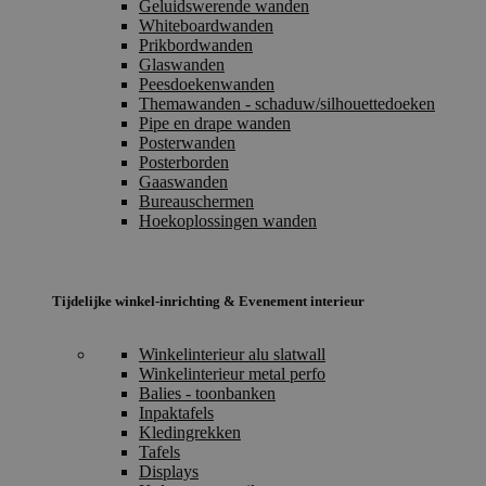
Geluidswerende wanden
Whiteboardwanden
Prikbordwanden
Glaswanden
Peesdoekenwanden
Themawanden - schaduw/silhouettedoeken
Pipe en drape wanden
Posterwanden
Posterborden
Gaaswanden
Bureauschermen
Hoekoplossingen wanden
Tijdelijke winkel-inrichting & Evenement interieur
Winkelinterieur alu slatwall
Winkelinterieur metal perfo
Balies - toonbanken
Inpaktafels
Kledingrekken
Tafels
Displays