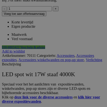
Bij 5 of meer stuks kwantumkorting.
LED
spot
Voeg toe aan offerteaanvraag
wit
17W
Korte levertijd
staaf
Eigen productie
4000K
aantal
Maatwerk
Veel voorraad
030-6865422 Voor hulp & advies
Add to wishlist
Artikelnummer:
70111
Categorieën:
Accessoires
,
Accessoires
exposities
,
Accessoires winkelwanden en pop-up store
,
Verlichting
Beschrijving
LED spot wit 17W staaf 4000K
Speciaal voor het het aanlichten van expositiewanden,
winkelwanden, pop-up stores zijn er diverse LED-spots en
bijbehorende accessoires beschikbaar.
Klik op
deze link voor de diverse accessoires
en
klik hier voor
diverse expositiewanden
.