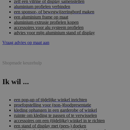
zelf een vitrine of display samenstellen
aluminium profielen verbinden
een sponsor- of bewegwijzeringbord maken
een aluminium frame op maat
aluminium extrusie profielen kopen
accessoires voor alu systeem profielen
advies voor mijn aluminium stand of display
Vraag advies op maat aan
Shopmade keuzehulp
Ik wil ...
een pop-up of tijdelijke winkel inrichten
proefopstelling voor (non-)foodpresentatie
kleding ophangen in een garderobe of winkel
ruimte om kleding te passen of te verwisselen
accessoires om een (tijdelijke) winkel in te richten
een stand of display met (pees-) doeken