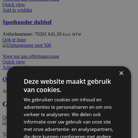
Quick view
Add to wishlist
Spothouder dubbel
Artikelnummer: 70201
€
41,50
Excl. BTW
Ook te huur
Voeg toe aan offerteaanvraag
Quick view
Add to wishlist
×
Ophangstang spot 500
Deze website maakt gebruik
van cookies.
Artikelnummer: 70300
€
4,90
Excl. BTW
We gebruiken cookies om inhoud en
Gerelateerde producten
advertenties te personaliseren en om ons
verkeer te analyseren. We delen ook
Ook te huur
informatie over uw gebruik van onze site
met onze advertentie- en analysepartners,
Voeg toe aan offerteaanvraag
die deze kunnen combineren met andere