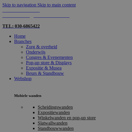
Skip to navigation
Skip to main content
TEL: 030-6865422
MAIL: INFO@SHOPMADE.NL
TEL: 030-6865422
Home
Branches
Zorg & overheid
Onderwijs
Congres & Evenementen
Pop-up store & Displays
Expositie & Musea
Beurs & Standbouw
Webshop
Mobiele wanden
Scheidingswanden
Expositiewanden
Winkelwanden en pop-up store
Slatwallwanden
Standbouwwanden