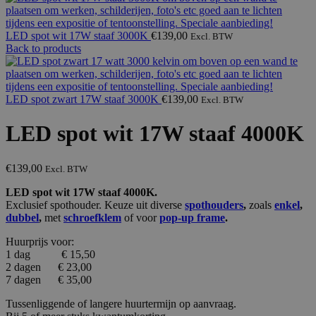
LED spot wit 17W staaf 3000K
€
139,00
Excl. BTW
Back to products
LED spot zwart 17W staaf 3000K
€
139,00
Excl. BTW
LED spot wit 17W staaf 4000K
€
139,00
Excl. BTW
LED spot wit 17W staaf 4000K.
Exclusief spothouder. Keuze uit diverse
spothouders
,
zoals
enkel
,
dubbel
,
met
schroefklem
of voor
pop-up frame
.
Huurprijs voor:
1 dag € 15,50
2 dagen € 23,00
7 dagen € 35,00
Tussenliggende of langere huurtermijn op aanvraag.