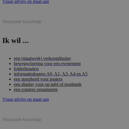
Vraag advies op maat aan
Shopmade keuzehulp
Ik wil ...
een (maatwerk) verkoopdisplay
bewegwijzering voor een evenement
folderhouders
informatiedragers A0, A1, A3, A4 en A5
een stoepbord voor posters
een display voor op tafel of toonbank
een congres organiseren
Vraag advies op maat aan
Shopmade keuzehulp