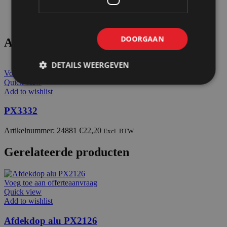
DOORGAAN
Andere suggesties…
DETAILS WEERGEVEN
Voeg toe aan offerteaanvraag
Quick view
Add to wishlist
PX3332
Artikelnummer: 24881
€
22,20
Excl. BTW
Gerelateerde producten
Voeg toe aan offerteaanvraag
Quick view
Add to wishlist
Afdekdop alu PX2126