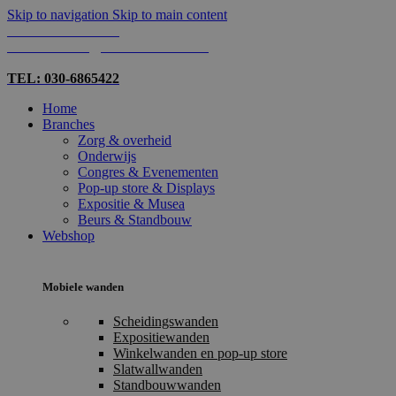
Skip to navigation
Skip to main content
TEL: 030-6865422
MAIL: INFO@SHOPMADE.NL
TEL: 030-6865422
Home
Branches
Zorg & overheid
Onderwijs
Congres & Evenementen
Pop-up store & Displays
Expositie & Musea
Beurs & Standbouw
Webshop
Mobiele wanden
Scheidingswanden
Expositiewanden
Winkelwanden en pop-up store
Slatwallwanden
Standbouwwanden