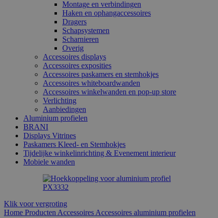
Montage en verbindingen
Haken en ophangaccessoires
Dragers
Schapsystemen
Scharnieren
Overig
Accessoires displays
Accessoires exposities
Accessoires paskamers en stemhokjes
Accessoires whiteboardwanden
Accessoires winkelwanden en pop-up store
Verlichting
Aanbiedingen
Aluminium profielen
BRANI
Displays Vitrines
Paskamers Kleed- en Stemhokjes
Tijdelijke winkelinrichting & Evenement interieur
Mobiele wanden
Klik voor vergroting
Home
Producten
Accessoires
Accessoires aluminium profielen