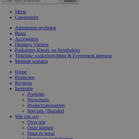
Search
Menu
Categorieën
Aluminium profielen
Brani
Accessoires
Displays Vitrines
Paskamers Kleed- en Stemhokjes
Tijdelijke winkelinrichting & Evenement interieur
Mobiele wanden
Home
Producten
Reviews
Inspiratie
Portfolio
Showroom
Productcategorieën
Specials / Branded
Wie zijn wij
Over ons
Onze klanten
Huur en koop
Duurzaam ondernemen