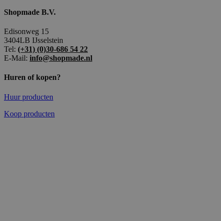
Shopmade B.V.
Edisonweg 15
3404LB IJsselstein
Tel:
(+31) (0)30-686 54 22
E-Mail:
info@shopmade.nl
Huren of kopen?
Huur producten
Koop producten