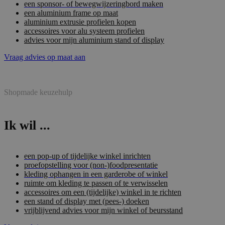
een sponsor- of bewegwijzeringbord maken
een aluminium frame op maat
aluminium extrusie profielen kopen
accessoires voor alu systeem profielen
advies voor mijn aluminium stand of display
Vraag advies op maat aan
Shopmade keuzehulp
Ik wil ...
een pop-up of tijdelijke winkel inrichten
proefopstelling voor (non-)foodpresentatie
kleding ophangen in een garderobe of winkel
ruimte om kleding te passen of te verwisselen
accessoires om een (tijdelijke) winkel in te richten
een stand of display met (pees-) doeken
vrijblijvend advies voor mijn winkel of beursstand