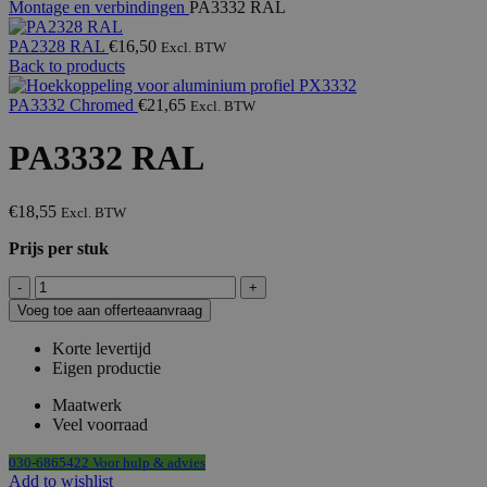
Montage en verbindingen
PA3332 RAL
PA2328 RAL
€
16,50
Excl. BTW
Back to products
PA3332 Chromed
€
21,65
Excl. BTW
PA3332 RAL
€
18,55
Excl. BTW
Prijs per stuk
PA3332
RAL
Voeg toe aan offerteaanvraag
aantal
Korte levertijd
Eigen productie
Maatwerk
Veel voorraad
030-6865422 Voor hulp & advies
Add to wishlist