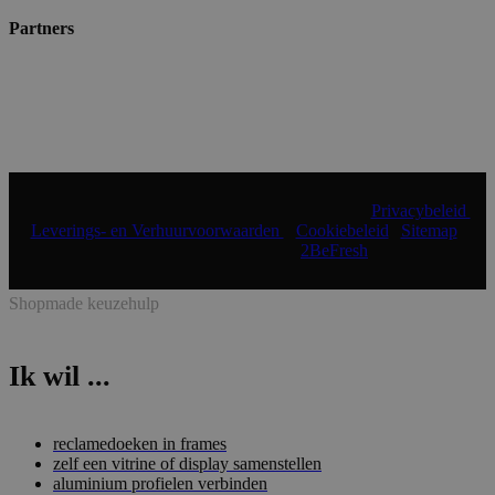
Partners
© 2024 Shopmade | Alle rechten voorbehouden |
Privacybeleid
|
Leverings- en Verhuurvoorwaarden
|
Cookiebeleid
|
Sitemap
|
Realisatie & onderhoud:
2BeFresh
Shopmade keuzehulp
Ik wil ...
reclamedoeken in frames
zelf een vitrine of display samenstellen
aluminium profielen verbinden