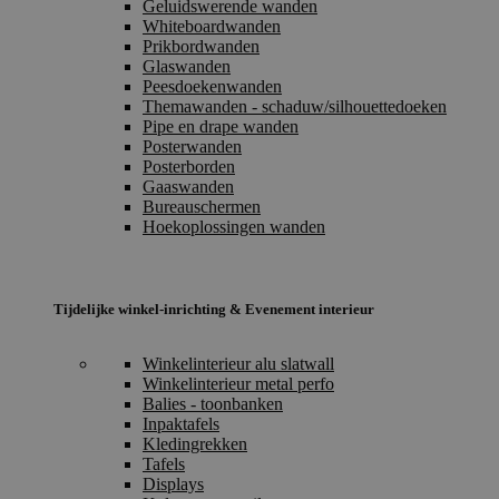
Geluidswerende wanden
Whiteboardwanden
Prikbordwanden
Glaswanden
Peesdoekenwanden
Themawanden - schaduw/silhouettedoeken
Pipe en drape wanden
Posterwanden
Posterborden
Gaaswanden
Bureauschermen
Hoekoplossingen wanden
Tijdelijke winkel-inrichting & Evenement interieur
Winkelinterieur alu slatwall
Winkelinterieur metal perfo
Balies - toonbanken
Inpaktafels
Kledingrekken
Tafels
Displays