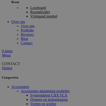
Brani
Lowboard
Roomdivider
Vrijstaand meubel
Over ons
Over ons
Portfolio
Reviews
Blog
Contact
0
items
Menu
CONTACT
Sluiten
Categorieën
Accessoires
Accessoires aluminium profielen
Systeemklem CBX FLX
Doppen en inslagdoppen
Voeten en wielen