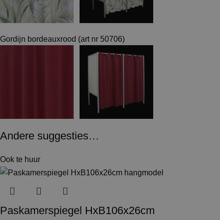
Gordijn bordeauxrood (art nr 50706)
Andere suggesties…
Ook te huur
Paskamerspiegel HxB106x26cm