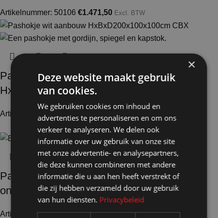
Artikelnummer: 50106
€
1.471,50
Excl. BTW
×
Pashokje demontabel wit aanbouw
Deze website maakt gebruik
van cookies.
HxBxD200x100x100cm CBX
We gebruiken cookies om inhoud en
Artikelnummer: 50101
€
466,50
Excl. BTW
advertenties te personaliseren en om ons
verkeer te analyseren. We delen ook
informatie over uw gebruik van onze site
met onze advertentie- en analysepartners,
die deze kunnen combineren met andere
Pashokje demontabel wit en 1x aanbouw
informatie die u aan hen heeft verstrekt of
die zij hebben verzameld door uw gebruik
onderbouw HxBxD200x200x100cm CBX
van hun diensten.
Privacybeleid
Artikelnummer: 50125
€
1.172,00
Excl. BTW