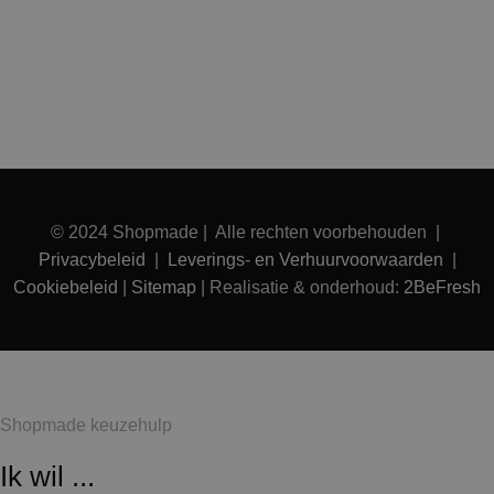
© 2024 Shopmade | Alle rechten voorbehouden |
Privacybeleid
|
Leverings- en Verhuurvoorwaarden
|
Cookiebeleid
|
Sitemap
| Realisatie & onderhoud:
2BeFresh
Shopmade keuzehulp
Ik wil ...