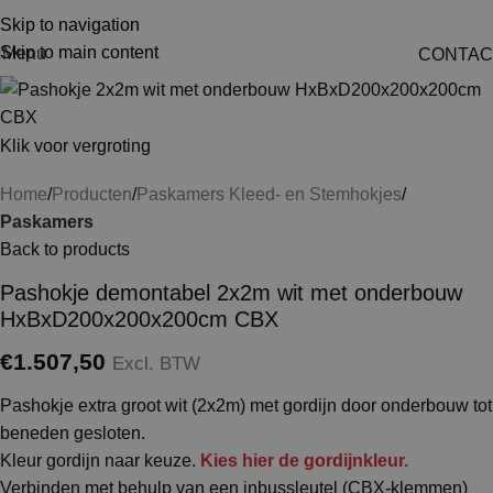
Skip to navigation
Skip to main content
Menu
CONTAC
Klik voor vergroting
Home
Producten
Paskamers Kleed- en Stemhokjes
Paskamers
Back to products
Pashokje demontabel 2x2m wit met onderbouw
HxBxD200x200x200cm CBX
€
1.507,50
Excl. BTW
Pashokje extra groot wit (2x2m) met gordijn door onderbouw tot
beneden gesloten.
Kleur gordijn naar keuze.
Kies hier de gordijnkleur.
Verbinden met behulp van een inbussleutel (CBX-klemmen)