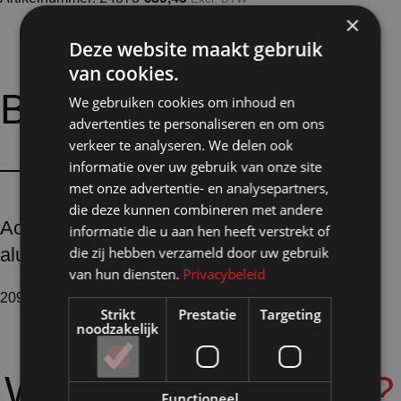
×
Deze website maakt gebruik
van cookies.
Bijpassende
opties:
We gebruiken cookies om inhoud en
advertenties te personaliseren en om ons
verkeer te analyseren. We delen ook
informatie over uw gebruik van onze site
met onze advertentie- en analysepartners,
die deze kunnen combineren met andere
Accessoires
informatie die u aan hen heeft verstrekt of
die zij hebben verzameld door uw gebruik
aluminium profielen
van hun diensten.
Privacybeleid
209 producten
Strikt
Prestatie
Targeting
noodzakelijk
Waarom
Shopmade?
Functioneel