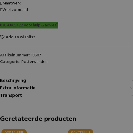
Maatwerk
Veel voorraad
030-6865422 Voor hulp & advies
Add to wishlist
Artikelnummer:
18507
Categorie:
Posterwanden
Beschrijving
Extra informatie
Transport
Gerelateerde producten
OOK TE HUUR
OOK TE HUUR