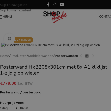
Skip to navigation
Skip to main content
CONTA
MENU
Klik voor vergroting
OOK TE HUUR
Home
Producten
Mobiele wanden
Posterwanden
Posterwand HxB208x301cm met 8x A1 kliklijst
1-zijdig op wielen
€
779,00
Excl. BTW
Posterwand / posterbord
Huurprijs voor:
1 dag € 86,50