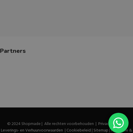
Partners
© 2024 Shopmade | Alle rechten voorbehouden |
Privacybeleid
|
Leverings- en Verhuurvoorwaarden
|
Cookiebeleid
|
Sitemap
| Realisatie &