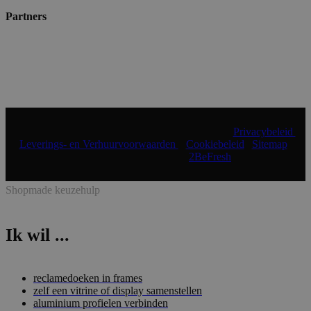
Partners
© 2024 Shopmade | Alle rechten voorbehouden |
Privacybeleid
|
Leverings- en Verhuurvoorwaarden
|
Cookiebeleid
|
Sitemap
|
Realisatie & onderhoud:
2BeFresh
Shopmade keuzehulp
Ik wil ...
reclamedoeken in frames
zelf een vitrine of display samenstellen
aluminium profielen verbinden