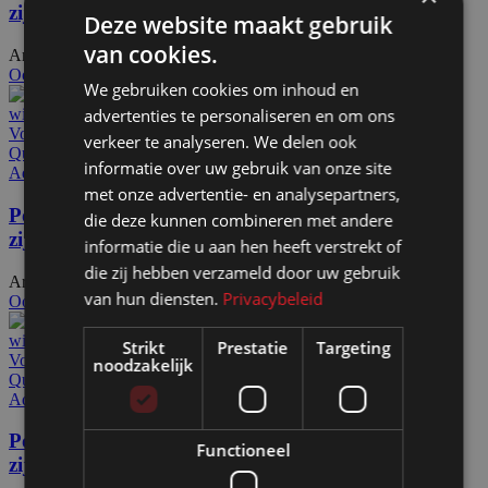
zijdig op wielen
Deze website maakt gebruik
van cookies.
Artikelnummer: 18600
€
413,50
Excl. BTW
Ook te huur
We gebruiken cookies om inhoud en
advertenties te personaliseren en om ons
Voeg toe aan offerteaanvraag
verkeer te analyseren. We delen ook
Quick view
informatie over uw gebruik van onze site
Add to wishlist
met onze advertentie- en analysepartners,
Posterwand HxB208x202cm met 2x A0 kliklijst 1-
die deze kunnen combineren met andere
zijdig op wielen
informatie die u aan hen heeft verstrekt of
die zij hebben verzameld door uw gebruik
Artikelnummer: 18602
€
500,00
Excl. BTW
van hun diensten.
Privacybeleid
Ook te huur
Strikt
Prestatie
Targeting
Voeg toe aan offerteaanvraag
noodzakelijk
Quick view
Add to wishlist
Posterwand HxB259x301cm met 6x A0 kliklijst 1-
Functioneel
zijdig op wielen