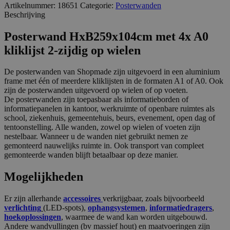
Artikelnummer:
18651
Categorie:
Posterwanden
Beschrijving
Posterwand HxB259x104cm met 4x A0
kliklijst 2-zijdig op wielen
De posterwanden van Shopmade zijn uitgevoerd in een aluminium
frame met één of meerdere kliklijsten in de formaten A1 of A0. Ook
zijn de posterwanden uitgevoerd op wielen of op voeten.
De posterwanden zijn toepasbaar als informatieborden of
informatiepanelen in kantoor, werkruimte of openbare ruimtes als
school, ziekenhuis, gemeentehuis, beurs, evenement, open dag of
tentoonstelling. Alle wanden, zowel op wielen of voeten zijn
nestelbaar. Wanneer u de wanden niet gebruikt nemen ze
gemonteerd nauwelijks ruimte in. Ook transport van compleet
gemonteerde wanden blijft betaalbaar op deze manier.
Mogelijkheden
Er zijn allerhande
accessoires
verkrijgbaar, zoals bijvoorbeeld
verlichting
(LED-spots),
ophangsystemen
,
informatiedragers
,
hoekoplossingen
, waarmee de wand kan worden uitgebouwd.
Andere wandvullingen (bv massief hout) en maatvoeringen zijn