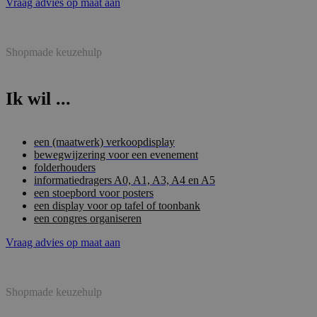
Vraag advies op maat aan
Shopmade keuzehulp
Ik wil ...
een (maatwerk) verkoopdisplay
bewegwijzering voor een evenement
folderhouders
informatiedragers A0, A1, A3, A4 en A5
een stoepbord voor posters
een display voor op tafel of toonbank
een congres organiseren
Vraag advies op maat aan
Shopmade keuzehulp