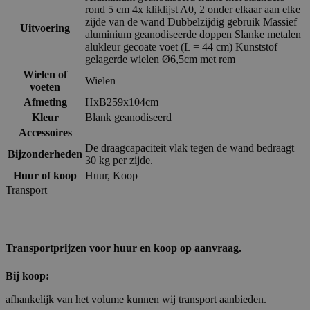
rond 5 cm 4x kliklijst A0, 2 onder elkaar aan elke
zijde van de wand Dubbelzijdig gebruik Massief
Uitvoering
aluminium geanodiseerde doppen Slanke metalen
alukleur gecoate voet (L = 44 cm) Kunststof
gelagerde wielen Ø6,5cm met rem
Wielen of
Wielen
voeten
Afmeting
HxB259x104cm
Kleur
Blank geanodiseerd
Accessoires
–
De draagcapaciteit vlak tegen de wand bedraagt
Bijzonderheden
30 kg per zijde.
Huur of koop
Huur
,
Koop
Transport
Transportprijzen voor huur en koop op aanvraag.
Bij koop:
afhankelijk van het volume kunnen wij transport aanbieden.