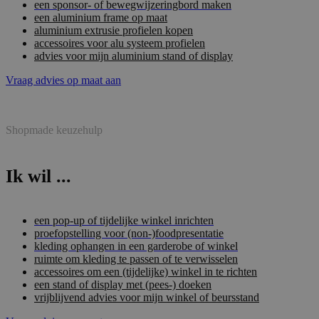
een sponsor- of bewegwijzeringbord maken
een aluminium frame op maat
aluminium extrusie profielen kopen
accessoires voor alu systeem profielen
advies voor mijn aluminium stand of display
Vraag advies op maat aan
Shopmade keuzehulp
Ik wil ...
een pop-up of tijdelijke winkel inrichten
proefopstelling voor (non-)foodpresentatie
kleding ophangen in een garderobe of winkel
ruimte om kleding te passen of te verwisselen
accessoires om een (tijdelijke) winkel in te richten
een stand of display met (pees-) doeken
vrijblijvend advies voor mijn winkel of beursstand