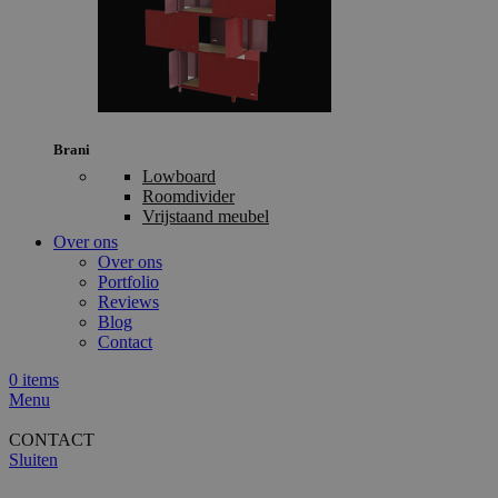
Brani
Lowboard
Roomdivider
Vrijstaand meubel
Over ons
Over ons
Portfolio
Reviews
Blog
Contact
0
items
Menu
CONTACT
Sluiten