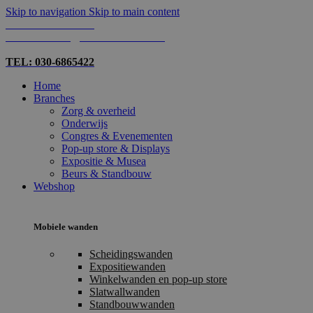
Skip to navigation
Skip to main content
TEL: 030-6865422
MAIL: INFO@SHOPMADE.NL
TEL: 030-6865422
Home
Branches
Zorg & overheid
Onderwijs
Congres & Evenementen
Pop-up store & Displays
Expositie & Musea
Beurs & Standbouw
Webshop
Mobiele wanden
Scheidingswanden
Expositiewanden
Winkelwanden en pop-up store
Slatwallwanden
Standbouwwanden