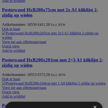
Add to wishlist
Posterwand HxB208x75cm met 2x A1 kliklijst 2-
zijdig op wielen
Artikelnummer: 18550
€
411,50
Excl. BTW
Ook te huur
Voeg toe aan offerteaanvraag
Quick view
Add to wishlist
Posterwand HxB208x203cm met 2×3 A1 kliklijst 2-
zijdig op wielen
Artikelnummer: 18553
€
572,50
Excl. BTW
Ook te huur
Voeg toe aan offerteaanvraag
Quick view
Add to wishlist
Posterwand HxB208x104cm met 1 A0 kliklijst 1-
×