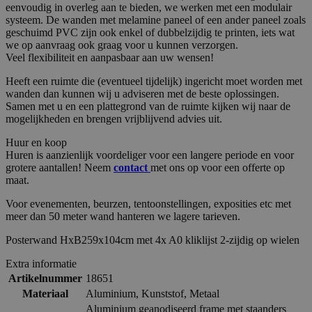
eenvoudig in overleg aan te bieden, we werken met een modulair
systeem. De wanden met melamine paneel of een ander paneel zoals
geschuimd PVC zijn ook enkel of dubbelzijdig te printen, iets wat
we op aanvraag ook graag voor u kunnen verzorgen.
Veel flexibiliteit en aanpasbaar aan uw wensen!
Heeft een ruimte die (eventueel tijdelijk) ingericht moet worden met
wanden dan kunnen wij u adviseren met de beste oplossingen.
Samen met u en een plattegrond van de ruimte kijken wij naar de
mogelijkheden en brengen vrijblijvend advies uit.
Huur en koop
Huren is aanzienlijk voordeliger voor een langere periode en voor
grotere aantallen! Neem
contact
met ons op voor een offerte op
maat.
Voor evenementen, beurzen, tentoonstellingen, exposities etc met
meer dan 50 meter wand hanteren we lagere tarieven.
Posterwand HxB259x104cm met 4x A0 kliklijst 2-zijdig op wielen
Extra informatie
Artikelnummer
18651
Materiaal
Aluminium
,
Kunststof
,
Metaal
Aluminium geanodiseerd frame met staanders