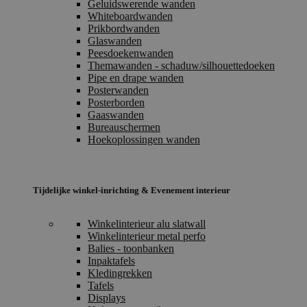
Geluidswerende wanden
Whiteboardwanden
Prikbordwanden
Glaswanden
Peesdoekenwanden
Themawanden - schaduw/silhouettedoeken
Pipe en drape wanden
Posterwanden
Posterborden
Gaaswanden
Bureauschermen
Hoekoplossingen wanden
Tijdelijke winkel-inrichting & Evenement interieur
Winkelinterieur alu slatwall
Winkelinterieur metal perfo
Balies - toonbanken
Inpaktafels
Kledingrekken
Tafels
Displays