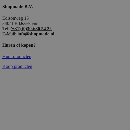
Shopmade B.V.
Edisonweg 15
3404LB IJsselstein
Tel:
(+31) (0)30-686 54 22
E-Mail:
info@shopmade.nl
Huren of kopen?
Huur producten
Koop producten