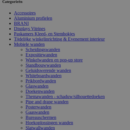
Categorieën
Accessoires
Aluminium profielen
BRANI
Displays Vitrines
Paskamers Kleed- en Stemhokjes
Tijdelijke winkelinrichting & Evenement interieur
Mobiele wanden
Scheidingswanden
Expositiewanden
Winkelwanden en pop-up store
Standbouwwanden
Geluidswerende wanden
Whiteboardwanden
Prikbordwanden
Glaswanden
Doekenwanden
Themawanden - schaduw/silhouettedoeken
Pipe and drape wanden
Posterwanden
Gaaswanden
Bureauschermen
Hoekoplossingen wanden
Slatwallwanden