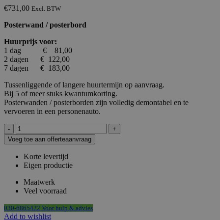
€
731,00
Excl. BTW
Posterwand / posterbord
Huurprijs voor:
1 dag € 81,00
2 dagen € 122,00
7 dagen € 183,00
Tussenliggende of langere huurtermijn op aanvraag.
Bij 5 of meer stuks kwantumkorting.
Posterwanden / posterborden zijn volledig demontabel en te
vervoeren in een personenauto.
Posterwand
HxB259x104cm
Voeg toe aan offerteaanvraag
met
4x
Korte levertijd
A0
Eigen productie
kliklijst
2-
Maatwerk
zijdig
Veel voorraad
op
wielen
030-6865422 Voor hulp & advies
aantal
Add to wishlist