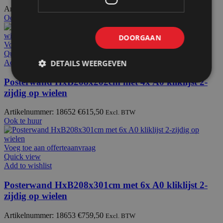
Artikelnummer: 18605
€
991,00
Excl. BTW
Ook te huur
DOORGAAN
Voeg toe aan offerteaanvraag
Quick view
DETAILS WEERGEVEN
Add to wishlist
Posterwand HxB208x202cm met 4x A0 kliklijst 2-
zijdig op wielen
Artikelnummer: 18652
€
615,50
Excl. BTW
Ook te huur
Voeg toe aan offerteaanvraag
Quick view
Add to wishlist
Posterwand HxB208x301cm met 6x A0 kliklijst 2-
zijdig op wielen
Artikelnummer: 18653
€
759,50
Excl. BTW