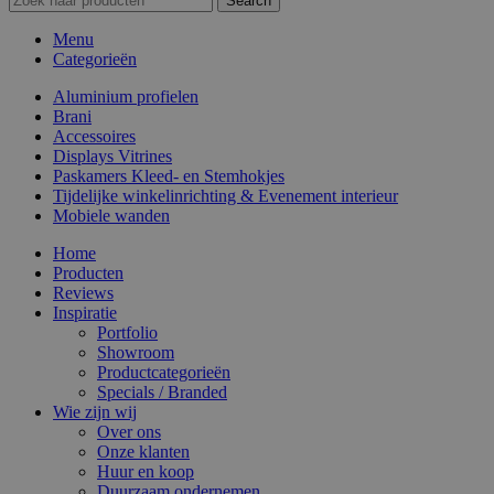
Search
Menu
Categorieën
Aluminium profielen
Brani
Accessoires
Displays Vitrines
Paskamers Kleed- en Stemhokjes
Tijdelijke winkelinrichting & Evenement interieur
Mobiele wanden
Home
Producten
Reviews
Inspiratie
Portfolio
Showroom
Productcategorieën
Specials / Branded
Wie zijn wij
Over ons
Onze klanten
Huur en koop
Duurzaam ondernemen