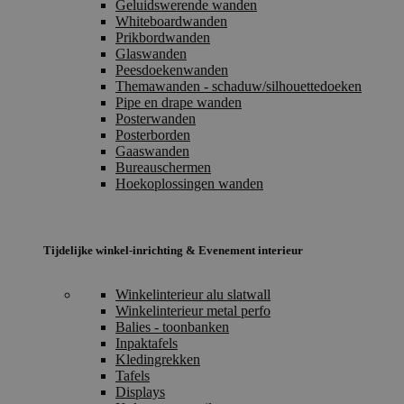
Geluidswerende wanden
Whiteboardwanden
Prikbordwanden
Glaswanden
Peesdoekenwanden
Themawanden - schaduw/silhouettedoeken
Pipe en drape wanden
Posterwanden
Posterborden
Gaaswanden
Bureauschermen
Hoekoplossingen wanden
Tijdelijke winkel-inrichting & Evenement interieur
Winkelinterieur alu slatwall
Winkelinterieur metal perfo
Balies - toonbanken
Inpaktafels
Kledingrekken
Tafels
Displays