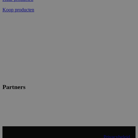
Koop producten
Partners
© 2024 Shopmade | Alle rechten voorbehouden |
Privacybeleid
|