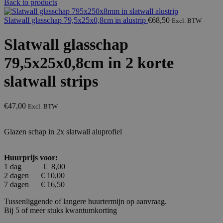
Back to products
Slatwall glasschap 79,5x25x0,8cm in alustrip
€
68,50
Excl. BTW
Slatwall glasschap
79,5x25x0,8cm in 2 korte
slatwall strips
€
47,00
Excl. BTW
Glazen schap in 2x slatwall aluprofiel
Huurprijs voor:
1 dag € 8,00
2 dagen € 10,00
7 dagen € 16,50
Tussenliggende of langere huurtermijn op aanvraag.
Bij 5 of meer stuks kwantumkorting