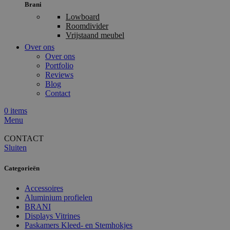
Brani
Lowboard
Roomdivider
Vrijstaand meubel
Over ons
Over ons
Portfolio
Reviews
Blog
Contact
0
items
Menu
CONTACT
Sluiten
Categorieën
Accessoires
Aluminium profielen
BRANI
Displays Vitrines
Paskamers Kleed- en Stemhokjes