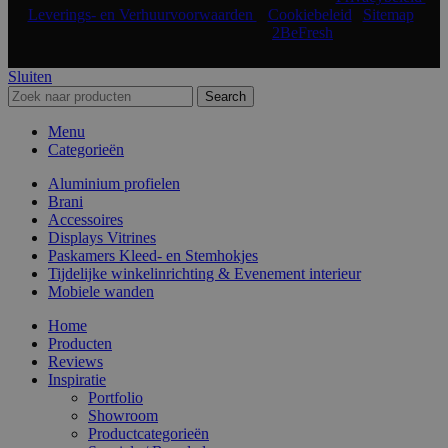
Leverings- en Verhuurvoorwaarden
|
Cookiebeleid
|
Sitemap
|
Realisatie & onderhoud:
2BeFresh
Sluiten
Search
Menu
Categorieën
Aluminium profielen
Brani
Accessoires
Displays Vitrines
Paskamers Kleed- en Stemhokjes
Tijdelijke winkelinrichting & Evenement interieur
Mobiele wanden
Home
Producten
Reviews
Inspiratie
Portfolio
Showroom
Productcategorieën