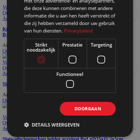
met onze advertentie- en analysepartners,
Voeg toe aan offerteaanvraag
die deze kunnen combineren met andere
Quick view
informatie die u aan hen heeft verstrekt of
Add to wishlist
die zij hebben verzameld door uw gebruik
Kunststof vulling FC bedrukt voor signinghouder gerond
van hun diensten.
Privacybeleid
B=104cm
Strikt
Prestatie
Targeting
Artikelnummer: 70751
€
39,00
Excl. BTW
noodzakelijk
Ook te huur
Voeg toe aan offerteaanvraag
Quick view
Add to wishlist
Functioneel
Slatwallschap wit 45,3x33x0,8cm in alu profiel
Artikelnummer: 70555
€
23,50
Excl. BTW
Ook te huur
DOORGAAN
Voeg toe aan offerteaanvraag
Quick view
DETAILS WEERGEVEN
Add to wishlist
Slatwallschoenschap helder acrylaat BxLxD25x11,5x5cm