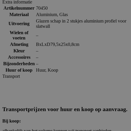
Extra informatie
Artikelnummer
70450
Materiaal
Aluminium
,
Glas
Glazen schap in 2 stukjes aluminium profiel voor
Uitvoering
slatwall
Wielen of
–
voeten
Afmeting
BxLxD79,5x25x0,8cm
Kleur
–
Accessoires
–
Bijzonderheden
–
Huur of koop
Huur
,
Koop
Transport
Transportprijzen voor huur en koop op aanvraag.
Bij koop:
afhankelijk van het volume kunnen wij transport aanbieden.