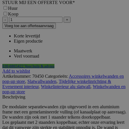
STUUR MIJ EEN OFFERTE VOOR
*
Huur
Koop
Slatwall
glasschap
Voeg toe aan offerteaanvraag
79,5x25x0,8cm
in
Korte levertijd
2
Eigen productie
korte
slatwall
Maatwerk
strips
Veel voorraad
aantal
030-6865422 Voor hulp & advies
Add to wishlist
Artikelnummer:
70450
Categorieën:
Accessoires winkelwanden en
pop-up store
,
Slatwallwanden
,
Tijdelijke winkelinrichting &
Evenement interieur
,
Winkelinterieur alu slatwall
,
Winkelwanden en
pop-up store
Beschrijving
De modulaire separatiewanden zijn uitgevoerd in een aluminium
frame met een gemelamineerde vulling (of kanaalplaat op aanvraag).
De wanden zijn ook met 1 staander telkens doorkoppelbaar.
Los geplaatst met 2 staanders koppelbaar, echter onze ervaring leert
dat dit vanwege zijn sterkte en stabiliteit onnodig is. De wand is