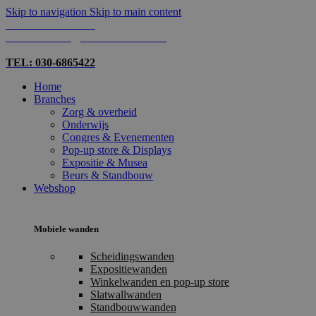
Skip to navigation
Skip to main content
TEL: 030-6865422
MAIL: INFO@SHOPMADE.NL
TEL: 030-6865422
Home
Branches
Zorg & overheid
Onderwijs
Congres & Evenementen
Pop-up store & Displays
Expositie & Musea
Beurs & Standbouw
Webshop
Mobiele wanden
Scheidingswanden
Expositiewanden
Winkelwanden en pop-up store
Slatwallwanden
Standbouwwanden