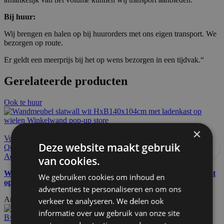
Bij huur:
Wij brengen en halen op bij huurorders met ons eigen transport. We
bezorgen op route.
Er geldt een meerprijs bij het op wens bezorgen in een tijdvak.“
Gerelateerde producten
Ook te huur
×
Voeg toe aan offerteaanvraag
Deze website maakt gebruik
Quick view
Add to wishlist
van cookies.
Wandmeubel slatwall wit HxBxD140x104x55cm met ladenkast
We gebruiken cookies om inhoud en
op wielen
advertenties te personaliseren en om ons
Artikelnummer: 17470
€
805,00
verkeer te analyseren. We delen ook
Excl. BTW
informatie over uw gebruik van onze site