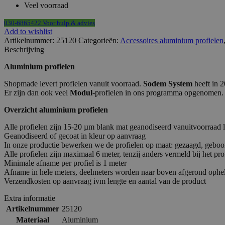
Veel voorraad
030-6865422 Voor hulp & advies
Add to wishlist
Artikelnummer:
25120
Categorieën:
Accessoires aluminium profielen
Beschrijving
Aluminium profielen
Shopmade levert profielen vanuit voorraad.
Sodem System
heeft in 2
Er zijn dan ook veel
Modul
-profielen in ons programma opgenomen. 
Overzicht aluminium profielen
Alle profielen zijn 15-20 µm blank mat geanodiseerd vanuitvoorraad 
Geanodiseerd of gecoat in kleur op aanvraag
In onze productie bewerken we de profielen op maat: gezaagd, geboor
Alle profielen zijn maximaal 6 meter, tenzij anders vermeld bij het pro
Minimale afname per profiel is 1 meter
Afname in hele meters, deelmeters worden naar boven afgerond ophe
Verzendkosten op aanvraag ivm lengte en aantal van de product
Extra informatie
Artikelnummer
25120
Materiaal
Aluminium