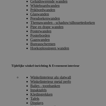
Geluidswerende wanden
Whiteboardwanden
Prikbordwanden
Glaswanden
Peesdoekenwanden
Themawanden - schaduw/silhouettedoeken
Pipe en drape wanden
Posterwanden
Posterborden
Gaaswanden
Bureauschermen
Hoekoplossingen wanden
Tijdelijke winkel-inrichting & Evenement interieur
Winkelinterieur alu slatwall
Winkelinterieur metal perfo
Balies - toonbanken
Inpaktafels
Kledingrekken
Tafels
Displays