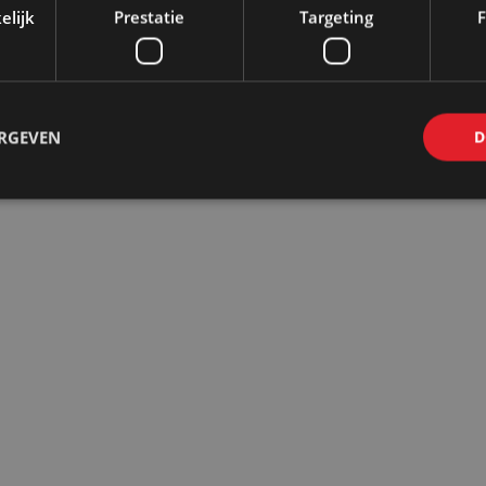
elijk
Prestatie
Targeting
F
ERGEVEN
D