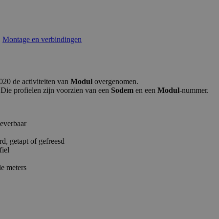
,
Montage en verbindingen
020 de activiteiten van
Modul
overgenomen.
Die profielen zijn voorzien van een
Sodem
en een
Modul
-nummer.
leverbaar
d, getapt of gefreesd
fiel
le meters