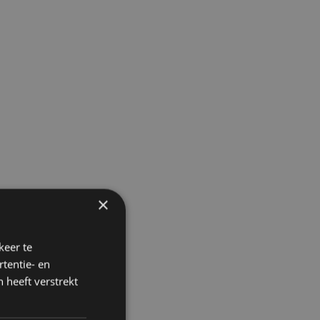
×
keer te
tentie- en
 heeft verstrekt