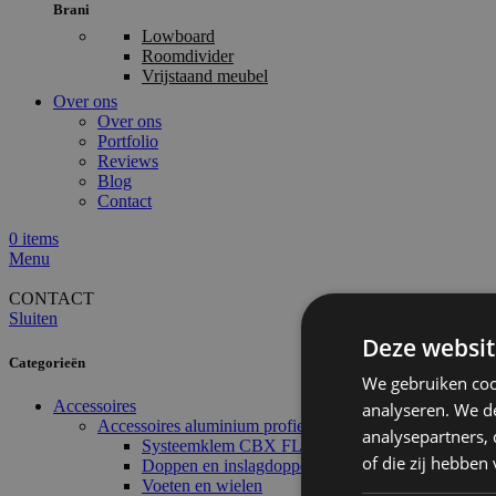
Brani
Lowboard
Roomdivider
Vrijstaand meubel
Over ons
Over ons
Portfolio
Reviews
Blog
Contact
0
items
Menu
CONTACT
Sluiten
Deze websit
Categorieën
We gebruiken coo
Accessoires
analyseren. We de
Accessoires aluminium profielen
analysepartners,
Systeemklem CBX FLX
of die zij hebbe
Doppen en inslagdoppen
Voeten en wielen