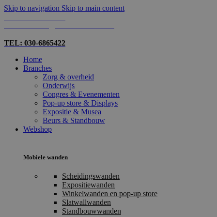
Skip to navigation
Skip to main content
TEL: 030-6865422
MAIL: INFO@SHOPMADE.NL
TEL: 030-6865422
Home
Branches
Zorg & overheid
Onderwijs
Congres & Evenementen
Pop-up store & Displays
Expositie & Musea
Beurs & Standbouw
Webshop
Mobiele wanden
Scheidingswanden
Expositiewanden
Winkelwanden en pop-up store
Slatwallwanden
Standbouwwanden