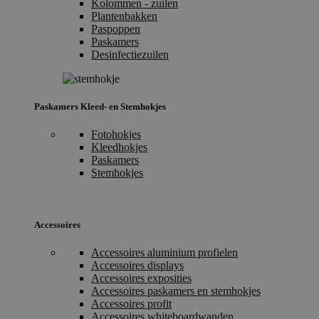
Kolommen - zuilen
Plantenbakken
Paspoppen
Paskamers
Desinfectiezuilen
Paskamers Kleed- en Stemhokjes
Fotohokjes
Kleedhokjes
Paskamers
Stemhokjes
Accessoires
Accessoires aluminium profielen
Accessoires displays
Accessoires exposities
Accessoires paskamers en stemhokjes
Accessoires profit
Accessoires whiteboardwanden