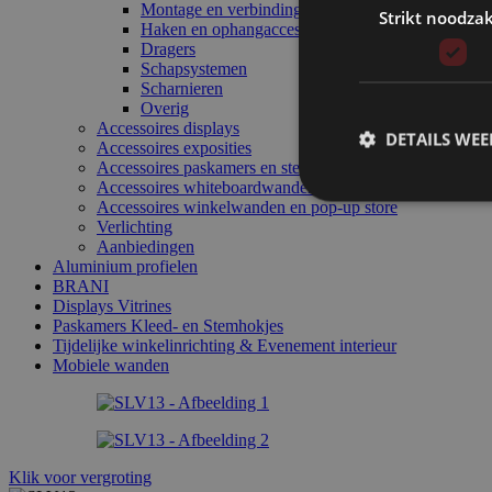
Montage en verbindingen
Strikt noodzak
Haken en ophangaccessoires
Dragers
Schapsystemen
Scharnieren
Overig
Accessoires displays
DETAILS WE
Accessoires exposities
Accessoires paskamers en stemhokjes
Accessoires whiteboardwanden
Accessoires winkelwanden en pop-up store
Verlichting
Aanbiedingen
Aluminium profielen
BRANI
Displays Vitrines
Paskamers Kleed- en Stemhokjes
Tijdelijke winkelinrichting & Evenement interieur
Mobiele wanden
Klik voor vergroting