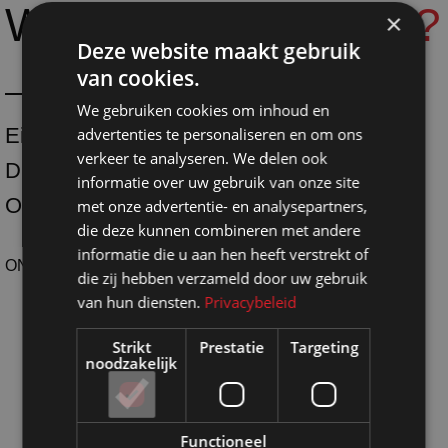
Waarom
Shopmade?
×
Deze website maakt gebruik
van cookies.
We gebruiken cookies om inhoud en
Eigen productie
advertenties te personaliseren en om ons
verkeer te analyseren. We delen ook
Duurzaam
informatie over uw gebruik van onze site
One-stop-shoping
met onze advertentie- en analysepartners,
die deze kunnen combineren met andere
informatie die u aan hen heeft verstrekt of
ONTDEK SHOPMADE
die zij hebben verzameld door uw gebruik
van hun diensten.
Privacybeleid
Strikt
Prestatie
Targeting
noodzakelijk
Functioneel