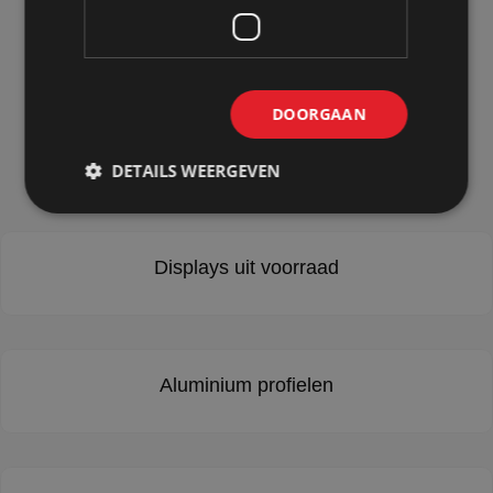
Onze
sterke punten
DOORGAAN
DETAILS WEERGEVEN
Displays uit voorraad
Aluminium profielen