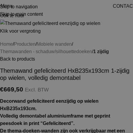
Menu
CONTAC
Skip to navigation
Skip to main content
Ook te huur
Klik voor vergroting
Home
Producten
Mobiele wanden
Themawanden - schaduw/silhouettedoeken
1 zijdig
Back to products
Themawand gefeliciteerd HxB235x193cm 1-zijdig
op wielen, volledig demontabel
€
669,50
Excl. BTW
Decorwand gefeliciteerd eenzijdig op wielen
HxB235x193cm.
Volledig demontabel aluminiumframe met geprint
peesdoek in print “Gefeliciteerd”.
De thema-doeken-wanden zijn ook verkrijgbaar met een