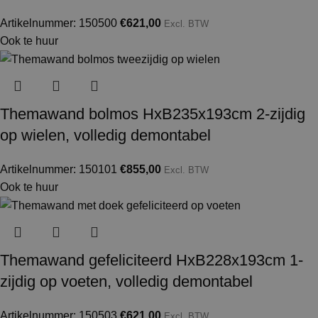
contactpagina
door te bellen of ons een mail te sturen.
HUUR OF KOOP
Huur
,
Koop
Artikelnummer: 150500
€
621,00
Excl. BTW
Ook te huur
Themawand bolmos HxB235x193cm 2-zijdig
op wielen, volledig demontabel
Artikelnummer: 150101
€
855,00
Excl. BTW
Ook te huur
Themawand gefeliciteerd HxB228x193cm 1-
zijdig op voeten, volledig demontabel
Artikelnummer: 150503
€
621,00
Excl. BTW