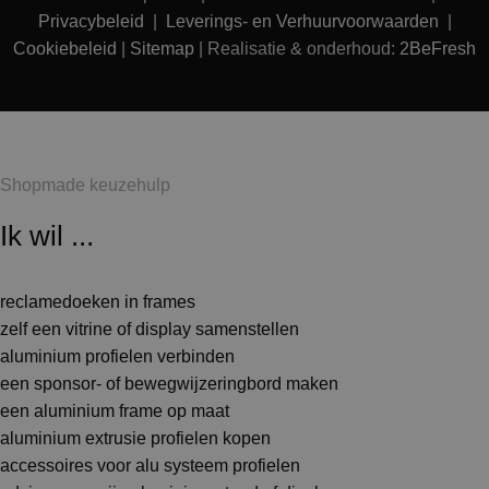
Privacybeleid
|
Leverings- en Verhuurvoorwaarden
|
Cookiebeleid
|
Sitemap
| Realisatie & onderhoud:
2BeFresh
Shopmade keuzehulp
Ik wil ...
reclamedoeken in frames
zelf een vitrine of display samenstellen
aluminium profielen verbinden
een sponsor- of bewegwijzeringbord maken
een aluminium frame op maat
aluminium extrusie profielen kopen
accessoires voor alu systeem profielen