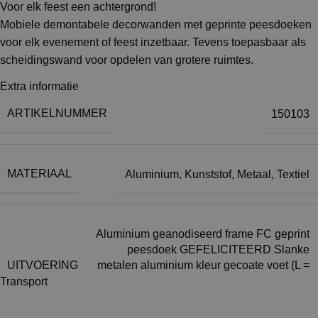
Voor elk feest een achtergrond!
Mobiele demontabele decorwanden met geprinte peesdoeken
voor elk evenement of feest inzetbaar. Tevens toepasbaar als
scheidingswand voor opdelen van grotere ruimtes.
Extra informatie
U monteert zelf als met tentstokken, geen gereedschap. Na
diagonaal bevestigen van het peesdoek verkrijgt u een super
ARTIKELNUMMER
150103
strak naadloos doek De aluminium frames zijn verkrijgbaar in
1-zijdig en 2-zijdig gedecoreerd, op voet of op kleine geremde
wielen. Er kan worden gekoppeld en ze zijn in elke gewenste
MATERIAAL
Aluminium
,
Kunststof
,
Metaal
,
Textiel
gradenhoek tegen elkaar te plaatsen. De maat van de frames is
235 x193cm op wielen en 228x135cm op voeten. Elk frame is
in een personenauto in een te vervoeren.
Op aanvraag kunt u voor standbouw ook 250cm hoogte huren.
Aluminium geanodiseerd frame FC geprint
peesdoek GEFELICITEERD Slanke
Artwork levert u zelf aan in PDF formaat.
UITVOERING
metalen aluminium kleur gecoate voet (L =
44 cm) Kunststof gelagerde wielen Ø6,5cm
Transport
Akoestische decorwanden
met rem