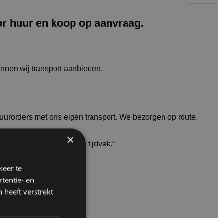
or huur en koop op aanvraag.
unnen wij transport aanbieden.
huurorders met ons eigen transport. We bezorgen op route.
×
 op wens bezorgen in een tijdvak.“
keer te
tentie- en
 heeft verstrekt