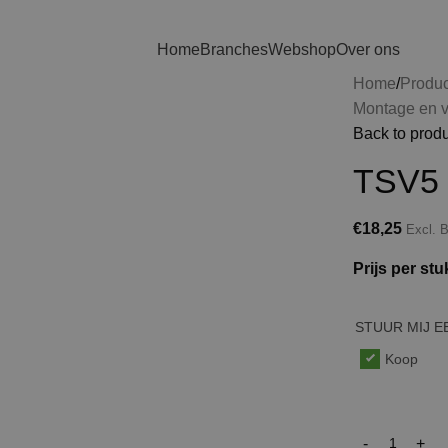
Home
Branches
Webshop
Over ons
Home
Produ
Montage en v
Back to prod
TSV5
€
18,25
Excl.
Prijs per stu
STUUR MIJ 
Koop