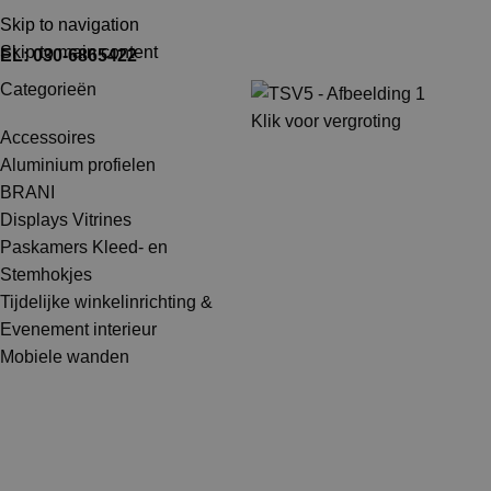
TEL: 030-6865422
MAIL: INFO@SHOPMADE.NL
Skip to navigation
Skip to main content
EL: 030-6865422
Categorieën
Klik voor vergroting
Accessoires
Aluminium profielen
BRANI
Displays Vitrines
Paskamers Kleed- en
Stemhokjes
Tijdelijke winkelinrichting &
Evenement interieur
Mobiele wanden