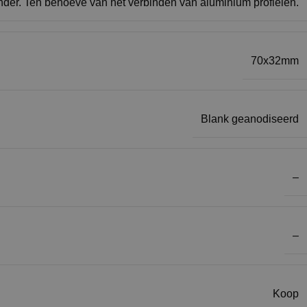
nder. Ten behoeve van het verbinden van aluminium profielen.
70x32mm
Blank geanodiseerd
–
–
Koop