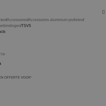
cten
Accessoires
Accessoires aluminium profielen
erbindingen
TSV5
ucts
 BTW
k
EEN OFFERTE VOOR
*