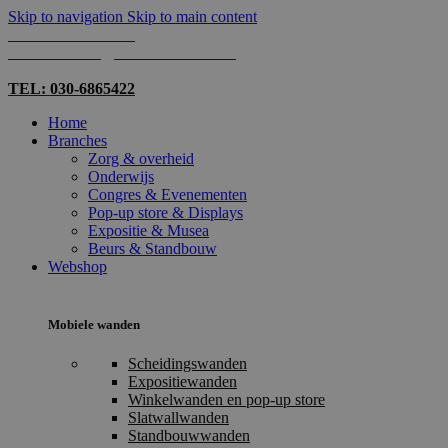
Skip to navigation
Skip to main content
TEL: 030-6865422
MAIL: INFO@SHOPMADE.NL
TEL: 030-6865422
Home
Branches
Zorg & overheid
Onderwijs
Congres & Evenementen
Pop-up store & Displays
Expositie & Musea
Beurs & Standbouw
Webshop
Mobiele wanden
Scheidingswanden
Expositiewanden
Winkelwanden en pop-up store
Slatwallwanden
Standbouwwanden