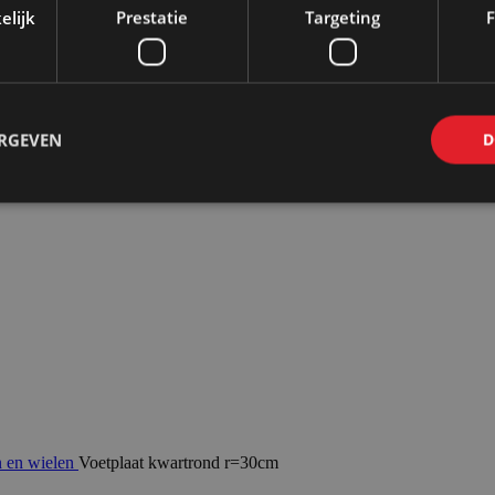
elijk
Prestatie
Targeting
F
ERGEVEN
D
n en wielen
Voetplaat kwartrond r=30cm