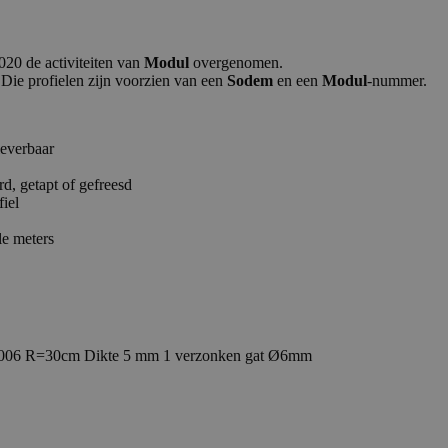
020 de activiteiten van
Modul
overgenomen.
Die profielen zijn voorzien van een
Sodem
en een
Modul
-nummer.
leverbaar
d, getapt of gefreesd
fiel
le meters
L 9006 R=30cm Dikte 5 mm 1 verzonken gat Ø6mm