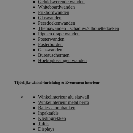
Geluidswerende wanden
Whiteboardwanden
Prikbordwanden
Glaswanden
Peesdoekenwanden
Themawanden - schaduw/silhouettedoeken
Pipe en drape wanden
Posterwanden
Posterborden
Gaaswanden
Bureauschermen
Hoekoplossingen wanden
Tijdelijke winkel-inrichting & Evenement interieur
Winkelinterieur alu slatwall
Winkelinterieur metal perfo
Balies - toonbanken
Inpaktafels
Kledingrekken
Tafels
Displays