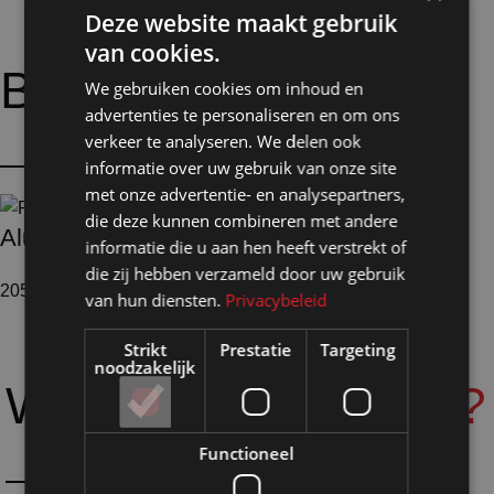
Deze website maakt gebruik
van cookies.
Bijpassende
opties:
We gebruiken cookies om inhoud en
advertenties te personaliseren en om ons
verkeer te analyseren. We delen ook
informatie over uw gebruik van onze site
met onze advertentie- en analysepartners,
die deze kunnen combineren met andere
Aluminium profielen
informatie die u aan hen heeft verstrekt of
die zij hebben verzameld door uw gebruik
205 producten
van hun diensten.
Privacybeleid
Strikt
Prestatie
Targeting
noodzakelijk
Waarom
Shopmade?
Functioneel