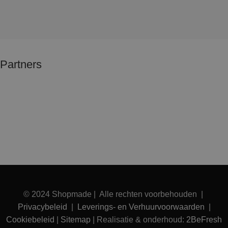
Partners
© 2024 Shopmade | Alle rechten voorbehouden |
Privacybeleid
|
Leverings- en Verhuurvoorwaarden
|
Cookiebeleid
|
Sitemap
| Realisatie & onderhoud:
2BeFresh