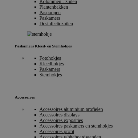
Kolommen - zuilen
Plantenbakken
Paspoppen
Paskamers
Desinfectiezuilen
Paskamers Kleed- en Stemhokjes
Fotohokjes
Kleedhokjes
Paskamers
Stemhokjes
Accessoires
Accessoires aluminium profielen
Accessoires displays
Accessoires exposities
Accessoires paskamers en stemhokjes
Accessoires profit
Accessoires whiteboardwanden