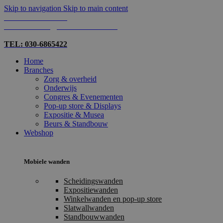
Skip to navigation
Skip to main content
TEL: 030-6865422
MAIL: INFO@SHOPMADE.NL
TEL: 030-6865422
Home
Branches
Zorg & overheid
Onderwijs
Congres & Evenementen
Pop-up store & Displays
Expositie & Musea
Beurs & Standbouw
Webshop
Mobiele wanden
Scheidingswanden
Expositiewanden
Winkelwanden en pop-up store
Slatwallwanden
Standbouwwanden