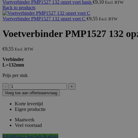
Voetverbinder PMP1527 132 opzet voet basis
€
9,10
Excl. BTW
Back to products
Voetverbinder PMP1527 132 opzet voet C
€
9,55
Excl. BTW
Voetverbinder PMP1527 132 opz
€
9,55
Excl. BTW
Verbinder
L=132mm
Prijs per stuk
Voetverbinder
PMP1527
Voeg toe aan offerteaanvraag
132
opzet
Korte levertijd
voet
Eigen productie
V
aantal
Maatwerk
Veel voorraad
030-6865422 Voor hulp & advies