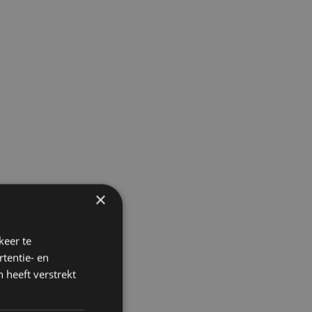
×
keer te
tentie- en
 heeft verstrekt