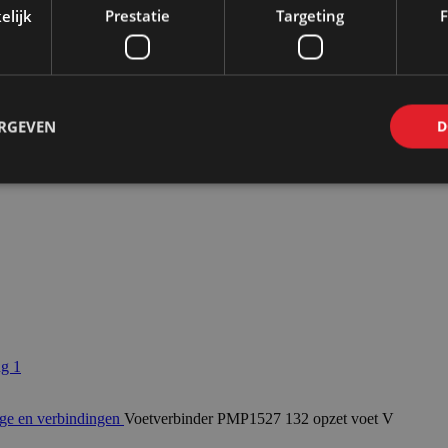
elijk
Prestatie
Targeting
F
ERGEVEN
D
ge en verbindingen
Voetverbinder PMP1527 132 opzet voet V