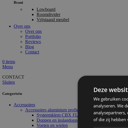
Brani
Lowboard
Roomdivider
Vrijstaand meubel
Over ons
Over ons
Portfolio
Reviews
Blog
Contact
0
items
Menu
CONTACT
Sluiten
Deze websit
Categorieën
We gebruiken coo
Accessoires
analyseren. We de
Accessoires aluminium profielen
analysepartners,
Systeemklem CBX FLX
of die zij hebbe
Doppen en inslagdoppen
Voeten en wielen