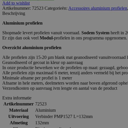
Add to wishlist
Artikelnummer:
72523
Categorieën:
Accessoires aluminium profielen
Beschrijving
Aluminium profielen
Shopmade levert profielen vanuit voorraad.
Sodem System
heeft in 2
Er zijn dan ook veel
Modul
-profielen in ons programma opgenomen. 
Overzicht aluminium profielen
Alle profielen zijn 15-20 µm blank mat geanodiseerd vanuitvoorraad 
Geanodiseerd of gecoat in kleur op aanvraag
In onze productie bewerken we de profielen op maat: gezaagd, geboor
Alle profielen zijn maximaal 6 meter, tenzij anders vermeld bij het pro
Minimale afname per profiel is 1 meter
Afname in hele meters, deelmeters worden naar boven afgerond ophe
Verzendkosten op aanvraag ivm lengte en aantal van de product
Extra informatie
Artikelnummer
72523
Materiaal
Aluminium
Uitvoering
Verbinder PMP1527 L=132mm
Afmeting
132mm