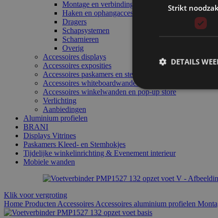
Montage en verbindingen
Strikt noodzak
Haken en ophangaccessoires
Dragers
Schapsystemen
Scharnieren
Overig
Accessoires displays
DETAILS WE
Accessoires exposities
Accessoires paskamers en stemhokjes
Accessoires whiteboardwanden
Accessoires winkelwanden en pop-up store
Verlichting
Aanbiedingen
Aluminium profielen
BRANI
Displays Vitrines
Paskamers Kleed- en Stemhokjes
Tijdelijke winkelinrichting & Evenement interieur
Mobiele wanden
Klik voor vergroting
Home
Producten
Accessoires
Accessoires aluminium profielen
Monta