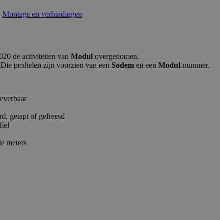
,
Montage en verbindingen
020 de activiteiten van
Modul
overgenomen.
Die profielen zijn voorzien van een
Sodem
en een
Modul
-nummer.
leverbaar
d, getapt of gefreesd
fiel
le meters