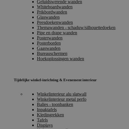
Geluidswerende wanden
Whiteboardwanden
Prikbordwanden
Glaswanden
Peesdoekenwanden
Themawanden - schaduw/silhouettedoeken
Pipe en drape wanden
Posterwanden
Posterborden
Gaaswanden
Bureauschermen
Hoekoplossingen wanden
Tijdelijke winkel-inrichting & Evenement interieur
Winkelinterieur alu slatwall
Winkelinterieur metal perfo
Balies - toonbanken
Inpaktafels
Kledingrekken
Tafels
Displays