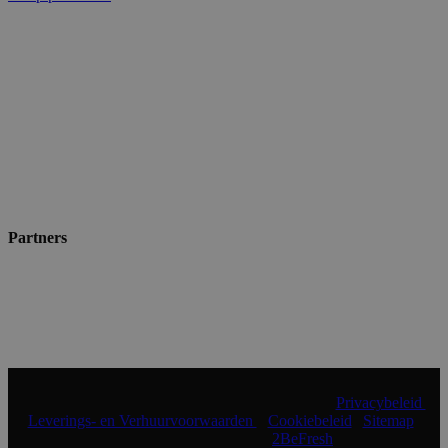
Partners
© 2024 Shopmade | Alle rechten voorbehouden |
Privacybeleid
|
Leverings- en Verhuurvoorwaarden
|
Cookiebeleid
|
Sitemap
|
Realisatie & onderhoud:
2BeFresh