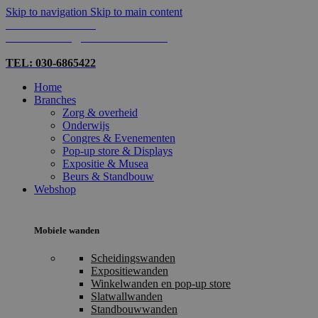
Skip to navigation
Skip to main content
TEL: 030-6865422
MAIL: INFO@SHOPMADE.NL
TEL: 030-6865422
Home
Branches
Zorg & overheid
Onderwijs
Congres & Evenementen
Pop-up store & Displays
Expositie & Musea
Beurs & Standbouw
Webshop
Mobiele wanden
Scheidingswanden
Expositiewanden
Winkelwanden en pop-up store
Slatwallwanden
Standbouwwanden