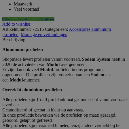
Maatwerk
Veel voorraad
030-6865422 Voor hulp & advies
Add to wishlist
Artikelnummer:
72516
Categorieën:
Accessoires aluminium
profielen
,
Montage en verbindingen
Beschrijving
Aluminium profielen
Shopmade levert profielen vanuit voorraad.
Sodem System
heeft in
2020 de activiteiten van
Modul
overgenomen.
Er zijn dan ook veel
Modul
-profielen in ons programma
opgenomen. Die profielen zijn voorzien van een
Sodem
en
een
Modul
-nummer.
Overzicht aluminium profielen
Alle profielen zijn 15-20 µm blank mat geanodiseerd vanuitvoorraad
leverbaar
Geanodiseerd of gecoat in kleur op aanvraag
In onze productie bewerken we de profielen op maat: gezaagd,
geboord, getapt of gefreesd
Alle profielen zijn maximaal 6 meter, tenzij anders vermeld bij het