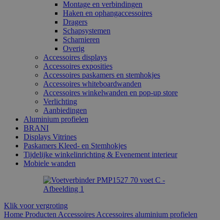
Montage en verbindingen
Haken en ophangaccessoires
Dragers
Schapsystemen
Scharnieren
Overig
Accessoires displays
Accessoires exposities
Accessoires paskamers en stemhokjes
Accessoires whiteboardwanden
Accessoires winkelwanden en pop-up store
Verlichting
Aanbiedingen
Aluminium profielen
BRANI
Displays Vitrines
Paskamers Kleed- en Stemhokjes
Tijdelijke winkelinrichting & Evenement interieur
Mobiele wanden
Klik voor vergroting
Home
Producten
Accessoires
Accessoires aluminium profielen