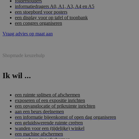
folderhouders
informatiedragers A0, A1, A3, A4 en A5
een stoepbord voor posters
een display voor op tafel of toonbank
een congres organiseren
Vraag advies op maat aan
Shopmade keuzehulp
Ik wil ...
een ruimte splitsen of afschermen
exposeren of een expositie inrichten
een opvanglocatie of prikruimte inrichten
aan een beurs deelnemen
een informatie bijeenkomst of open dag organiseren
een geluidswerende ruimte creëren
wanden voor een (tijdelijke) winkel
een machine afschermen