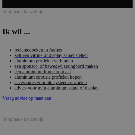
Shopmade keuzehulp
Ik wil ...
reclamedoeken in frames
zelf een vitrine of display samenstellen
aluminium profielen verbinden
een sponsor- of bewegwijzeringbord maken
een aluminium frame op maat
aluminium extrusie profielen kopen
accessoires voor alu systeem profielen
advies voor mijn aluminium stand of display
Vraag advies op maat aan
Shopmade keuzehulp