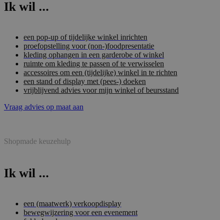
Ik wil ...
een pop-up of tijdelijke winkel inrichten
proefopstelling voor (non-)foodpresentatie
kleding ophangen in een garderobe of winkel
ruimte om kleding te passen of te verwisselen
accessoires om een (tijdelijke) winkel in te richten
een stand of display met (pees-) doeken
vrijblijvend advies voor mijn winkel of beursstand
Vraag advies op maat aan
Shopmade keuzehulp
Ik wil ...
een (maatwerk) verkoopdisplay
bewegwijzering voor een evenement