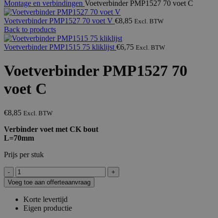
Montage en verbindingen
Voetverbinder PMP1527 70 voet C
Voetverbinder PMP1527 70 voet V
€
8,85
Excl. BTW
Back to products
Voetverbinder PMP1515 75 kliklijst
€
6,75
Excl. BTW
Voetverbinder PMP1527 70
voet C
€
8,85
Excl. BTW
Verbinder voet met CK bout
L=70mm
Prijs per stuk
Voetverbinder
PMP1527
Voeg toe aan offerteaanvraag
70
voet
Korte levertijd
C
Eigen productie
aantal