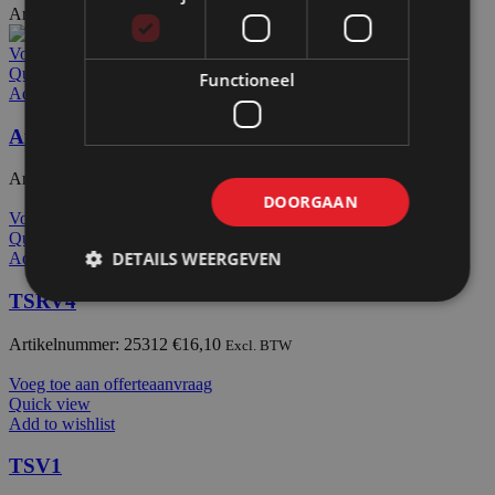
Artikelnummer: 72215
€
11,35
Excl. BTW
Voeg toe aan offerteaanvraag
Quick view
Functioneel
Add to wishlist
Afdekdop alu EEA TO35
Artikelnummer: 24440
€
0,00
Excl. BTW
DOORGAAN
Voeg toe aan offerteaanvraag
Quick view
DETAILS WEERGEVEN
Add to wishlist
TSRV4
Artikelnummer: 25312
€
16,10
Excl. BTW
Voeg toe aan offerteaanvraag
Quick view
Add to wishlist
TSV1