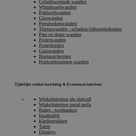
Geluidswerende wanden
Whiteboardwanden
Prikbordwanden
Glaswanden
Peesdoekenwanden
Themawanden - schaduw/silhouettedoeken
Pipe en drape wanden
Posterwanden
Posterborden
Gaaswanden
Bureauschermen
Hoekoplossingen wanden
Tijdelijke winkel-inrichting & Evenement interieur
Winkelinterieur alu slatwall
Winkelinterieur metal perfo
Balies - toonbanken
Inpaktafels
Kledingrekken
Tafels
Displays