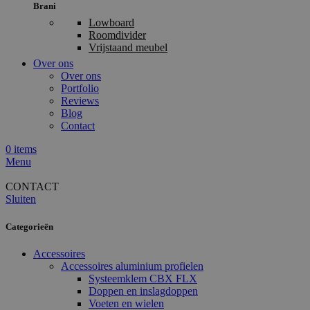
Brani
Lowboard
Roomdivider
Vrijstaand meubel
Over ons
Over ons
Portfolio
Reviews
Blog
Contact
0
items
Menu
CONTACT
Sluiten
Categorieën
Accessoires
Accessoires aluminium profielen
Systeemklem CBX FLX
Doppen en inslagdoppen
Voeten en wielen