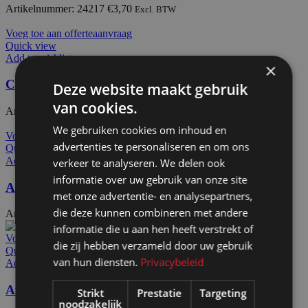
Artikelnummer: 24217
€
3,70
Excl. BTW
Voeg toe aan offerteaanvraag
Quick view
Add to wishlist
×
CBX41
Deze website maakt gebruik
van cookies.
Artikelnummer: 24230
€
5,20
Excl. BTW
We gebruiken cookies om inhoud en
Voeg toe aan offerteaanvraag
advertenties te personaliseren en om ons
Quick view
Add to wishlist
verkeer te analyseren. We delen ook
informatie over uw gebruik van onze site
Afdekdop alu Ø50
met onze advertentie- en analysepartners,
die deze kunnen combineren met andere
Artikelnummer: 72211
€
9,80
Excl. BTW
informatie die u aan hen heeft verstrekt of
Voeg toe aan offerteaanvraag
die zij hebben verzameld door uw gebruik
Quick view
van hun diensten.
Privacybeleid
Add to wishlist
Afdekdop alu PX2228
Strikt
Prestatie
Targeting
noodzakelijk