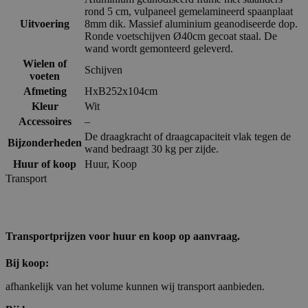
rond 5 cm, vulpaneel gemelamineerd spaanplaat
Uitvoering
8mm dik. Massief aluminium geanodiseerde dop.
Ronde voetschijven Ø40cm gecoat staal. De
wand wordt gemonteerd geleverd.
Wielen of
Schijven
voeten
Afmeting
HxB252x104cm
Kleur
Wit
Accessoires
–
De draagkracht of draagcapaciteit vlak tegen de
Bijzonderheden
wand bedraagt 30 kg per zijde.
Huur of koop
Huur
,
Koop
Transport
Transportprijzen voor huur en koop op aanvraag.
Bij koop:
afhankelijk van het volume kunnen wij transport aanbieden.