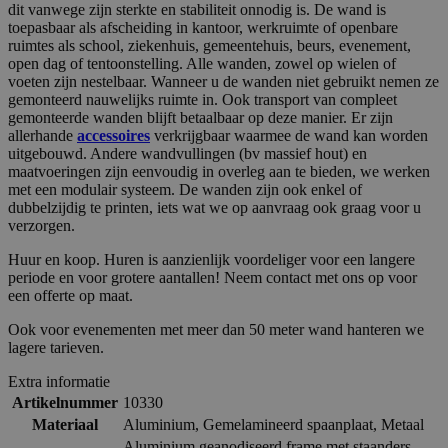
dit vanwege zijn sterkte en stabiliteit onnodig is. De wand is
toepasbaar als afscheiding in kantoor, werkruimte of openbare
ruimtes als school, ziekenhuis, gemeentehuis, beurs, evenement,
open dag of tentoonstelling. Alle wanden, zowel op wielen of
voeten zijn nestelbaar. Wanneer u de wanden niet gebruikt nemen ze
gemonteerd nauwelijks ruimte in. Ook transport van compleet
gemonteerde wanden blijft betaalbaar op deze manier. Er zijn
allerhande
accessoires
verkrijgbaar waarmee de wand kan worden
uitgebouwd. Andere wandvullingen (bv massief hout) en
maatvoeringen zijn eenvoudig in overleg aan te bieden, we werken
met een modulair systeem. De wanden zijn ook enkel of
dubbelzijdig te printen, iets wat we op aanvraag ook graag voor u
verzorgen.
Huur en koop. Huren is aanzienlijk voordeliger voor een langere
periode en voor grotere aantallen! Neem contact met ons op voor
een offerte op maat.
Ook voor evenementen met meer dan 50 meter wand hanteren we
lagere tarieven.
Extra informatie
Artikelnummer
10330
Materiaal
Aluminium
,
Gemelamineerd spaanplaat
,
Metaal
Aluminium geanodiseerd frame met staanders