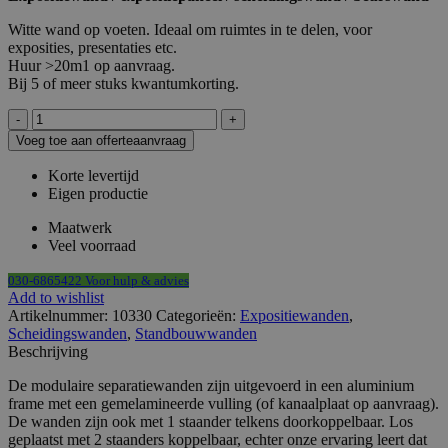
Witte wand op voeten. Ideaal om ruimtes in te delen, voor
exposities, presentaties etc.
Huur >20m1 op aanvraag.
Bij 5 of meer stuks kwantumkorting.
Wand
wit
Voeg toe aan offerteaanvraag
op
schijven
Korte levertijd
HxB252x104cm
Eigen productie
aantal
Maatwerk
Veel voorraad
030-6865422 Voor hulp & advies
Add to wishlist
Artikelnummer:
10330
Categorieën:
Expositiewanden
,
Scheidingswanden
,
Standbouwwanden
Beschrijving
De modulaire separatiewanden zijn uitgevoerd in een aluminium
frame met een gemelamineerde vulling (of kanaalplaat op aanvraag).
De wanden zijn ook met 1 staander telkens doorkoppelbaar. Los
geplaatst met 2 staanders koppelbaar, echter onze ervaring leert dat