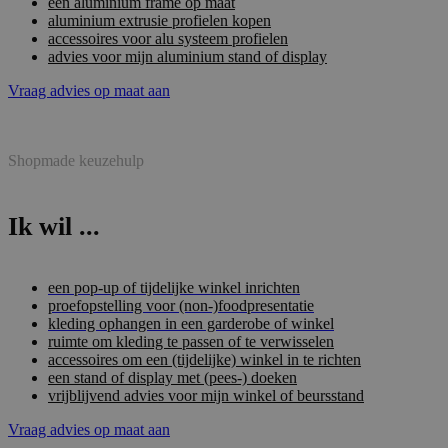
een aluminium frame op maat
aluminium extrusie profielen kopen
accessoires voor alu systeem profielen
advies voor mijn aluminium stand of display
Vraag advies op maat aan
Shopmade keuzehulp
Ik wil ...
een pop-up of tijdelijke winkel inrichten
proefopstelling voor (non-)foodpresentatie
kleding ophangen in een garderobe of winkel
ruimte om kleding te passen of te verwisselen
accessoires om een (tijdelijke) winkel in te richten
een stand of display met (pees-) doeken
vrijblijvend advies voor mijn winkel of beursstand
Vraag advies op maat aan