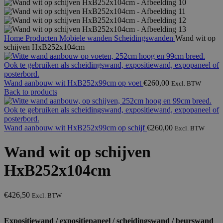
Home
Producten
Mobiele wanden
Scheidingswanden
Wand wit op
schijven HxB252x104cm
Wand aanbouw wit HxB252x99cm op voet
€
260,00
Excl. BTW
Back to products
Wand aanbouw wit HxB252x99cm op schijf
€
260,00
Excl. BTW
Wand wit op schijven
HxB252x104cm
€
426,50
Excl. BTW
Expositiewand / expositiepaneel / scheidingswand / beurswand