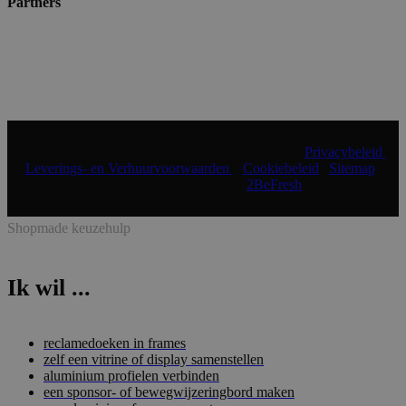
Partners
© 2024 Shopmade | Alle rechten voorbehouden |
Privacybeleid
|
Leverings- en Verhuurvoorwaarden
|
Cookiebeleid
|
Sitemap
|
Realisatie & onderhoud:
2BeFresh
Shopmade keuzehulp
Ik wil ...
reclamedoeken in frames
zelf een vitrine of display samenstellen
aluminium profielen verbinden
een sponsor- of bewegwijzeringbord maken