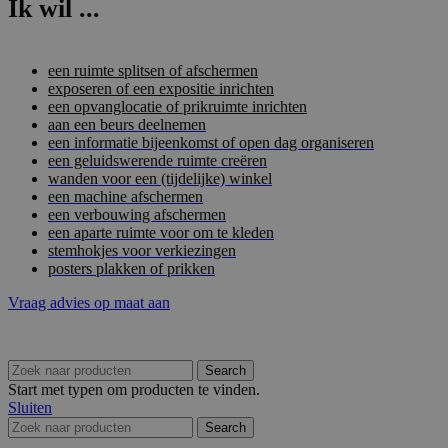
Ik wil ...
een ruimte splitsen of afschermen
exposeren of een expositie inrichten
een opvanglocatie of prikruimte inrichten
aan een beurs deelnemen
een informatie bijeenkomst of open dag organiseren
een geluidswerende ruimte creëren
wanden voor een (tijdelijke) winkel
een machine afschermen
een verbouwing afschermen
een aparte ruimte voor om te kleden
stemhokjes voor verkiezingen
posters plakken of prikken
Vraag advies op maat aan
Search
Start met typen om producten te vinden.
Sluiten
Search