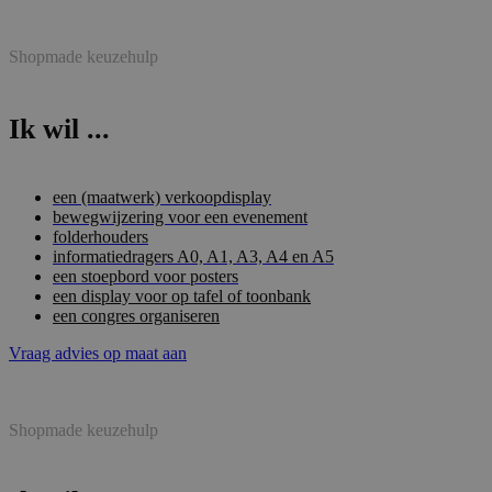
Shopmade keuzehulp
Ik wil ...
een (maatwerk) verkoopdisplay
bewegwijzering voor een evenement
folderhouders
informatiedragers A0, A1, A3, A4 en A5
een stoepbord voor posters
een display voor op tafel of toonbank
een congres organiseren
Vraag advies op maat aan
Shopmade keuzehulp