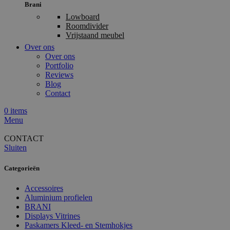
Brani
Lowboard
Roomdivider
Vrijstaand meubel
Over ons
Over ons
Portfolio
Reviews
Blog
Contact
0
items
Menu
CONTACT
Sluiten
Categorieën
Accessoires
Aluminium profielen
BRANI
Displays Vitrines
Paskamers Kleed- en Stemhokjes