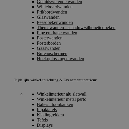
Geluidswerende wanden
Whiteboardwanden
Prikbordwanden
Glaswanden
Peesdoekenwanden
Themawanden - schaduw/silhouettedoeken
Pipe en drape wanden
Posterwanden
Posterborden
Gaaswanden
Bureauschermen
Hoekoplossingen wanden
Tijdelijke winkel-inrichting & Evenement interieur
Winkelinterieur alu slatwall
Winkelinterieur metal perfo
Balies - toonbanken
Inpaktafels
Kledingrekken
Tafels
Displays