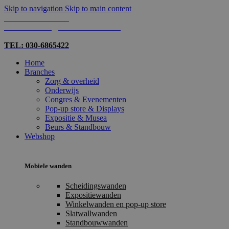
Skip to navigation
Skip to main content
TEL: 030-6865422
MAIL: INFO@SHOPMADE.NL
TEL: 030-6865422
Home
Branches
Zorg & overheid
Onderwijs
Congres & Evenementen
Pop-up store & Displays
Expositie & Musea
Beurs & Standbouw
Webshop
Mobiele wanden
Scheidingswanden
Expositiewanden
Winkelwanden en pop-up store
Slatwallwanden
Standbouwwanden