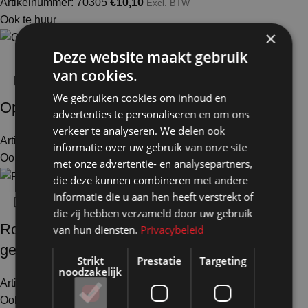
Artikelnummer: 70305
€
10,10
Excl. BTW
Ook te huur
×
Deze website maakt gebruik
van cookies.
We gebruiken cookies om inhoud en
Ophangset vrij 1000/2 wit gecoate staf
advertenties te personaliseren en om ons
verkeer te analyseren. We delen ook
Artikelnummer: 70325
€
11,20
Excl. BTW
informatie over uw gebruik van onze site
Ook te huur
met onze advertentie- en analysepartners,
die deze kunnen combineren met andere
informatie die u aan hen heeft verstrekt of
die zij hebben verzameld door uw gebruik
Rokhanger met maataanduiding hout wit
van hun diensten.
Privacybeleid
gelakt
Strikt
Prestatie
Targeting
noodzakelijk
Artikelnummer: 50603
€
3,65
Excl. BTW
Ook te huur