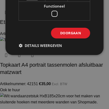
Functioneel
Etalagepop vrouw
DOORGAAN
Artikelnummer: 50800
€
588,00
Excl. BTW
DETAILS WEERGEVEN
Topkaart A4 portrait tassenmolen afsluitbaar
matzwart
Artikelnummer: 42151
€
35,00
Excl. BTW
Ook te huur