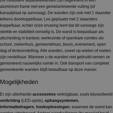
De modulaire separatiewanden zijn uitgevoerd in een
aluminium frame met een gemelamineerde vulling (of
kanaalplaat op aanvraag). De wanden zijn ook met 1 staander
telkens doorkoppelbaar. Los geplaatst met 2 staanders
koppelbaar, echter onze ervaring leert dat dit vanwege zijn
sterkte en stabiliteit onnodig is. De wand is toepasbaar als
afscheiding in kantoor, werkruimte of openbare ruimtes als
school, ziekenhuis, gemeentehuis, beurs, evenement, open
dag of tentoonstelling. Alle wanden, zowel op wielen of voeten
zijn nestelbaar. Wanneer u de wanden niet gebruikt nemen ze
gemonteerd nauwelijks ruimte in. Ook transport van compleet
gemonteerde wanden blijft betaalbaar op deze manier.
Mogelijkheden
Er zijn allerhande
accessoires
verkrijgbaar, zoals bijvoorbeeld
verlichting
(LED-spots),
ophangsystemen
,
informatiedragers
,
hoekoplossingen
, waarmee de wand kan