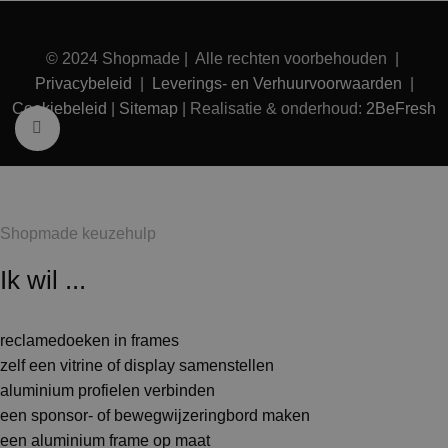
© 2024 Shopmade | Alle rechten voorbehouden |
Privacybeleid
|
Leverings- en Verhuurvoorwaarden
|
Cookiebeleid
|
Sitemap
| Realisatie & onderhoud:
2BeFresh
Klik voor vergroting
Shopmade keuzehulp
Ik wil ...
reclamedoeken in frames
zelf een vitrine of display samenstellen
aluminium profielen verbinden
een sponsor- of bewegwijzeringbord maken
een aluminium frame op maat