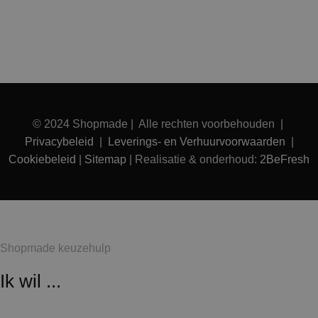
© 2024 Shopmade | Alle rechten voorbehouden |
Privacybeleid
|
Leverings- en Verhuurvoorwaarden
|
Cookiebeleid
|
Sitemap
| Realisatie & onderhoud:
2BeFresh
Shopmade keuzehulp
Ik wil ...