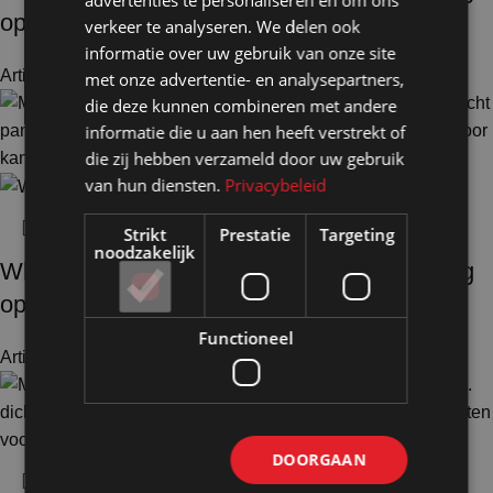
advertenties te personaliseren en om ons
op voeten-3
verkeer te analyseren. We delen ook
informatie over uw gebruik van onze site
Artikelnummer: 18214
€
468,00
Excl. BTW
met onze advertentie- en analysepartners,
die deze kunnen combineren met andere
informatie die u aan hen heeft verstrekt of
die zij hebben verzameld door uw gebruik
van hun diensten.
Privacybeleid
Strikt
Prestatie
Targeting
noodzakelijk
Whiteboardwand HxB195x220cm wit 1-zijdig
op voeten
Functioneel
Artikelnummer: 18240
€
613,00
Excl. BTW
DOORGAAN