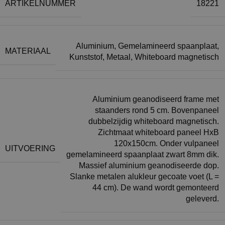
ARTIKELNUMMER
18221
Aluminium
,
Gemelamineerd spaanplaat
,
MATERIAAL
Kunststof
,
Metaal
,
Whiteboard magnetisch
Aluminium geanodiseerd frame met
staanders rond 5 cm. Bovenpaneel
dubbelzijdig whiteboard magnetisch.
Zichtmaat whiteboard paneel HxB
120x150cm. Onder vulpaneel
UITVOERING
gemelamineerd spaanplaat zwart 8mm dik.
Massief aluminium geanodiseerde dop.
Slanke metalen alukleur gecoate voet (L =
44 cm). De wand wordt gemonteerd
geleverd.