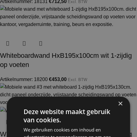
Artikelnummer: 18131
€
712,50
Excl. BTW
Whiteboardwand HxB195x100cm wit 1-zijdig
op voeten
Artikelnummer: 18200
€
453,00
Excl. BTW
×
Deze website maakt gebruik
van cookies.
We gebruiken cookies om inhoud en
Whiteboardwand HxB195x130cm wit 1-zijdig