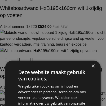
Whiteboardwand HxB195x160cm wit 1-zijdig
op voeten
Artikelnummer: 18220
€
524,00
Excl. BTW
×
Whiteboardwand HxB195x190cm wit 1-zijdig
Deze website maakt gebruik
op voeten
van cookies.
We gebruiken cookies om inhoud en
Artikelnummer: 18230
€
570,00
Excl. BTW
advertenties te personaliseren en om ons
verkeer te analyseren. We delen ook
informatie over uw gebruik van onze site