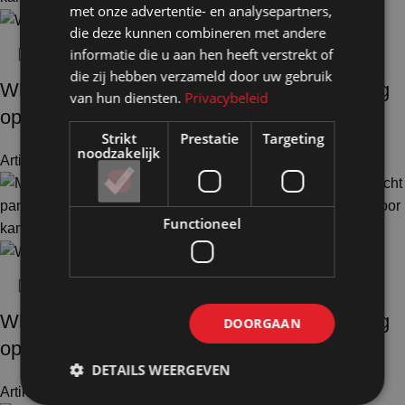
met onze advertentie- en analysepartners,
die deze kunnen combineren met andere
informatie die u aan hen heeft verstrekt of
die zij hebben verzameld door uw gebruik
Whiteboardwand HxB195x220cm wit 1-zijdig
van hun diensten.
Privacybeleid
op voeten
Strikt
Prestatie
Targeting
noodzakelijk
Artikelnummer: 18240
€
613,00
Excl. BTW
Functioneel
Whiteboardwand HxB195x190cm wit 2-zijdig
DOORGAAN
op voeten
DETAILS WEERGEVEN
Artikelnummer: 18231
€
664,50
Excl. BTW