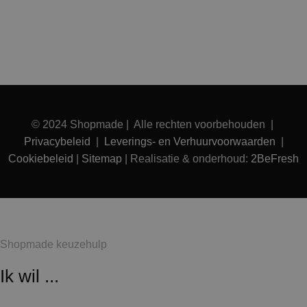
© 2024 Shopmade | Alle rechten voorbehouden |
Privacybeleid
|
Leverings- en Verhuurvoorwaarden
|
Cookiebeleid
|
Sitemap
| Realisatie & onderhoud:
2BeFresh
Shopmade keuzehulp
Ik wil ...