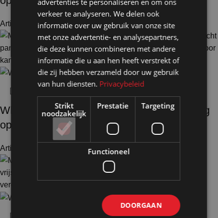
op voeten-3
advertenties te personaliseren en om ons
verkeer te analyseren. We delen ook
Artikelnummer: 18214
€
468,00
informatie over uw gebruik van onze site
Excl. BTW
met onze advertentie- en analysepartners,
die deze kunnen combineren met andere
informatie die u aan hen heeft verstrekt of
die zij hebben verzameld door uw gebruik
van hun diensten.
Privacybeleid
Strikt
Prestatie
Targeting
Whiteboardwand HxB195x190cm wit 1-zijdig
noodzakelijk
op voeten
Artikelnummer: 18230
€
570,00
Excl. BTW
Functioneel
DOORGAAN