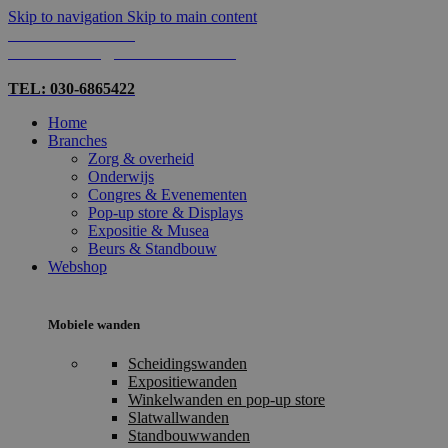
Skip to navigation
Skip to main content
TEL: 030-6865422
MAIL: INFO@SHOPMADE.NL
TEL: 030-6865422
Home
Branches
Zorg & overheid
Onderwijs
Congres & Evenementen
Pop-up store & Displays
Expositie & Musea
Beurs & Standbouw
Webshop
Mobiele wanden
Scheidingswanden
Expositiewanden
Winkelwanden en pop-up store
Slatwallwanden
Standbouwwanden