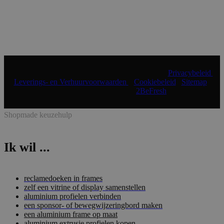
© 2024 Shopmade | Alle rechten voorbehouden |
Privacybeleid
|
Leverings- en Verhuurvoorwaarden
|
Cookiebeleid
|
Sitemap
|
Realisatie & onderhoud:
2BeFresh
Shopmade keuzehulp
Ik wil ...
reclamedoeken in frames
zelf een vitrine of display samenstellen
aluminium profielen verbinden
een sponsor- of bewegwijzeringbord maken
een aluminium frame op maat
aluminium extrusie profielen kopen