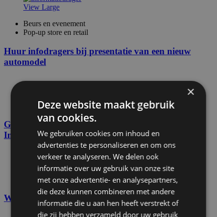
View Large
Beurs en evenement
Pop-up store en retail
Huur infodragers bij presentatie van een nieuw
automodel
×
View Large
Deze website maakt gebruik
Pop-up store en retail
van cookies.
Glazen bescherming bij Plus supermarkten en
We gebruiken cookies om inhoud en
Intratuin
advertenties te personaliseren en om ons
verkeer te analyseren. We delen ook
View Large
informatie over uw gebruik van onze site
met onze advertentie- en analysepartners,
Pop-up store en retail
die deze kunnen combineren met andere
Winkelinterieur nationaal park de hoge veluwe
informatie die u aan hen heeft verstrekt of
die zij hebben verzameld door uw gebruik