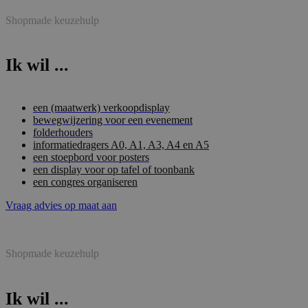
Shopmade keuzehulp
Ik wil ...
een (maatwerk) verkoopdisplay
bewegwijzering voor een evenement
folderhouders
informatiedragers A0, A1, A3, A4 en A5
een stoepbord voor posters
een display voor op tafel of toonbank
een congres organiseren
Vraag advies op maat aan
Shopmade keuzehulp
Ik wil ...