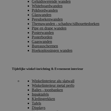
Geluidswerende wanden
Whiteboardwanden
Prikbordwanden
Glaswanden
Peesdoekenwanden
Themawanden - schaduw/silhouettedoeken
Pipe en drape wanden
Posterwanden
Posterborden
Gaaswanden
Bureauschermen
Hoekoplossingen wanden
Tijdelijke winkel-inrichting & Evenement interieur
Winkelinterieur alu slatwall
Winkelinterieur metal perfo
Balies - toonbanken
Inpaktafels
Kledingrekken
Tafels
Displays