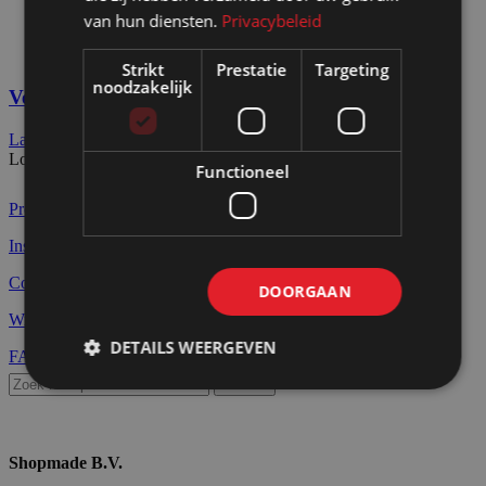
View Large
van hun diensten.
Privacybeleid
Pop-up store en retail
Strikt
Prestatie
Targeting
noodzakelijk
Verkoopbalies voor white goblin games
Laad meer projecten
Loading...
Functioneel
Producten
Inspiratie
Contact
DOORGAAN
Wie zijn wij
DETAILS WEERGEVEN
FAQ
Search
Shopmade B.V.