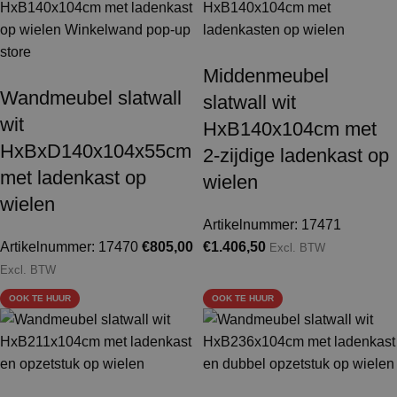
Middenmeubel
Wandmeubel slatwall
slatwall wit
wit
HxB140x104cm met
HxBxD140x104x55cm
2-zijdige ladenkast op
met ladenkast op
wielen
wielen
Artikelnummer: 17471
Artikelnummer: 17470
€
805,00
€
1.406,50
Excl. BTW
Excl. BTW
OOK TE HUUR
OOK TE HUUR