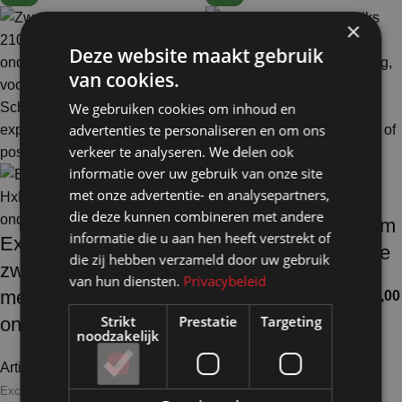
×
Deze website maakt gebruik
van cookies.
We gebruiken cookies om inhoud en
advertenties te personaliseren en om ons
verkeer te analyseren. We delen ook
informatie over uw gebruik van onze site
met onze advertentie- en analysepartners,
Expowand 3-luiks
die deze kunnen combineren met andere
zwart HxB210x312cm
informatie die u aan hen heeft verstrekt of
Expowand 3-luiks
met dichte onderzijde
die zij hebben verzameld door uw gebruik
zwart HxB210x312cm
van hun diensten.
Privacybeleid
met halfopen
Artikelnummer: 11951
€
794,00
Strikt
Prestatie
Targeting
Excl. BTW
onderzijde
noodzakelijk
Artikelnummer: 11952
€
743,50
Excl. BTW