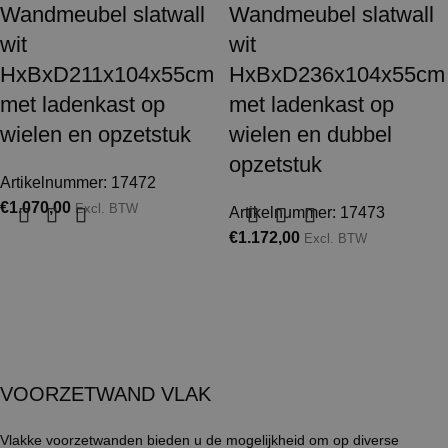
Wandmeubel slatwall
Wandmeubel slatwall
wit
wit
HxBxD211x104x55cm
HxBxD236x104x55cm
met ladenkast op
met ladenkast op
wielen en opzetstuk
wielen en dubbel
opzetstuk
Artikelnummer: 17472
€
1.070,00
Excl. BTW
Artikelnummer: 17473
€
1.172,00
Excl. BTW
VOORZETWAND VLAK
Vlakke voorzetwanden bieden u de mogelijkheid om op diverse