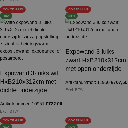
Excl. BTW
OOK TE HUUR
OOK TE HUUR
NEW
NEW
Expowand 3-luiks
zwart HxB210x312cm
met open onderzijde
Expowand 3-luiks wit
HxB210x312cm met
Artikelnummer: 11950
€
707,50
dichte onderzijde
Excl. BTW
Artikelnummer: 10951
€
722,00
Excl. BTW
OOK TE HUUR
OOK TE HUUR
NEW
NEW