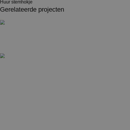
Huur stemhokje
Gerelateerde projecten
Beurs en evenement
Expositie musea
Expositie met witte wanden in een kerk
Beurs en evenement
Stand met doekenframes en bergruimte
Beurs en evenement
TV-Decor en catering
Huur stemhokje