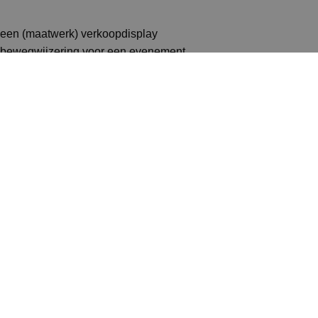
een (maatwerk) verkoopdisplay
bewegwijzering voor een evenement
folderhouders
informatiedragers A0, A1, A3, A4 en A5
een stoepbord voor posters
een display voor op tafel of toonbank
een congres organiseren
Vraag advies op maat aan
Shopmade keuzehulp
Ik wil ...
een ruimte splitsen of afschermen