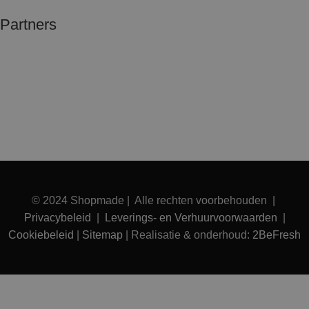
Partners
© 2024 Shopmade | Alle rechten voorbehouden |
Privacybeleid
|
Leverings- en Verhuurvoorwaarden
|
Cookiebeleid
|
Sitemap
| Realisatie & onderhoud:
2BeFresh