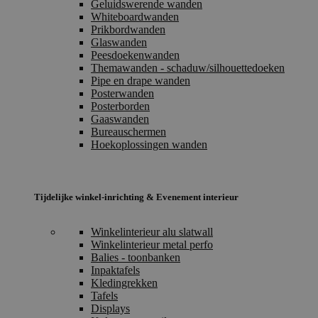
Geluidswerende wanden
Whiteboardwanden
Prikbordwanden
Glaswanden
Peesdoekenwanden
Themawanden - schaduw/silhouettedoeken
Pipe en drape wanden
Posterwanden
Posterborden
Gaaswanden
Bureauschermen
Hoekoplossingen wanden
Tijdelijke winkel-inrichting & Evenement interieur
Winkelinterieur alu slatwall
Winkelinterieur metal perfo
Balies - toonbanken
Inpaktafels
Kledingrekken
Tafels
Displays