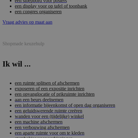
een stoepbord voor posters
een display voor op tafel of toonbank
een congres organiseren
Vraag advies op maat aan
Shopmade keuzehulp
Ik wil ...
een ruimte splitsen of afschermen
exposeren of een expositie inrichten
een opvanglocatie of prikruimte inrichten
aan een beurs deelnemen
een informatie bijeenkomst of open dag organiseren
een geluidswerende ruimte creëren
wanden voor een (tijdelijke) winkel
een machine afschermen
een verbouwing afschermen
een aparte ruimte voor om te kleden