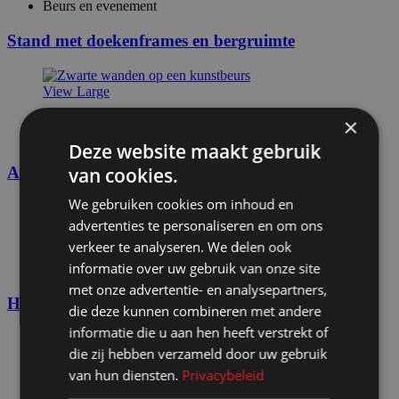
Beurs en evenement
Stand met doekenframes en bergruimte
View Large
×
Beurs en evenement
Expositie musea
Deze website maakt gebruik
Art&Luxury Fair in Huis Ter Duin in Noordwijk
van cookies.
We gebruiken cookies om inhoud en
View Large
advertenties te personaliseren en om ons
verkeer te analyseren. We delen ook
Beurs en evenement
informatie over uw gebruik van onze site
TV-Decor en catering
met onze advertentie- en analysepartners,
Huur stemhokje
die deze kunnen combineren met andere
informatie die u aan hen heeft verstrekt of
die zij hebben verzameld door uw gebruik
View Large
van hun diensten.
Privacybeleid
Beurs en evenement