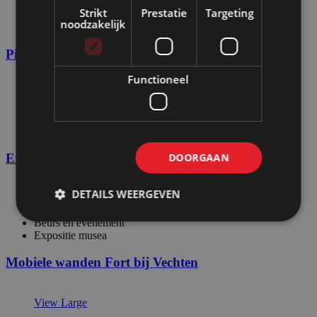
Expositie musea
Strikt
Prestatie
Targeting
Pop-up store en retail
noodzakelijk
TV-Decor en catering
Pipe & Drape wanden
Functioneel
View Large
Beurs en evenement
Expositie musea
Expositie met schilderijen op zwarte wanden
DOORGAAN
DETAILS WEERGEVEN
View Large
Beurs en evenement
Expositie musea
Mobiele wanden Fort bij Vechten
View Large