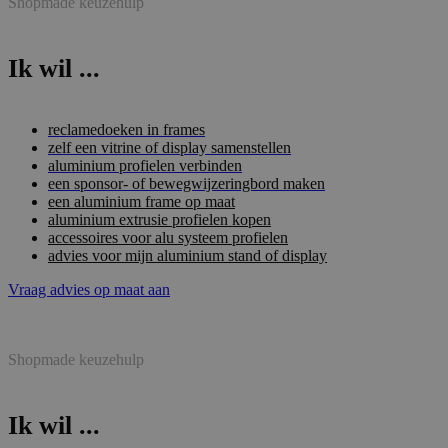
Shopmade keuzehulp
Ik wil ...
reclamedoeken in frames
zelf een vitrine of display samenstellen
aluminium profielen verbinden
een sponsor- of bewegwijzeringbord maken
een aluminium frame op maat
aluminium extrusie profielen kopen
accessoires voor alu systeem profielen
advies voor mijn aluminium stand of display
Vraag advies op maat aan
Shopmade keuzehulp
Ik wil ...