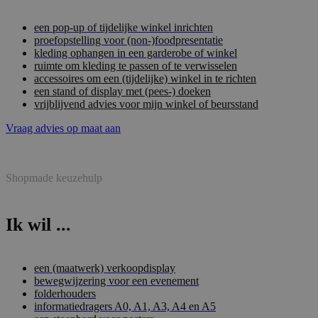
een pop-up of tijdelijke winkel inrichten
proefopstelling voor (non-)foodpresentatie
kleding ophangen in een garderobe of winkel
ruimte om kleding te passen of te verwisselen
accessoires om een (tijdelijke) winkel in te richten
een stand of display met (pees-) doeken
vrijblijvend advies voor mijn winkel of beursstand
Vraag advies op maat aan
Shopmade keuzehulp
Ik wil ...
een (maatwerk) verkoopdisplay
bewegwijzering voor een evenement
folderhouders
informatiedragers A0, A1, A3, A4 en A5