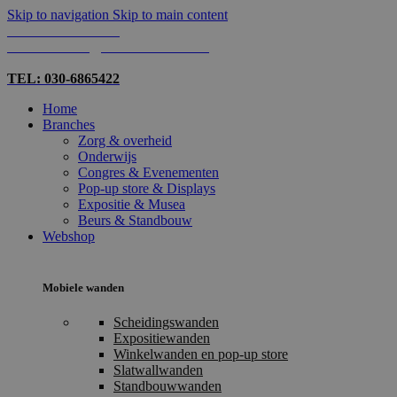
Skip to navigation
Skip to main content
TEL: 030-6865422
MAIL: INFO@SHOPMADE.NL
TEL: 030-6865422
Home
Branches
Zorg & overheid
Onderwijs
Congres & Evenementen
Pop-up store & Displays
Expositie & Musea
Beurs & Standbouw
Webshop
Mobiele wanden
Scheidingswanden
Expositiewanden
Winkelwanden en pop-up store
Slatwallwanden
Standbouwwanden