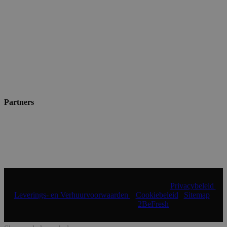
Partners
© 2024 Shopmade | Alle rechten voorbehouden |
Privacybeleid
|
Leverings- en Verhuurvoorwaarden
|
Cookiebeleid
|
Sitemap
|
Realisatie & onderhoud:
2BeFresh