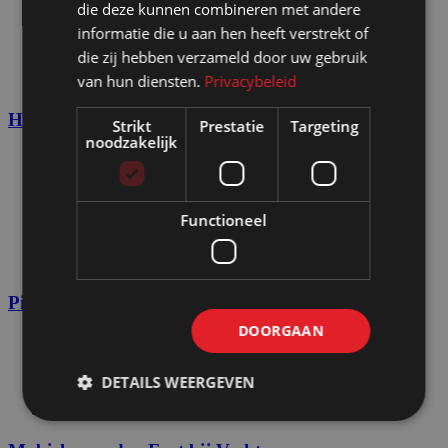
die deze kunnen combineren met andere
View Large
informatie die u aan hen heeft verstrekt of
die zij hebben verzameld door uw gebruik
Beurs en evenement
van hun diensten.
Privacybeleid
TV-Decor en catering
Huur stemhokje
Strikt
Prestatie
Targeting
noodzakelijk
View Large
Beurs en evenement
Functioneel
Expositie musea
Pop-up store en retail
TV-Decor en catering
Pipe & Drape wanden
DOORGAAN
View Large
DETAILS WEERGEVEN
Beurs en evenement
Expositie musea