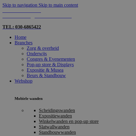
Skip to navigation
Skip to main content
TEL: 030-6865422
MAIL: INFO@SHOPMADE.NL
TEL: 030-6865422
Home
Branches
Zorg & overheid
Onderwijs
Congres & Evenementen
Pop-up store & Displays
Expositie & Musea
Beurs & Standbouw
Webshop
Mobiele wanden
Scheidingswanden
Expositiewanden
Winkelwanden en pop-up store
Slatwallwanden
Standbouwwanden