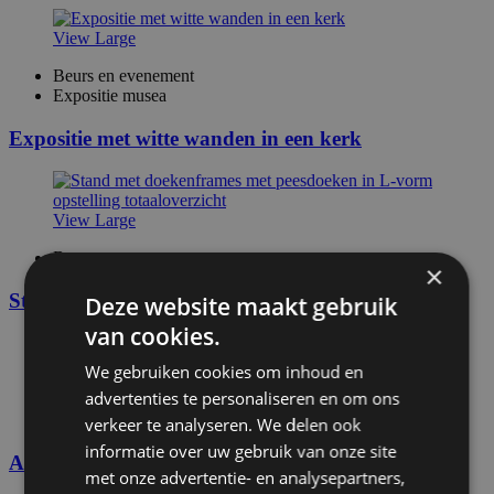
View Large
Beurs en evenement
Expositie musea
Expositie met witte wanden in een kerk
View Large
Beurs en evenement
×
Stand met doekenframes en bergruimte
Deze website maakt gebruik
van cookies.
View Large
We gebruiken cookies om inhoud en
advertenties te personaliseren en om ons
Beurs en evenement
Expositie musea
verkeer te analyseren. We delen ook
informatie over uw gebruik van onze site
Art&Luxury Fair in Huis Ter Duin in Noordwijk
met onze advertentie- en analysepartners,