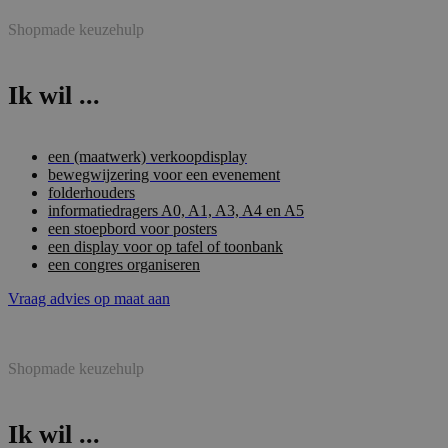
Shopmade keuzehulp
Ik wil ...
een (maatwerk) verkoopdisplay
bewegwijzering voor een evenement
folderhouders
informatiedragers A0, A1, A3, A4 en A5
een stoepbord voor posters
een display voor op tafel of toonbank
een congres organiseren
Vraag advies op maat aan
Shopmade keuzehulp
Ik wil ...