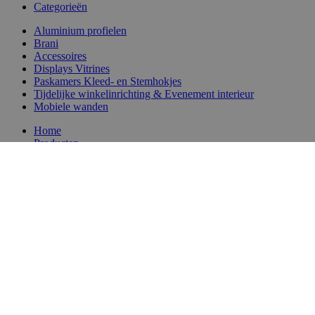
Categorieën
Aluminium profielen
Brani
Accessoires
Displays Vitrines
Paskamers Kleed- en Stemhokjes
Tijdelijke winkelinrichting & Evenement interieur
Mobiele wanden
Home
Producten
Reviews
Inspiratie
Portfolio
Showroom
Productcategorieën
Specials / Branded
Wie zijn wij
Over ons
Onze klanten
Huur en koop
Duurzaam ondernemen
Blog
FAQ