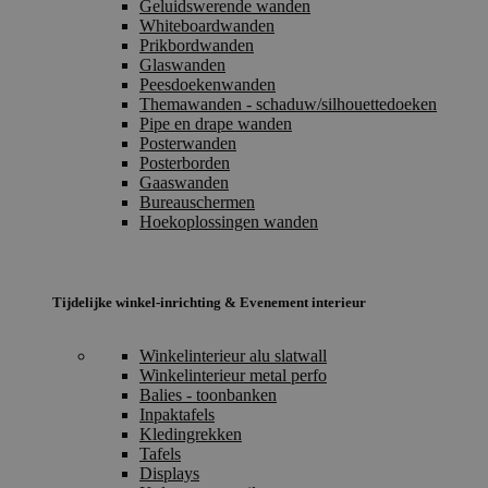
Geluidswerende wanden
Whiteboardwanden
Prikbordwanden
Glaswanden
Peesdoekenwanden
Themawanden - schaduw/silhouettedoeken
Pipe en drape wanden
Posterwanden
Posterborden
Gaaswanden
Bureauschermen
Hoekoplossingen wanden
Tijdelijke winkel-inrichting & Evenement interieur
Winkelinterieur alu slatwall
Winkelinterieur metal perfo
Balies - toonbanken
Inpaktafels
Kledingrekken
Tafels
Displays