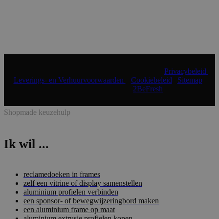
© 2024 Shopmade | Alle rechten voorbehouden |
Privacybeleid
|
Leverings- en Verhuurvoorwaarden
|
Cookiebeleid
|
Sitemap
|
Realisatie & onderhoud:
2BeFresh
Shopmade keuzehulp
Ik wil ...
reclamedoeken in frames
zelf een vitrine of display samenstellen
aluminium profielen verbinden
een sponsor- of bewegwijzeringbord maken
een aluminium frame op maat
aluminium extrusie profielen kopen